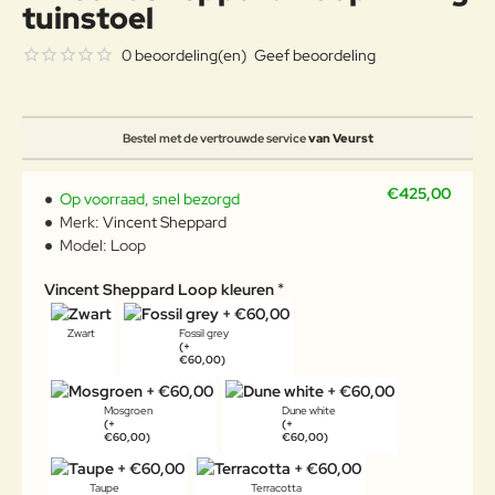
tuinstoel
0 beoordeling(en)
Geef beoordeling
Bestel met de vertrouwde service
van Veurst
€425,00
Op voorraad, snel bezorgd
Merk:
Vincent Sheppard
Model:
Loop
Vincent Sheppard Loop kleuren
Zwart
Fossil grey
(+
€60,00)
Mosgroen
Dune white
(+
(+
€60,00)
€60,00)
Taupe
Terracotta