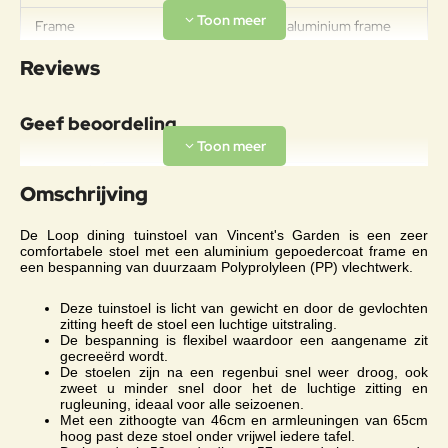
Frame
gepoedercoat aluminium frame
Om jouw touwmeubels in hun
Reviews
beste staat te behouden, raden we
aan om een stof- en
Geef beoordeling
kledijbeschermer te gebruiken
voor een optimale
vlekbestendigheid.Om vlekken op
Uw naam:
het touw schoon te maken, raden
Omschrijving
we om met een spuitfles zeepsop
op de vlek te spuiten en de
Opmerkin
polyethyleen
De Loop dining tuinstoel van Vincent's Garden is een zeer
oplossing met een zachte doek in
g:
comfortabele stoel met een aluminium gepoedercoat frame en
het touw te werken door zachtjes
een bespanning van duurzaam Polyprolyleen (PP) vlechtwerk.
te drukken of te wrijven. Spoel de
oplossing grondig af en dep
Deze tuinstoel is licht van gewicht en door de gevlochten
vervolgens overtollig vocht van het
zitting heeft de stoel een luchtige uitstraling.
De bespanning is flexibel waardoor een aangename zit
touw met een zachte doek en laat
Note:
HTML-code wordt niet vertaald!
gecreeërd wordt.
het aan de lucht drogen.Gebruik
De stoelen zijn na een regenbui snel weer droog, ook
Waarderin
Slecht
Goed
nooit een hogedrukreininger op
Waardering:
zweet u minder snel door het de luchtige zitting en
g:
acryltouwen.
rugleuning, ideaal voor alle seizoenen.
Met een zithoogte van 46cm en armleuningen van 65cm
hoog past deze stoel onder vrijwel iedere tafel.
Onderhoudsadvies
Verder