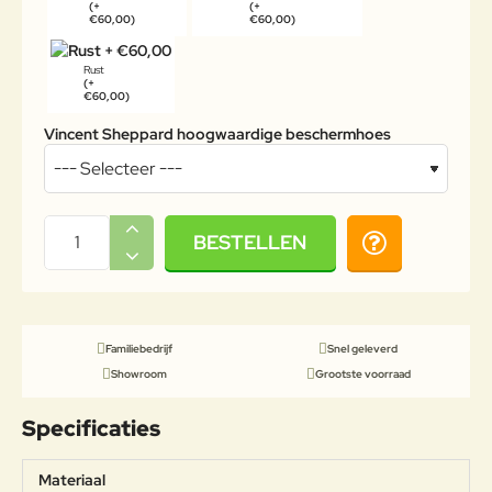
(+
(+
€60,00)
€60,00)
Rust
(+
€60,00)
Vincent Sheppard hoogwaardige beschermhoes
BESTELLEN
Familiebedrijf
Snel geleverd
Showroom
Grootste voorraad
Specificaties
Materiaal