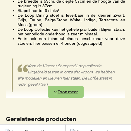
De breedte is 59cm, de diepte 57cm en de hoogte van de
rugleuning is 87cm.
Het touw is gemaakt van
Stapelbaar tot 6 stuks!
polypropyleenvezels en acryl. Net
De Loop Dining stoel is leverbaar in de kleuren Zwart,
Grijs, Taupe, Beige/Stone White, Indigo, Terracotta en
zoals de andere synthetische
Moss (groen).
materialen van Vincent Sheppard,
Polyethyleen
De Loop Collectie kan het gehele jaar buiten blijven staan,
is het touw ontworpen om bestand
het benodigde onderhoud is zeer minimaal.
te zijn tegen alle
Er is ook een tuinmeubelhoes beschikbaar voor deze
stoelen, hier passen er 4 onder (opgestapeld).
weersomstandigheden en kan het
het hele jaar door buiten staan.
Buitenkussens
Kom de Vincent Sheppard Loop collectie
hoogte 87cm, breedte 59cm,
uitgebreid testen in onze showroom, we hebben
Afmetingen
zithoogte 46cm, diepte 57cm,
alle modellen en kleuren hier staan. De koffie staat in
hoogte armsteunen 65cm
ieder geval klaar!
Gerelateerde producten