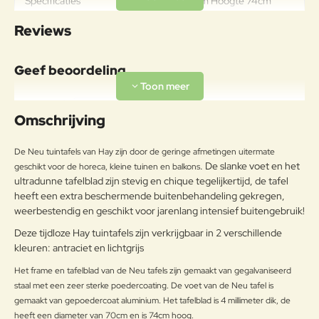
Specificaties
Diameter 70cm Hoogte 74cm
Materiaal
Reviews
LEGERING VAN IJZER EN
KOOLSTOF, MET EEN
Geef beoordeling
Frame
KOOLSTOFPERCENTAGE
KLEINER DAN 2%,
Uw naam:
GEPOEDERCOAT.
Omschrijving
Onderhoudsadvies
Opmerkin
De Neu tuintafels van Hay zijn door de geringe afmetingen uitermate
g:
OM HET PRODUCT LANG IN
. De slanke voet en het
geschikt voor de horeca, kleine tuinen en balkons
GOEDE STAAT TE BEHOUDEN,
ultradunne tafelblad zijn stevig en chique tegelijkertijd, de tafel
ADVISEREN WIJ HET TIJDENS DE
heeft een extra beschermende buitenbehandeling gekregen,
WINTER OP EEN AFGESLOTEN
weerbestendig en geschikt voor jarenlang intensief buitengebruik!
DROGE PLAATS TE BEWAREN
Note:
HTML-code wordt niet vertaald!
Deze tijdloze Hay tuintafels zijn verkrijgbaar in 2 verschillende
ZODAT CONDENSVORMING
kleuren: antraciet en lichtgrijs
Waarderin
WORDT VERMEDEN. INDIEN DE
Slecht
Goed
Waardering:
g:
PRODUCTEN DICHT BIJ DE ZEE
Het frame en tafelblad van de Neu tafels zijn gemaakt van gegalvaniseerd
WORDEN OPGESLAGEN, IS HET
staal met een zeer sterke poedercoating. De voet van de Neu tafel is
RAADZAAM VOOR HET
Verder
gemaakt van gepoedercoat aluminium. Het tafelblad is 4 millimeter dik, de
WINTERSEIZOEN EN OP
heeft een diameter van 70cm en is 74cm hoog.