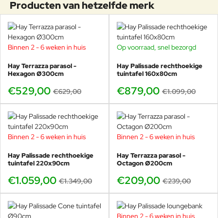
Producten van hetzelfde merk
Binnen 2 - 6 weken in huis
Op voorraad, snel bezorgd
-16%
-20%
Hay Terrazza parasol -
Hay Palissade rechthoekige
Hexagon Ø300cm
tuintafel 160x80cm
€529,00
€879,00
€629,00
€1.099,00
Binnen 2 - 6 weken in huis
Binnen 2 - 6 weken in huis
-21%
-13%
Hay Palissade rechthoekige
Hay Terrazza parasol -
tuintafel 220x90cm
Octagon Ø200cm
€1.059,00
€209,00
€1.349,00
€239,00
Binnen 2 - 6 weken in huis
-19%