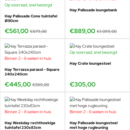
Op voorraad, snel bezorgd
-17%
Hay Palissade loungebank
Hay Palissade Cone tuintafel
Ø90cm
€561,00
€889,00
€679,00
€1.099,00
Op voorraad, snel bezorgd
Binnen 2 - 6 weken in huis
-20%
Hay Crate loungestoel
Hay Terrazza parasol - Square
240x240cm
€445,00
€305,00
€559,00
Binnen 2 - 8 weken in huis
Binnen 2 - 6 weken in huis
-15%
Hay Weekday rechthoekige
Hay Palissade loungestoel
tuintafel 230x83cm
met hoge rugleuning