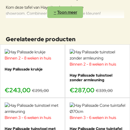
KWARTAALBASIS DE METALEN
OPPERVLAKKEN MET EEN
Kom deze tafel van Hay uitproberen in onze
ZACHTE DOEK TE REINIGEN.
showroom. Combineer met de verschillende kleuren!
Gepoedercoat staal
GEBRUIK WATER OF
DETERGENTIA EN BESCHERM
ZE MET VASELINE-OLIE OF
AUTOWAS. MOCHT U DE
Gerelateerde producten
TUINMEUBELEN TOCH BUITEN
LATEN STAAN IN DE WINTER,
BEHANDEL ZE DAN OP
Binnen 2 - 8 weken in huis
REGELMATIGE BASIS MET
-18%
VASELINE OF AUTOWAS, OOK IS
Binnen 2 - 8 weken in huis
-15%
Hay Palissade krukje
HET BELANGRIJK REGELMATIG
Hay Palissade tuinstoel
HET FIJNSTOF AF TE NEMEN
zonder armleuning
MET EEN VOCHTIGE DOEK. ZO
HEEFT U VELE JAREN PLEZIER
€243,00
€287,00
€295,00
€339,00
VAN UW AANKOOP!
Binnen 3 - 6 weken in huis
Binnen 3 - 6 weken in huis
-15%
Hay Palissade tuinstoel met
Hay Palissade Cone tuintafel