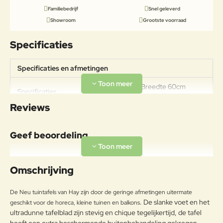
Familiebedrijf
Snel geleverd
Showroom
Grootste voorraad
Specificaties
Specificaties en afmetingen
Lengte 60cm Breedte 60cm
Specificaties
Hoogte 74cm
Reviews
Materiaal
LEGERING VAN IJZER EN
Geef beoordeling
KOOLSTOF, MET EEN
Frame
KOOLSTOFPERCENTAGE
Uw naam:
KLEINER DAN 2%,
Omschrijving
GEPOEDERCOAT.
Opmerkin
Onderhoudsadvies
De Neu tuintafels van Hay zijn door de geringe afmetingen uitermate
g:
. De slanke voet en het
geschikt voor de horeca, kleine tuinen en balkons
OM HET PRODUCT LANG IN
ultradunne tafelblad zijn stevig en chique tegelijkertijd, de tafel
GOEDE STAAT TE BEHOUDEN,