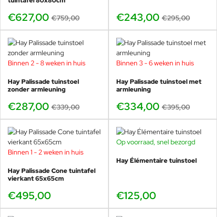
tuintafel 80x80cm
HET FIJNSTOF AF TE NEMEN
MET EEN VOCHTIGE DOEK. ZO
€627,00
€243,00
€759,00
€295,00
HEEFT U VELE JAREN PLEZIER
VAN UW AANKOOP!
Binnen 2 - 8 weken in huis
Binnen 3 - 6 weken in huis
-15%
-15%
Hay Palissade tuinstoel
Hay Palissade tuinstoel met
zonder armleuning
armleuning
€287,00
€334,00
€339,00
€395,00
Op voorraad, snel bezorgd
Binnen 1 - 2 weken in huis
Hay Élémentaire tuinstoel
Hay Palissade Cone tuintafel
vierkant 65x65cm
€495,00
€125,00