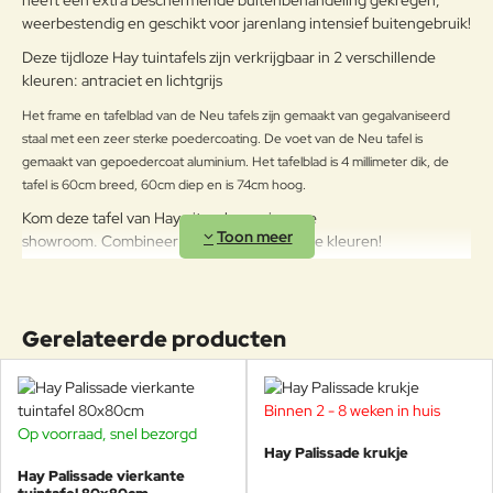
heeft een extra beschermende buitenbehandeling gekregen,
ADVISEREN WIJ HET TIJDENS DE
weerbestendig en geschikt voor jarenlang intensief buitengebruik!
WINTER OP EEN AFGESLOTEN
Note:
HTML-code wordt niet vertaald!
Deze tijdloze Hay tuintafels zijn verkrijgbaar in 2 verschillende
DROGE PLAATS TE BEWAREN
kleuren: antraciet en lichtgrijs
Waarderin
ZODAT CONDENSVORMING
Slecht
Goed
Waardering:
g:
WORDT VERMEDEN. INDIEN DE
Het frame en tafelblad van de Neu tafels zijn gemaakt van gegalvaniseerd
PRODUCTEN DICHT BIJ DE ZEE
staal met een zeer sterke poedercoating. De voet van de Neu tafel is
WORDEN OPGESLAGEN, IS HET
Verder
gemaakt van gepoedercoat aluminium. Het tafelblad is 4 millimeter dik, de
RAADZAAM VOOR HET
tafel is 60cm breed, 60cm diep en is 74cm hoog.
WINTERSEIZOEN EN OP
KWARTAALBASIS DE METALEN
Kom deze tafel van Hay uitproberen in onze
OPPERVLAKKEN MET EEN
showroom. Combineer met de verschillende kleuren!
ZACHTE DOEK TE REINIGEN.
Gepoedercoat staal
GEBRUIK WATER OF
DETERGENTIA EN BESCHERM
ZE MET VASELINE-OLIE OF
Gerelateerde producten
AUTOWAS. MOCHT U DE
TUINMEUBELEN TOCH BUITEN
LATEN STAAN IN DE WINTER,
Binnen 2 - 8 weken in huis
BEHANDEL ZE DAN OP
-18%
Op voorraad, snel bezorgd
REGELMATIGE BASIS MET
-17%
Hay Palissade krukje
VASELINE OF AUTOWAS, OOK IS
Hay Palissade vierkante
HET BELANGRIJK REGELMATIG