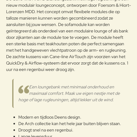
tegen vocht en grote
g:
nieuw modulair loungeconcept, ontworpen door Foersom & Hiort-
temperatuurschommelingen.
Lorenzen MDD. Het concept omvat flexibele modules die op
Zowel de structuur van de vezels
talloze manieren kunnen worden gecombineerd zodat ze
als het weefsel zorgen voor
aansluiten bij jouw wensen. De sofamodule kan worden
elasticiteit en optimaal zitcomfort.
geïntegreerd als onderdeel van een modulaire lounge of als bank
Het duurzame materiaal is UV-
Note:
HTML-code wordt niet vertaald!
door zijkanten aan de module toe te voegen. De module heeft
bestendig en vereist minimaal
Waarderin
een sterke basis met teakhouten poten die perfect samengaan
onderhoud. Cane-line Weave® is
Slecht
Goed
Waardering:
Cane-line Weave
g:
met het handgeweven vlechtpatroon op de arm- en rugleuning.
ontwikkeld om
klimaatomstandigheden over de
De zachte kussens van Cane-line AirTouch zijn voorzien van het
hele wereld te weerstaan en het
QuickDry & Airflow-systeem dat ervoor zorgt dat de kussens ca. 1
Verder
materiaal zal jarenlang zijn kleur en
uur na een regenbui weer droog zijn.
vorm behouden. Alle producten
zijn met de hand geweven met de
Een loungebank met minimaal onderhoud en
Cane-line Weave®-vezel, die
enigszins van kleur kan variëren,
maximaal comfort. Maak uw eigen nestje met de
waardoor een mooi contrast in het
hoge of lage rugleuningen, altijd lekker uit de wind.
oppervlak van het weefsel
ontstaat. Hierdoor krijgen de
Modern en tijdloos Deens design.
meubelen een unieke, natuurlijke
De Arch collectie kan het hele jaar buiten blijven staan.
en exclusieve uitstraling.
Droogt snel na een regenbui.
Cane-line Natté is een uniek
Lange levensduur.