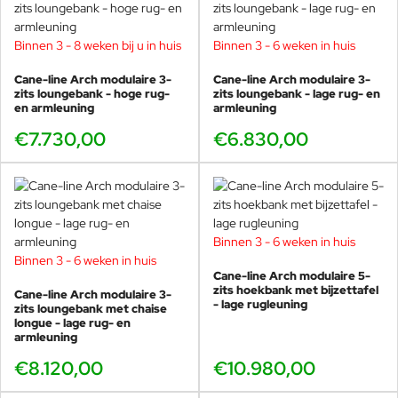
Voorschoten om even rond te kijken of voor vrijblijvend advies.
een hogedrukreiniger op matige
stand.
Binnen 3 - 8 weken bij u in huis
Binnen 3 - 6 weken in huis
Foersom & Hiort-Lorenzen MDD
Omdat het product gedurende
Cane-line Arch modulaire 3-
Cane-line Arch modulaire 3-
langere tijd buiten wordt gebruikt,
Johannes Foersom en Peter Hiort-Lorenzen (MDD) zijn twee van
zits loungebank - hoge rug-
zits loungebank - lage rug- en
is regelmatige reiniging met een
de meest gerenommeerde en succesvolle meubelontwerpers van
en armleuning
armleuning
zachte borstel en zeepsop
Scandinavië. Hun doel is om blijvende waarde te creëren en een
€7.730,00
€6.830,00
belangrijk. Dit zorgt ervoor dat
gezonde ontwikkeling voor mens en omgeving te stimuleren. Ze
oppervlakkig vuil en vuil, zoals
streven naar de hoogste kwaliteit in samenwerking, proces en
bladeren, bessen, stuifmeel en
product en geloven dat kennis en innovatie fundamenteel zijn.
vogelpoep, worden verwijderd
Door het indrukwekkende gebruik van flexibiliteit lijken de
voordat ze de kans krijgen zich op
meubels kleine architectonische wonderen.
te hopen en moeilijker te
Binnen 3 - 6 weken in huis
verwijderen zijn. Het is belangrijk
Binnen 3 - 6 weken in huis
om uw kussens altijd rechtop te
Cane-line Arch modulaire 5-
plaatsen als u ze niet gebruikt. Dit
zits hoekbank met bijzettafel
Cane-line Arch modulaire 3-
zorgt voor een optimale drainage,
- lage rugleuning
zits loungebank met chaise
waardoor de kans op schimmel en
longue - lage rug- en
meeldauw wordt geminimaliseerd.
armleuning
De antibacteriële bescherming in
€8.120,00
€10.980,00
de kussenkern is het meest
effectief bij een correcte afvoer