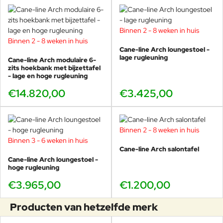
van het kussen. Houd er rekening
mee dat ondanks de antibacteriële
Buitenkussens
bescherming er zich toch schimmel
Binnen 2 - 8 weken in huis
kan vormen op de binnen- en
Binnen 2 - 8 weken in huis
buitenhoezen als het kussen niet
Cane-line Arch loungestoel -
goed wordt leeggemaakt of
lage rugleuning
Cane-line Arch modulaire 6-
gereinigd. Als er voedsel of drank
zits hoekbank met bijzettafel
wordt gemorst, was de plek dan
- lage en hoge rugleuning
onmiddellijk met warm zeepsop en
€14.820,00
€3.425,00
laat het kussen rechtop drogen.
Hardnekkige vlekken reinigen Voor
hardnekkige vlekken of opgehoopt
vuil, zorgvuldig wassen met een
Binnen 2 - 8 weken in huis
aanbevolen vlekverwijderaar, zoals
Binnen 3 - 6 weken in huis
Vanish (Vanish Oxi Action), en/of
Cane-line Arch salontafel
een hogedrukreiniger met matige
Cane-line Arch loungestoel -
sterkte. Het is een goed idee om
hoge rugleuning
de kern uit de hoes te halen en
€3.965,00
€1.200,00
deze apart te wassen en drogen.
Zorg ervoor dat u beide zijden van
de buitenklep schoonmaakt. Houd
Producten van hetzelfde merk
er rekening mee dat de