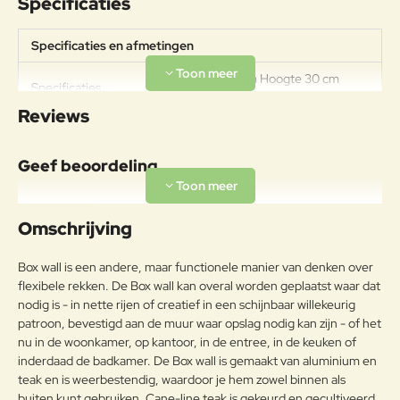
Specificaties
Specificaties en afmetingen
Breedte 35 cm Hoogte 30 cm
Specificaties
Diepte 26.5 cm
Reviews
Geef beoordeling
Uw naam:
Omschrijving
Opmerkin
Box wall is een andere, maar functionele manier van denken over
g:
flexibele rekken. De Box wall kan overal worden geplaatst waar dat
nodig is - in nette rijen of creatief in een schijnbaar willekeurig
patroon, bevestigd aan de muur waar opslag nodig kan zijn - of het
nu in de woonkamer, op kantoor, in de entree, in de keuken of
inderdaad de badkamer. De Box wall is gemaakt van aluminium en
Note:
HTML-code wordt niet vertaald!
teak en is weerbestendig, waardoor je hem zowel binnen als
Waarderin
Slecht
Goed
buiten kunt gebruiken. Cane-line teak is gekeurd en gecultiveerd