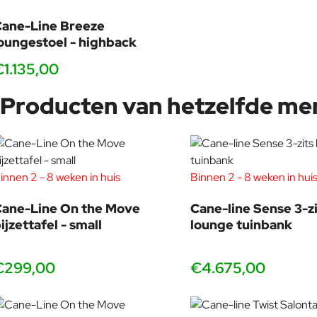
ane-Line Breeze
oungestoel - highback
€1.135,00
Producten van hetzelfde me
innen 2 - 8 weken in huis
Binnen 2 - 8 weken in hui
ane-Line On the Move
Cane-line Sense 3-zi
ijzettafel - small
lounge tuinbank
€299,00
€4.675,00