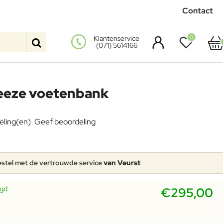
Contact
0
Klantenservice
(071) 5614166
eeze voetenbank
eling(en)
Geef beoordeling
stel met de vertrouwde service
van Veurst
rgd
€295,00