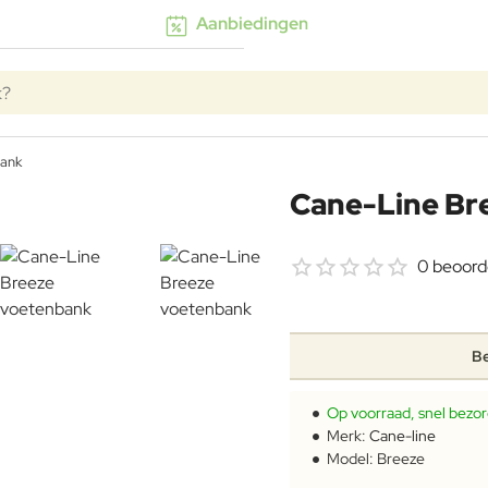
Aanbiedingen
k?
bank
Cane-Line Br
0 beoord
Be
Op voorraad, snel bezo
Merk:
Cane-line
Model:
Breeze