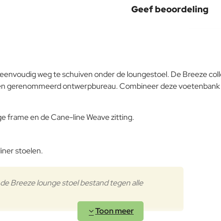
Geef beoordeling
Uw naam:
Opmerking:
 eenvoudig weg te schuiven onder de loungestoel. De Breeze col
n een gerenommeerd ontwerpbureau. Combineer deze voetenbank
Note:
HTM
ge frame en de Cane-line Weave zitting.
Waardering:
Slecht
Waardering:
iner stoelen.
Verder
 de Breeze lounge stoel bestand tegen alle