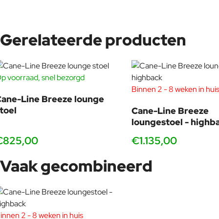
Gerelateerde producten
p voorraad, snel bezorgd
Binnen 2 - 8 weken in hui
ane-Line Breeze lounge
toel
Cane-Line Breeze
loungestoel - highb
€825,00
€1.135,00
Vaak gecombineerd
innen 2 - 8 weken in huis