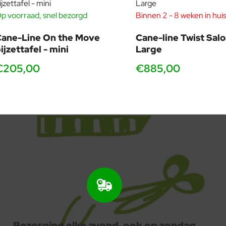
p voorraad, snel bezorgd
Binnen 2 - 8 weken in hui
ane-Line On the Move
Cane-line Twist Salo
ijzettafel - mini
Large
€205,00
€885,00
Bezorging elke avond, ook op zondag