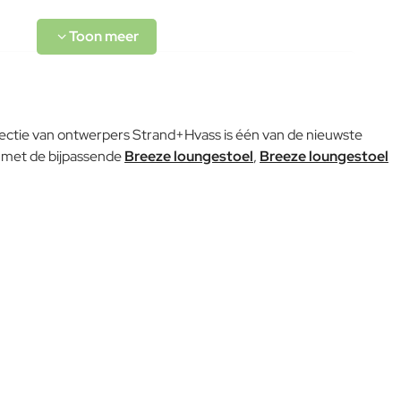
lectie van ontwerpers Strand+Hvass is één van de nieuwste
 met de bijpassende
Breeze loungestoel
,
Breeze loungestoel
L-code wordt niet vertaald!
Goed