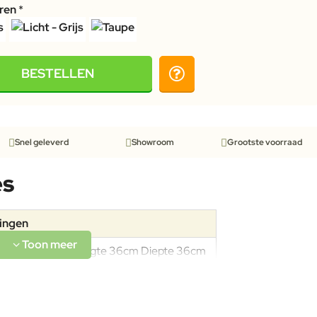
uren
BESTELLEN
Snel geleverd
Showroom
Grootste voorraad
es
tingen
Breedte 74cm Hoogte 36cm Diepte 36cm