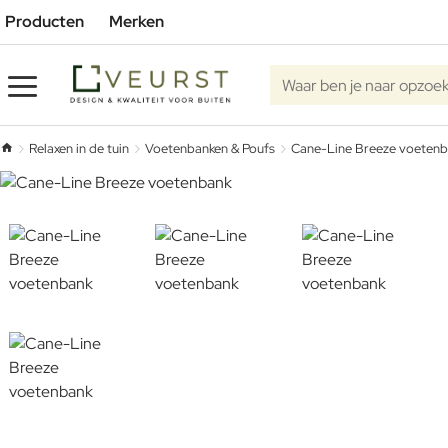
Producten
Merken
Waar ben je naar opzoe
Relaxen in de tuin
Voetenbanken & Poufs
Cane-Line Breeze voeten
home