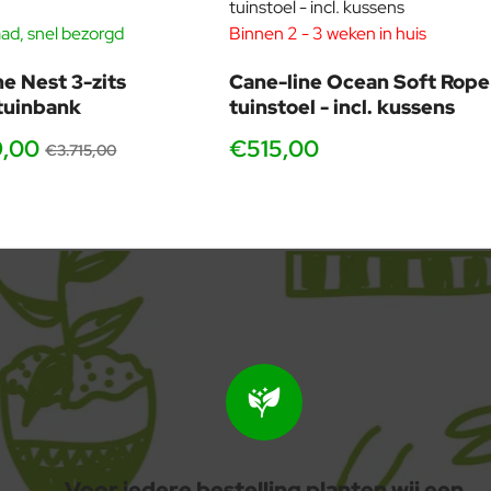
ad, snel bezorgd
Binnen 2 - 3 weken in huis
-40%
ne Nest 3-zits
Cane-line Ocean Soft Rope
tuinbank
tuinstoel - incl. kussens
9,00
€515,00
€3.715,00
Voor iedere bestelling planten wij een