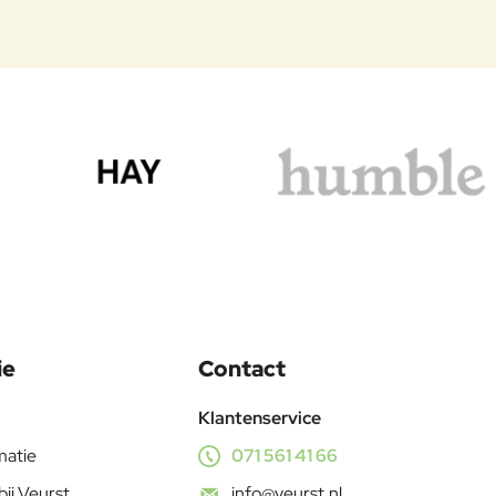
ie
Contact
Klantenservice
matie
071 561 41 66
bij Veurst
info@veurst.nl