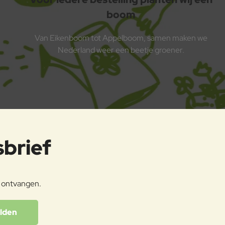
boom
Van Eikenboom tot Appelboom, samen maken we
Nederland weer een beetje groener.
sbrief
e ontvangen.
lden