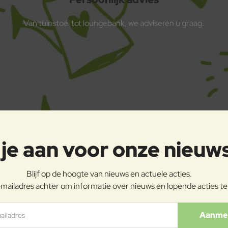
Van tuinstoel tot loungebank, we adviseren u graag.
je aan voor onze nieuw
Blijf op de hoogte van nieuws en actuele acties.
mailadres achter om informatie over nieuws en lopende acties t
ladres
Aanme