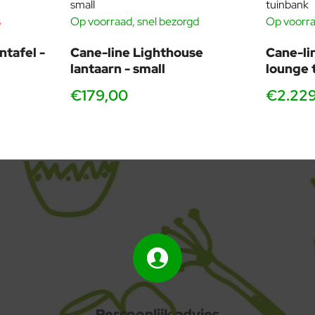
s
Op voorraad, snel bezorgd
Op voorra
ntafel -
Cane-line Lighthouse
Cane-li
lantaarn - small
lounge 
€179,00
€2.22
Persoonlijk advies