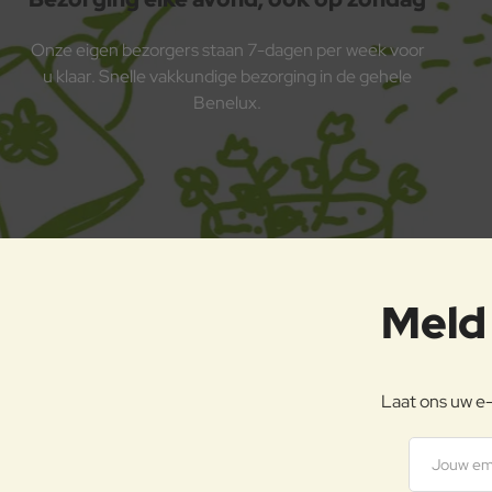
Onze eigen bezorgers staan 7-dagen per week voor
u klaar. Snelle vakkundige bezorging in de gehele
Benelux.
Meld 
Laat ons uw e-
Jouw emai