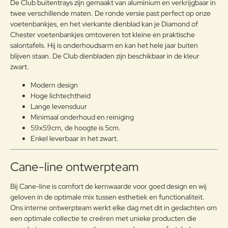
De Club buitentrays zijn gemaakt van aluminium en verkrijgbaar in
g:
twee verschillende maten. De ronde versie past perfect op onze
voetenbankjes, en het vierkante dienblad kan je Diamond of
Chester voetenbankjes omtoveren tot kleine en praktische
salontafels. Hij is onderhoudsarm en kan het hele jaar buiten
blijven staan. De Club dienbladen zijn beschikbaar in de kleur
Note:
HTML-code wordt niet vertaald!
zwart.
Waarderin
Slecht
Goed
Waardering:
g:
Modern design
Hoge lichtechtheid
Lange levensduur
Verder
Minimaal onderhoud en reiniging
59x59cm, de hoogte is 5cm.
Enkel leverbaar in het zwart.
Cane-line ontwerpteam
Bij Cane-line is comfort de kernwaarde voor goed design en wij
geloven in de optimale mix tussen esthetiek en functionaliteit.
Ons interne ontwerpteam werkt elke dag met dit in gedachten om
een ​​optimale collectie te creëren met unieke producten die