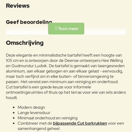
Reviews
Geef beoordeling
Uw naam:
Omschrijving
Opmerkin
Deze elegante en minimalistische bartafel heeft een hoogte van
g:
105 cm en is ontworpen door de Deense ontwerpers Hee Welling
en Gudmundur Ludvik. De bartafel is gemaakt van lasergesneden
aluminium, aan elkaar gebogen en aan elkaar gelast - eenvoudig,
maar toch verfijnd om in elke buiten- of binnenomgeving te
passen. Het vereist een minimum aan reiniging en onderhoud.
Cut bartafel is een goede keuze voor informele
Note:
HTML-code wordt niet vertaald!
ontmoetingsruimtes of thuis op het terras voor wie van iets anders
Waarderin
houdt.
Slecht
Goed
Waardering:
g:
Modern design
Lange levensduur
Verder
Minimaal onderhoud en reiniging
Combineer met de
bijpassende Cut barkrukken
voor een
samenhangend geheel.