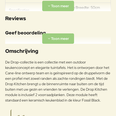
Lengte: 100cm Breedte: 50cm
Specificaties
Hoogte: 93cm Gewicht: 31kg
Reviews
Onderhoudsadvies
Afhankelijk van het klimaat moet
Geef beoordeling
de tafel minstens twee keer per
jaar geolied worden.Om de
Uw naam:
originele unieke teakkleur te
Omschrijving
behouden en het fijne teakhout te
onderhouden, raden we aan om
Opmerkin
De Drop-collectie is een collectie met een outdoor
Teak
Cane-line Teak
g:
keukenconcept en elegante tuintafels. Het is ontworpen door het
verzorgingsproducten te
Cane-line ontwerp team en is geïnspireerd op de druppelvorm die
gebruiken. Onze
een profiel met zowel randen als zachte rondingen biedt. Met de
verzorgingsproducten helpen om
de mooie en warme goudbruine
Drop Kitchen brengt u de binnenruimte naar buiten om de tijd
kleur van je teakmeubelen te
buiten met uw gezin en vrienden te verlengen. De Drop Kitchen
Note:
HTML-code wordt niet vertaald!
behouden.
module is inclusief 2 voorraadplanken. Deze module heeft
Waarderin
Slecht
Goed
standaard een keramisch keukenblad in de kleur Fossil Black.
Waardering:
g: