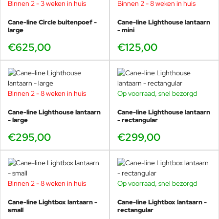
Bij Cane-line is comfort de kernwaarde voor goed design en wij
Binnen 2 - 3 weken in huis
Binnen 2 - 8 weken in huis
geloven in de optimale mix tussen esthetiek en functionaliteit.
Ons interne ontwerpteam werkt hier elke dag aan om een ​​
Cane-line Circle buitenpoef -
Cane-line Lighthouse lantaarn
optimale collectie te creëren met unieke producten die waarde
large
- mini
toevoegen aan uw leven en uw leven comfortabeler maken. Het
€625,00
€125,00
ontwerpteam van Cane-line werkt ook nauw samen met onze
externe ontwerpers.
Binnen 2 - 8 weken in huis
Op voorraad, snel bezorgd
Cane-line Lighthouse lantaarn
Cane-line Lighthouse lantaarn
- large
- rectangular
€295,00
€299,00
Binnen 2 - 8 weken in huis
Op voorraad, snel bezorgd
-15%
Cane-line Lightbox lantaarn -
Cane-line Lightbox lantaarn -
small
rectangular