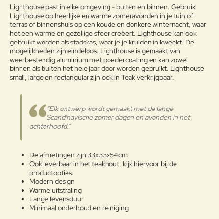
Opmerkin
Lighthouse past in elke omgeving - buiten en binnen. Gebruik
g:
Lighthouse op heerlijke en warme zomeravonden in je tuin of
terras of binnenshuis op een koude en donkere winternacht, waar
het een warme en gezellige sfeer creëert. Lighthouse kan ook
gebruikt worden als stadskas, waar je je kruiden in kweekt. De
mogelijkheden zijn eindeloos. Lighthouse is gemaakt van
weerbestendig aluminium met poedercoating en kan zowel
Note:
HTML-code wordt niet vertaald!
binnen als buiten het hele jaar door worden gebruikt. Lighthouse
Waarderin
small, large en rectangular zijn ook in Teak verkrijgbaar.
Slecht
Goed
Waardering:
g:
“Elk ontwerp wordt gemaakt met de lange
Verder
Scandinavische zomer dagen en avonden in het
achterhoofd.”
De afmetingen zijn 33x33x54cm
Ook leverbaar in het teakhout, kijk hiervoor bij de
productopties.
Modern design
Warme uitstraling
Lange levensduur
Minimaal onderhoud en reiniging