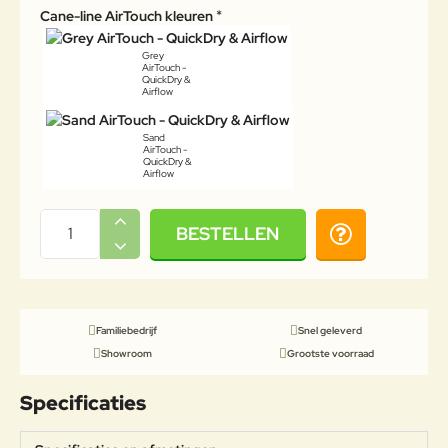
Cane-line AirTouch kleuren
Grey
AirTouch -
QuickDry &
Airflow
Sand
AirTouch -
QuickDry &
Airflow
BESTELLEN
Familiebedrijf
Snel geleverd
Showroom
Grootste voorraad
Specificaties