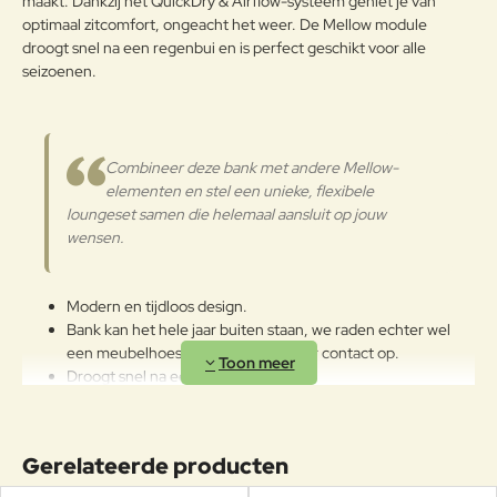
maakt. Dankzij het QuickDry & Airflow-systeem geniet je van
Verder
optimaal zitcomfort, ongeacht het weer. De Mellow module
droogt snel na een regenbui en is perfect geschikt voor alle
seizoenen.
Combineer deze bank met andere Mellow-
elementen en stel een unieke, flexibele
loungeset samen die helemaal aansluit op jouw
wensen.
Modern en tijdloos design.
Bank kan het hele jaar buiten staan, we raden echter wel
een meubelhoes aan, neem hiervoor contact op.
Droogt snel na een regenbui.
Lange levensduur.
Minimaal onderhoud en reiniging.
Deze Mellow 4-zits loungebank is 364cm breed, 135cm diep
Gerelateerde producten
en 72cm hoog.
De zithoogte is 38cm.