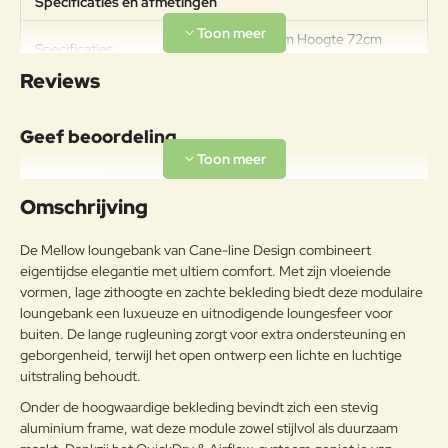
Specificaties en afmetingen
Breedte 364cm Hoogte 72cm
Specificaties
Diepte 135cm Zithoogte 38cm
Reviews
Geef beoordeling
Uw naam:
Omschrijving
Opmerkin
De Mellow loungebank van Cane-line Design combineert
g:
eigentijdse elegantie met ultiem comfort. Met zijn vloeiende
vormen, lage zithoogte en zachte bekleding biedt deze modulaire
loungebank een luxueuze en uitnodigende loungesfeer voor
buiten. De lange rugleuning zorgt voor extra ondersteuning en
geborgenheid, terwijl het open ontwerp een lichte en luchtige
Note:
HTML-code wordt niet vertaald!
uitstraling behoudt.
Waarderin
Slecht
Goed
Waardering:
g:
Onder de hoogwaardige bekleding bevindt zich een stevig
aluminium frame, wat deze module zowel stijlvol als duurzaam