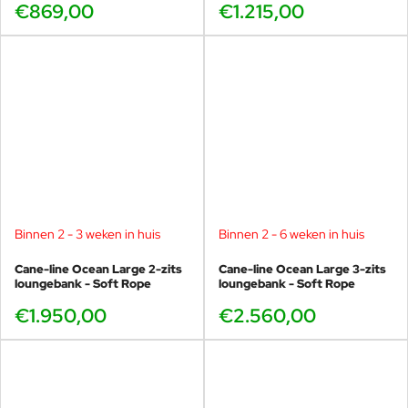
€869,00
€1.215,00
Cane-line ontwerpteam
Bij Cane-line is comfort de kernwaarde voor goed design en wij
geloven in de optimale mix tussen esthetiek en functionaliteit.
Ons interne ontwerpteam werkt hier elke dag aan om een ​​
optimale collectie te creëren met unieke producten die waarde
toevoegen aan uw leven en uw leven comfortabeler maken. Het
ontwerpteam van Cane-line werkt ook nauw samen met onze
externe ontwerpers.
Binnen 2 - 3 weken in huis
Binnen 2 - 6 weken in huis
Cane-line Ocean Large 2-zits
Cane-line Ocean Large 3-zits
loungebank - Soft Rope
loungebank - Soft Rope
€1.950,00
€2.560,00