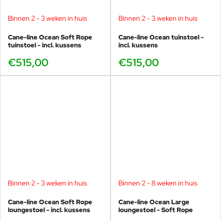
loungebanken? U bent van harte welkom in onze showroom in
Voorschoten om even rond te kijken of voor vrijblijvend advies.
Binnen 2 - 3 weken in huis
Binnen 2 - 3 weken in huis
Cane-line Ocean Soft Rope
Cane-line Ocean tuinstoel -
tuinstoel - incl. kussens
incl. kussens
€515,00
€515,00
Binnen 2 - 3 weken in huis
Binnen 2 - 8 weken in huis
Cane-line Ocean Soft Rope
Cane-line Ocean Large
loungestoel - incl. kussens
loungestoel - Soft Rope