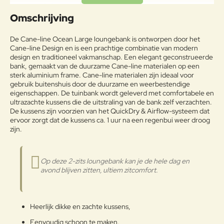
Uw naam:
Omschrijving
Opmerkin
De Cane-line Ocean Large loungebank is ontworpen door het
g:
Cane-line Design en is een prachtige combinatie van modern
design en traditioneel vakmanschap. Een elegant geconstrueerde
bank, gemaakt van de duurzame Cane-line materialen op een
sterk aluminium frame. Cane-line materialen zijn ideaal voor
gebruik buitenshuis door de duurzame en weerbestendige
eigenschappen. De tuinbank wordt geleverd met comfortabele en
Note:
HTML-code wordt niet vertaald!
ultrazachte kussens die de uitstraling van de bank zelf verzachten.
Waarderin
De kussens zijn voorzien van het QuickDry & Airflow-systeem dat
Slecht
Goed
Waardering:
g:
ervoor zorgt dat de kussens ca. 1 uur na een regenbui weer droog
zijn.
Verder
Op deze 2-zits loungebank kan je de hele dag en
avond blijven zitten, ultiem zitcomfort.
Heerlijk dikke en zachte kussens,
Eenvoudig schoon te maken.