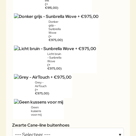
link
(+
€915,00)
Donker
grijs -
Sunbrella
Wove
(+
€975,00)
Licht bruin
- Sunbrella
Wove
(+
€975,00)
Grey -
AirTouch
(+
€975,00)
Geen
kussens
voor mij
Zwarte Cane-line buitenhoes