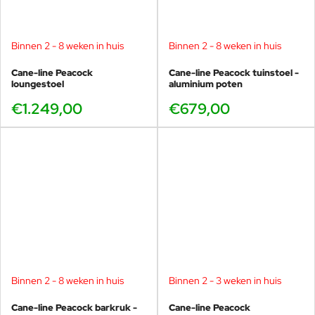
Binnen 2 - 8 weken in huis
Binnen 2 - 8 weken in huis
Cane-line Peacock
Cane-line Peacock tuinstoel -
loungestoel
aluminium poten
€1.249,00
€679,00
Foersom & Hiort-Lorenzen MDD
Johannes Foersom en Peter Hiort-Lorenzen (MDD) zijn twee van
de meest gerenommeerde en succesvolle meubelontwerpers van
Scandinavië. Hun doel is om blijvende waarde te creëren en een
gezonde ontwikkeling voor mens en omgeving te stimuleren. Ze
streven naar de hoogste kwaliteit in samenwerking, proces en
product en geloven dat kennis en innovatie fundamenteel zijn.
Door het indrukwekkende gebruik van flexibiliteit lijken de
meubels kleine architectonische wonderen.
Binnen 2 - 8 weken in huis
Binnen 2 - 3 weken in huis
Cane-line Peacock barkruk -
Cane-line Peacock