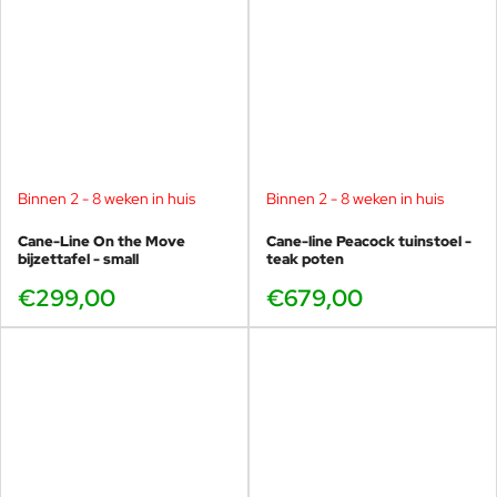
Peacock loungestoel!
Kom snel proefzitten op de Cane-line Peacock loungestoel, deze
staat in de winkel. Mocht u vragen hebben over het merk Cane-
line of de Peacock collectie, bezoek dan onze winkel of neem
contact op.
Binnen 2 - 8 weken in huis
Binnen 2 - 8 weken in huis
Cane-Line On the Move
Cane-line Peacock tuinstoel -
bijzettafel - small
teak poten
€299,00
€679,00