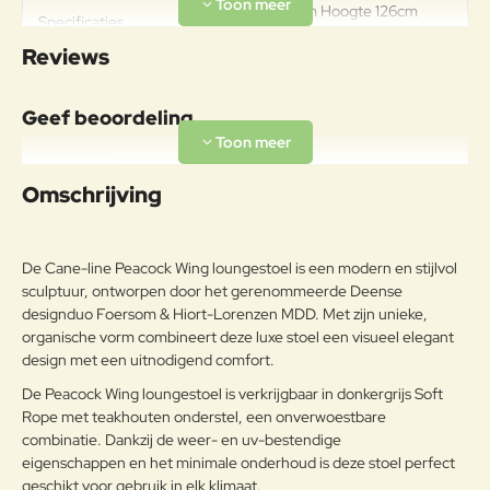
Breedte 102cm Hoogte 126cm
Specificaties
Diepte 89cm Zithoogte 42cm
Reviews
Geef beoordeling
Uw naam:
Omschrijving
Opmerkin
g:
De Cane-line Peacock Wing loungestoel is een modern en stijlvol
sculptuur, ontworpen door het gerenommeerde Deense
designduo Foersom & Hiort-Lorenzen MDD. Met zijn unieke,
organische vorm combineert deze luxe stoel een visueel elegant
Note:
HTML-code wordt niet vertaald!
design met een uitnodigend comfort.
Waarderin
De Peacock Wing loungestoel is verkrijgbaar in donkergrijs Soft
Slecht
Goed
Waardering:
g:
Rope met teakhouten onderstel, een onverwoestbare
combinatie. Dankzij de weer- en uv-bestendige
eigenschappen en het minimale onderhoud is deze stoel perfect
Verder
geschikt voor gebruik in elk klimaat.