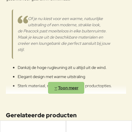
Of je nu kiest voor een warme, natuurlijke
uitstraling of een moderne, strakke look,
de Peacock past moeiteloos in elke buitenruimte.
Maak je keuze uit de beschikbare materialen en
creëer een loungebank die perfect aansluit bij jouw
stijl.
Dankzij de hoge rugleuning zit u altijd uit de wind.
Elegant design met warme uitstraling
Sterk materiaal, maak uw keuze in de productopties.
Vocht en water bestendig materiaal
Lange levensduur
Minimaal onderhoud en reiniging
Gerelateerde producten
Ga lekker zitten en ontspan in de stijlvolle