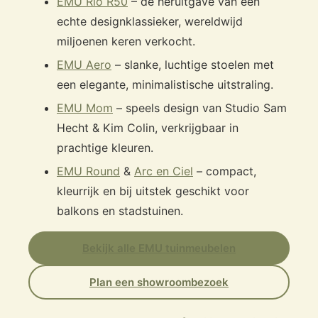
EMU Rio R50
– de heruitgave van een
echte designklassieker, wereldwijd
miljoenen keren verkocht.
EMU Aero
– slanke, luchtige stoelen met
een elegante, minimalistische uitstraling.
EMU Mom
– speels design van Studio Sam
Hecht & Kim Colin, verkrijgbaar in
prachtige kleuren.
EMU Round
&
Arc en Ciel
– compact,
kleurrijk en bij uitstek geschikt voor
balkons en stadstuinen.
Bekijk alle EMU tuinmeubelen
Plan een showroombezoek