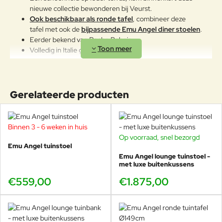
om de producten wanneer ze
nieuwe collectie bewonderen bij Veurst.
lange tijd niet gebruikt worden of
Ook beschikbaar als ronde tafel
, combineer deze
in de winter te reinigen en op een
tafel met ook de
bijpassende Emu Angel diner stoelen
.
beschermde plek op te bergen.
Eerder bekend van Roche Bobois.
Mocht u geen plek hebben om de
Volledig in Italie gemaakt,
stoel op te bergen, maak deze
topkwaliteit voor jarenlang intensief buitengebruik!
gedurende de winter dan af en toe
De tafel weegt 42,7kg
schoon en behandel het aluminium
Heeft een draagkracht van ruim 100kg.
met autowax.
Gerelateerde producten
Kom de zeer uitgebreide Emu collecties
bekijken bij Veurst! De angel collectie is deels te
Binnen 3 - 6 weken in huis
bewonderen in onze showroom, neem contact op om
Op voorraad, snel bezorgd
na te gaan wat we op dit moment van deze Angel
Emu Angel tuinstoel
serie hebben staan in de winkel.
Emu Angel lounge tuinstoel -
met luxe buitenkussens
€559,00
€1.875,00
Technische specificaties
Materiaal
: Gepoedercoat aluminium