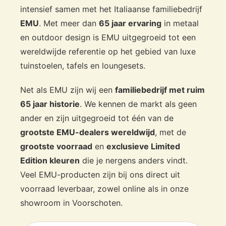
intensief samen met het Italiaanse familiebedrijf
en milde zeep houdt u de meubels jarenlang in topconditie.
Materiaal Focus:
EMU gebruikt recyclebaar staal,
EMU
. Met meer dan
65 jaar ervaring
in metaal
lichtgewicht aluminium, en gecertificeerd teak. Zo
en outdoor design is EMU uitgegroeid tot een
investeert u niet alleen in design, maar ook in
wereldwijde referentie op het gebied van luxe
duurzaamheid.
tuinstoelen, tafels en loungesets.
Waarom uw Emu tuinmeubelen en de
Angel collectie exclusief bij Veurst.nl
Net als EMU zijn wij een
familiebedrijf met ruim
kopen?
65 jaar historie
. We kennen de markt als geen
ander en zijn uitgegroeid tot één van de
U zoekt de perfecte Emu-meubelset, en wij hebben de expertise
en de voorraad om uw droomtuin direct te realiseren. Veurst en
grootste EMU-dealers wereldwijd
, met de
EMU zijn een ijzersterke combinatie van Italiaanse passie en
grootste voorraad
en
exclusieve Limited
Nederlandse vakkennis. Wij bieden u voordelen die u nergens
Edition kleuren
die je nergens anders vindt.
anders vindt:
Veel EMU-producten zijn bij ons direct uit
's Werelds Grootste EMU-Dealer:
Door onze status als
voorraad leverbaar, zowel online als in onze
grootste importeur en dealer garanderen wij u de scherpste
showroom in Voorschoten.
prijzen en het meest complete assortiment.
Exclusieve Limited Editions:
Ontdek kleuren en modellen
die
alleen bij Veurst
verkrijgbaar zijn. Creëer een unieke