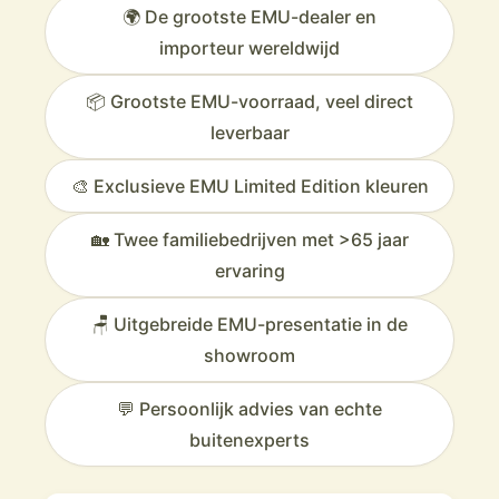
🌍 De grootste EMU-dealer en
buitenruimte die niemand anders heeft.
Direct Uit Eigen Magazijn:
Door de grootste voorraad bent
importeur wereldwijd
u verzekerd van
snelle levering,
u hoeft niet te wachten
zomer weer voorbij is.
📦 Grootste EMU-voorraad, veel direct
Meer dan 65 Jaar Ervaring:
Als familiebedrijf combineren
leverbaar
wij die Italiaanse designtraditie met 65+ jaar onovertroffen
advies over buitenmeubelen.
🎨 Exclusieve EMU Limited Edition kleuren
Wacht niet langer op uw Italiaanse droomterras.
Ontdek de
complete, weerbestendige EMU collectie en profiteer van de
🏡 Twee familiebedrijven met >65 jaar
Veurst-expertise.
Ontdek de exclusieve Emu collecties nu!
ervaring
🪑 Uitgebreide EMU-presentatie in de
showroom
💬 Persoonlijk advies van echte
buitenexperts