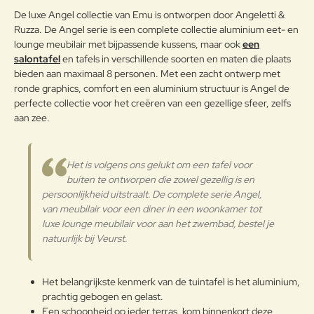
weersomstandigheden te
Opmerkin
De luxe Angel collectie van Emu is ontworpen door Angeletti &
weerstaan en met poeder gelakt.
g:
Ruzza. De Angel serie is een complete collectie aluminium eet- en
Onderhoudsadvies
lounge meubilair met bijpassende kussens, maar ook
een
salontafel
en tafels in verschillende soorten en maten die plaats
Om het product lange tijd in
bieden aan maximaal 8 personen. Met een zacht ontwerp met
uitstekende staat te houden, raden
ronde graphics, comfort en een aluminium structuur is Angel de
Note:
HTML-code wordt niet vertaald!
we aan om het correct en
perfecte collectie voor het creëren van een gezellige sfeer, zelfs
Waarderin
regelmatig te reinigen. Verricht de
Slecht
Goed
aan zee.
Waardering:
g:
reiniging vaker op plaatsen die
door een grote vochtigheid of een
zeeklimaat worden gekenmerkt.
Verder
Het is volgens ons gelukt om een tafel voor
Het wordt aanbevolen om de
buiten te ontworpen die zowel gezellig is en
oppervlakken met een zachte doek
persoonlijkheid uitstraalt. De complete serie Angel,
en met water of neutrale
van meubilair voor een diner in een woonkamer tot
reinigingsmiddelen te reinigen. De
langdurige en continue
luxe lounge meubilair voor aan het zwembad, bestel je
blootstelling aan intense uv-
natuurlijk bij Veurst.
Aluminium
straling of aan erg lage
temperaturen kunnen de originele
eigenschappen van de mooie
Het belangrijkste kenmerk van de tuintafel is het aluminium,
gekleurde polyestercoating
prachtig gebogen en gelast.
worden aangetast. We raden aan
Een schoonheid op ieder terras, kom binnenkort deze