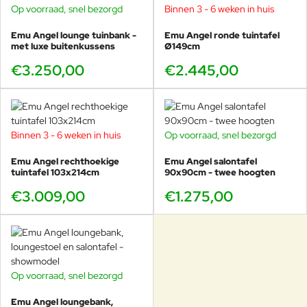
Op voorraad, snel bezorgd
Binnen 3 - 6 weken in huis
Afmetingen
: 214cm lang, 103cm breed en 75cm hoog.
Zitplaatsen
: 8 zitplekken
Emu Angel lounge tuinbank -
Emu Angel ronde tuintafel
met luxe buitenkussens
Ø149cm
Gewicht
: 42,7kg
Ontwerp
: Angeletti / Ruzza
€3.250,00
€2.445,00
Herkomst
: Made in Italy
Weersbestendig
: Ja
Stapelbaar
: niet stapelbaar
Garantie
: 5 jaar
Binnen 3 - 6 weken in huis
Op voorraad, snel bezorgd
Onderhoud & levensduur
Emu Angel rechthoekige
Emu Angel salontafel
Het aluminium frame en tafelblad kunnen eenvoudig worden
tuintafel 103x214cm
90x90cm - twee hoogten
gereinigd met water en een mild schoonmaakmiddel. Dankzij de
€3.009,00
€1.275,00
hoogwaardige coating van Emu blijft de tafel uitstekend
beschermd tegen vuil en UV-straling, waardoor de kleur en
uitstraling jarenlang behouden blijven.
Een tuintafel met weinig onderhoud, klaar voor vele jaren
buitenplezier!
Op voorraad, snel bezorgd
BUNDELKORTING
SHOWMODEL
Combineert perfect met
Emu Angel loungebank,