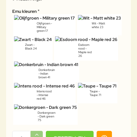
Emu kleuren
Olijfgroen -
Wit - Matt
Military
white 23
green 17
Zwart -
Esdoorn
Black 24
rood -
Maple red
26
Donkerbruin
- Indian
brown 41
Intens rood
Taupe -
- Intense
Taupe 71
red 46
Donkergroen
- Dark green
75