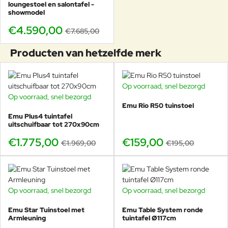
-40%
loungestoel en salontafel -
showmodel
Emu Angel dining stoel
€4.590,00
Emu Angel loungestoel
€7.685,00
Emu Angel 2-zits sofa
Producten van hetzelfde merk
Emu Angel salontafel
Luxe Emu parasols uit de Veurst-collectie
Op voorraad, snel bezorgd
-18%
Outdoor vloerkleden voor extra warmte en sfeer
Op voorraad, snel bezorgd
-10%
Emu Rio R50 tuinstoel
Emu Plus4 tuintafel
uitschuifbaar tot 270x90cm
€1.775,00
€159,00
€1.969,00
€195,00
Op voorraad, snel bezorgd
Op voorraad, snel bezorgd
-20%
Emu Star Tuinstoel met
Emu Table System ronde
Armleuning
tuintafel Ø117cm