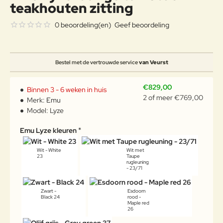
teakhouten zitting
0 beoordeling(en)
Geef beoordeling
Bestel met de vertrouwde service
van Veurst
€829,00
Binnen 3 - 6 weken in huis
2 of meer €769,00
Merk:
Emu
Model:
Lyze
Emu Lyze kleuren
Wit - White
Wit met
23
Taupe
rugleuning
- 23/71
Zwart -
Esdoorn
Black 24
rood -
Maple red
26