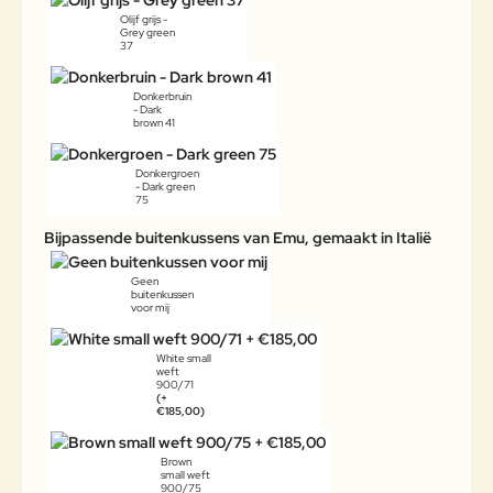
Olijf grijs -
Grey green
37
Donkerbruin
- Dark
brown 41
Donkergroen
- Dark green
75
Bijpassende buitenkussens van Emu, gemaakt in Italië
Geen
buitenkussen
voor mij
White small
weft
900/71
(+
€185,00)
Brown
small weft
900/75