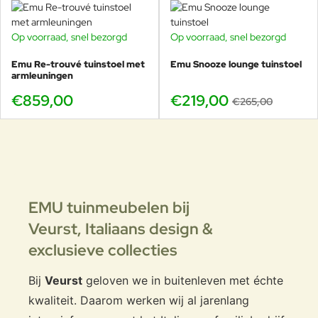
Ontdek alle Lyze uitvoeringen bij
de gerelateerde producten
Op voorraad, snel bezorgd
Op voorraad, snel bezorgd
-17%
Binnen de
EMU Lyze collectie
zijn meerdere modellen en
Emu Re-trouvé tuinstoel met
materiaalvarianten verkrijgbaar. Door naar beneden te
Emu Snooze lounge tuinstoel
armleuningen
scrollen naar de
gerelateerde producten
zie je eenvoudig
alle stoelen met teakhouten en aluminium zitting, zodat je
€859,00
€219,00
€265,00
jouw ideale lounge- of eetopstelling kunt samenstellen in
één samenhangende designtaal.
EMU tuinmeubelen bij
Veurst,
Italiaans design &
exclusieve collecties
Bij
Veurst
geloven we in buitenleven met échte
kwaliteit. Daarom werken wij al jarenlang