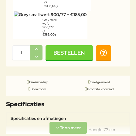
(+
€185,00)
Grey small
weft
900/77
(+
€185,00)
BESTELLEN
Familiebedrijf
Snel geleverd
Showroom
Grootste voorraad
Specificaties
Specificaties en afmetingen
Breedte 76 cm Hoogte 73 cm
Diepte 72 cm Zithoogte 40 cm