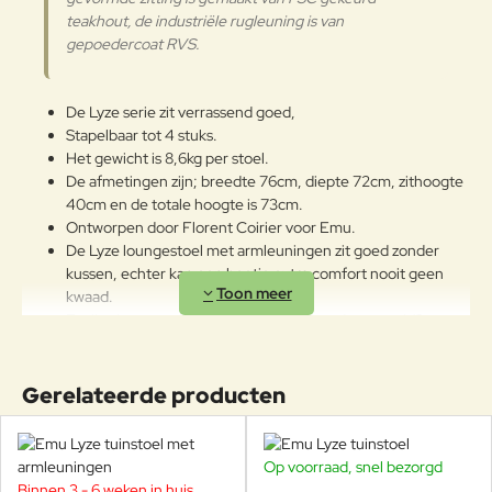
Het wordt aanbevolen om de
teakhout, de industriële rugleuning is van
oppervlakken met een zachte doek
gepoedercoat RVS.
en met water of neutrale
reinigingsmiddelen te reinigen. De
Aluminium
langdurige en continue
De Lyze serie zit verrassend goed,
blootstelling aan intense uv-
Stapelbaar tot 4 stuks.
straling of aan erg lage
Het gewicht is 8,6kg per stoel.
temperaturen kunnen de originele
De afmetingen zijn; breedte 76cm, diepte 72cm, zithoogte
eigenschappen van de mooie
40cm en de totale hoogte is 73cm.
gekleurde polyestercoating
Ontworpen door Florent Coirier voor Emu.
worden aangetast. We raden aan
De Lyze loungestoel met armleuningen zit goed zonder
om de producten wanneer ze
kussen, echter kan een beetje extra comfort nooit geen
lange tijd niet gebruikt worden of
kwaad.
in de winter te reinigen en op een
Er zijn zit- en rugkussens leverbaar voor deze stoel (3cm
beschermde plek op te bergen.
dik, uiterst comfortabel), kijk hiervoor bij de productopties.
De stoelen hebben een draagkracht van meer dan 200kg.
Let op! a) de volgende producten
NIET op delen in roestvrij staal
Geschikt voor jarenlang intensief buitengebruik, in weer en
Gerelateerde producten
GEBRUIKEN: - Bleekmiddel of
wind.
detergentia die bleekwater
bevatten (ze kunnen corrosie van
Op voorraad, snel bezorgd
roestvrij staal verwekken); -
Binnen 3 - 6 weken in huis