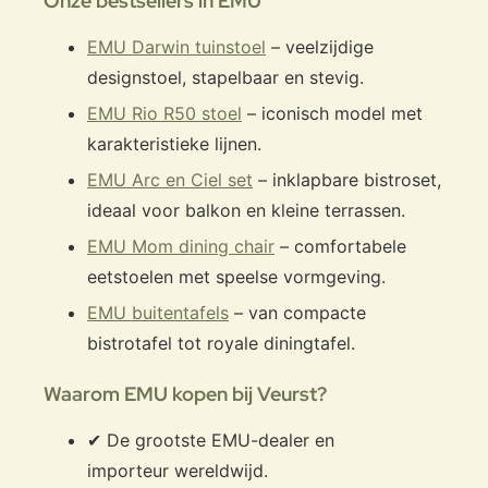
Onze bestsellers in EMU
EMU Darwin tuinstoel
– veelzijdige
designstoel, stapelbaar en stevig.
EMU Rio R50 stoel
– iconisch model met
karakteristieke lijnen.
EMU Arc en Ciel set
– inklapbare bistroset,
ideaal voor balkon en kleine terrassen.
EMU Mom dining chair
– comfortabele
eetstoelen met speelse vormgeving.
EMU buitentafels
– van compacte
bistrotafel tot royale diningtafel.
Waarom EMU kopen bij Veurst?
✔ De grootste EMU-dealer en
importeur wereldwijd.