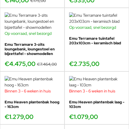
€140,00
€535,00
€175,00
Sfeer & uitstraling
Warm, natuurlijk en luxe karakter
Prachtig in mediterrane en moderne tuinen
Vergrijst mooi voor een authentieke look
Op voorraad, snel bezorgd
Combineert prachtig met natuursteen en
Op voorraad, snel bezorgd
BUNDELKORTING
keramiek
Emu Terramare tuintafel
Gebruik & comfort
SHOWMODEL
203x103cm - keramisch blad
Emu Terramare 3-zits
-40%
Diepe loungezit voor echte ontspanning
loungebank, loungestoel en
bijzettafel - showmodellen
Stevige, stabiele constructie
Ideaal bij een salontafel of bijzettafel
€4.475,00
€2.735,00
€7.464,00
Perfect als los statement of in set
Een loungestoel die rust brengt in zowel
Binnen 3 - 6 weken in huis
Binnen 3 - 6 weken in huis
vorm als materiaal.
Emu Heaven plantenbak hoog
Emu Heaven plantenbak laag -
- 163cm
103cm
€1.279,00
€1.079,00