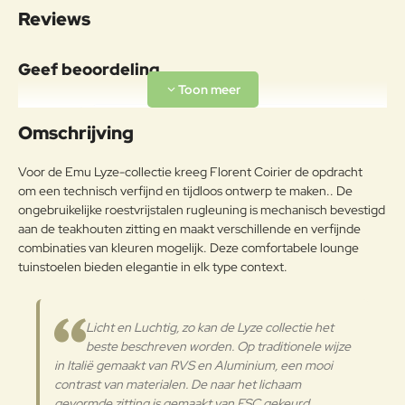
Specificaties
Reviews
Armleuning 64 cm Gewicht 8,8kg
Draagkracht 200kg
Geef beoordeling
Materiaal
Aluminiumlegeringen,
Uw naam:
buitengewoon geschikt voor de
Omschrijving
koude verwerking en gieten, op
Aluminium
passende wijze behandeld om de
Opmerkin
Voor de Emu Lyze-collectie kreeg Florent Coirier de opdracht
weersomstandigheden te
g:
om een technisch verfijnd en tijdloos ontwerp te maken.. De
weerstaan en met poeder gelakt.
ongebruikelijke roestvrijstalen rugleuning is mechanisch bevestigd
RVS
Gepolijst roestvrij staal AISI 316
aan de teakhouten zitting en maakt verschillende en verfijnde
combinaties van kleuren mogelijk. Deze comfortabele lounge
Onderhoudsadvies
tuinstoelen bieden elegantie in elk type context.
Note:
HTML-code wordt niet vertaald!
om het product lange tijd in
Waarderin
Slecht
Goed
Waardering:
uitstekende staat te houden, raden
g:
Licht en Luchtig, zo kan de Lyze collectie het
we aan om het correct en
beste beschreven worden. Op traditionele wijze
regelmatig te reinigen. Verricht de
Verder
in Italië gemaakt van RVS en Aluminium, een mooi
reiniging vaker op plaatsen die
door een grote vochtigheid of een
contrast van materialen. De naar het lichaam
zeeklimaat worden gekenmerkt.
gevormde zitting is gemaakt van FSC gekeurd