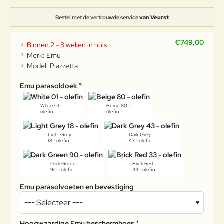
Bestel met de vertrouwde service
van Veurst
€749,00
Binnen 2 - 8 weken in huis
Merk:
Emu
Model:
Piazzetta
Emu parasoldoek
White 01 -
Beige 80 -
olefin
olefin
Light Grey
Dark Grey
18 - olefin
43 - olefin
Dark Green
Brick Red
90 - olefin
33 - olefin
Emu parasolvoeten en bevestiging
Hoogwaardige Emu beschermhoes