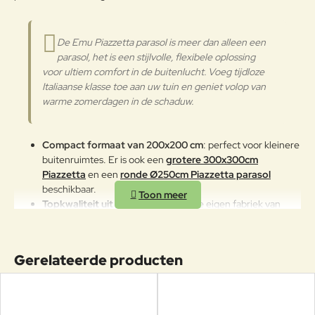
oppervlakken met een zachte doek
en met water of neutrale
reinigingsmiddelen te reinigen. De
De Emu Piazzetta parasol is meer dan alleen een
Aluminium
langdurige en continue
parasol, het is een stijlvolle, flexibele oplossing
blootstelling aan intense uv-
voor ultiem comfort in de buitenlucht. Voeg tijdloze
straling of aan erg lage
Italiaanse klasse toe aan uw tuin en geniet volop van
temperaturen kunnen de originele
warme zomerdagen in de schaduw.
eigenschappen van de mooie
gekleurde polyestercoating
worden aangetast. We raden aan
Compact formaat van 200x200 cm
: perfect voor kleinere
om de producten wanneer ze
buitenruimtes. Er is ook een
grotere 300x300cm
lange tijd niet gebruikt worden of
Piazzetta
en een
ronde Ø250cm Piazzetta parasol
in de winter te reinigen en op een
beschikbaar.
beschermde plek op te bergen of
af te dekken met de parasolhoes.
Topkwaliteit uit Italië
: gemaakt in de eigen fabriek van
Emu.
Materialen:
frame van aluninium, het parasoldoek is van
hoogwaardig UV-bestendig olefin.
Gerelateerde producten
Stijlvol design
: ontworpen door Christophe Pillet.
Verschillende montageopties
: geschikt voor
vloermontage of kies uit de verschillende parasolvoeten.
Kom langs in de winkel voor meer informatie.