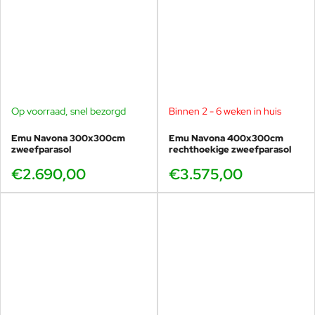
Duurzaam en weerbestendig:
Ideaal voor intensief
gebruik.
Combineer deze Piazzetta parasol met tafels, stoelen en
banken van Emu. Maak uw eigen knusse buitenruimte!
De naam van de parasol komt van het Piazza
Umberto I in Capri, Emu heeft kenmerkende
Op voorraad, snel bezorgd
Binnen 2 - 6 weken in huis
pleinen in Italië gebruikt als inspiratie.
Het Piazza
Emu Navona 300x300cm
Emu Navona 400x300cm
Umberto I in Capri, ook wel bekend als "La Piazzetta,"
zweefparasol
rechthoekige zweefparasol
is het bruisende hart van het eiland en een iconisch
symbool van Italiaanse charme. Deze kleine maar
€2.690,00
€3.575,00
levendige plek staat bekend om zijn prachtige
uitzichten, gezellige cafés en tijdloze elegantie – een
inspiratiebron voor de verfijning van de Emu Piazzetta
parasol.
Met de Emu Piazzetta parasol haalt u Italiaanse klasse en
functionaliteit in huis. Bezoek onze showroom of bestel eenvoudig
online!