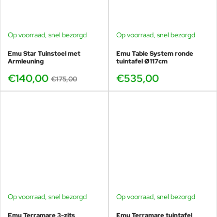
Op voorraad, snel bezorgd
Op voorraad, snel bezorgd
-20%
Emu Star Tuinstoel met
Emu Table System ronde
Armleuning
tuintafel Ø117cm
€140,00
€535,00
€175,00
Op voorraad, snel bezorgd
Op voorraad, snel bezorgd
BUNDELKORTING
SHOWMODEL
Emu Terramare 3-zits
Emu Terramare tuintafel