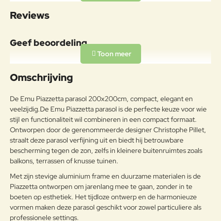
Totale hoogte: 237cm
Specificaties
Reviews
Doorloophoogte: 200cm Gewicht:
6,7kg
Geef beoordeling
Materiaal
Aluminiumlegeringen,
Uw naam:
buitengewoon geschikt voor de
Omschrijving
koude verwerking en gieten, op
Aluminium
passende wijze behandeld om de
Opmerkin
De Emu Piazzetta parasol 200x200cm, compact, elegant en
weersomstandigheden te
g:
veelzijdig.
De Emu Piazzetta parasol is de perfecte keuze voor wie
weerstaan en met poeder gelakt.
stijl en functionaliteit wil combineren in een compact formaat.
Onderhoudsadvies
Ontworpen door de gerenommeerde designer Christophe Pillet,
straalt deze parasol verfijning uit en biedt hij betrouwbare
Om het product lange tijd in
bescherming tegen de zon, zelfs in kleinere buitenruimtes zoals
Note:
HTML-code wordt niet vertaald!
uitstekende staat te houden, raden
balkons, terrassen of knusse tuinen.
Waarderin
we aan om het correct en
Slecht
Goed
Waardering:
g:
Met zijn stevige aluminium frame en duurzame materialen is de
regelmatig te reinigen. Verricht de
reiniging vaker op plaatsen die
Piazzetta ontworpen om jarenlang mee te gaan, zonder in te
door een grote vochtigheid of een
boeten op esthetiek. Het tijdloze ontwerp en de harmonieuze
Verder
zeeklimaat worden gekenmerkt.
vormen maken deze parasol geschikt voor zowel particuliere als
Het wordt aanbevolen om de
professionele settings.