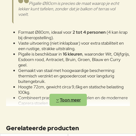
zee worden bewaard of 's winters
Pigalle Ø80cm is precies de maat waarop je echt
Verder
buiten blijven staan, is het
lekker kunt tafelen, zonder dat je balkon of terras vol
raadzaam om de metalen
voelt.
oppervlakken schoon te maken
met een zachte doek met water of
afwasmiddel en ze te beschermen
Formaat Ø80cm, ideaal voor
2 tot 4 personen
(4 kan krap
met vaseline-olie of autowas.
bij dineropstelling).
Vaste uitvoering (niet inklapbaar) voor extra stabiliteit en
een rustige, strakke uitstraling.
Pigalle is beschikbaar in
16 kleuren
, waaronder Wit, Olijfgrijs,
Esdoorn rood, Antraciet, Bruin, Groen, Blauw en Curry
geel.
Gemaakt van staal met hoogwaardige bescherming:
thermisch verzinkt en gepoedercoat voor langdurig
buitengebruik.
Hoogte 72cm, gewicht circa 9,6kg en statische belasting
100kg.
Combineert prachtig met Pigalle stoelen en de modernere
Caprera stoelen (zie tips verderop).
Wil je een klassieke bistroset met nét wat extra
ruimte? Dan is Ø80cm vaak de mooiste en
Gerelateerde producten
meest comfortabele keuze.