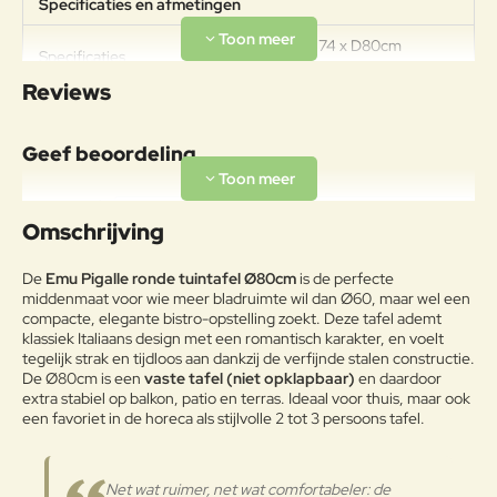
Specificaties en afmetingen
Afmetingen: H74 x D80cm
Specificaties
Gewicht 9,6kg Draagkracht 100kg
Reviews
Materiaal
De stoel is gemaakt van staal; een
Geef beoordeling
IJzer en koolstoflegering, met een
koolstofgehalte van minder dan
Frame
Uw naam:
2%, behandeld om de elementen
Omschrijving
te weerstaan met het unieke EMU-
Coat-anticorrosieproces.
Opmerkin
De
Emu Pigalle ronde tuintafel Ø80cm
is de perfecte
g:
middenmaat voor wie meer bladruimte wil dan Ø60, maar wel een
Onderhoudsadvies
compacte, elegante bistro-opstelling zoekt. Deze tafel ademt
klassiek Italiaans design met een romantisch karakter, en voelt
Om het product lang in goede
tegelijk strak en tijdloos aan dankzij de verfijnde stalen constructie.
staat te houden, raden we aan om
De Ø80cm is een
vaste tafel (niet opklapbaar)
en daardoor
het 's winters binnen en op een
extra stabiel op balkon, patio en terras. Ideaal voor thuis, maar ook
Note:
HTML-code wordt niet vertaald!
droge plaats te bewaren om
een favoriet in de horeca als stijlvolle 2 tot 3 persoons tafel.
Waarderin
condensvorming te voorkomen.
Slecht
Goed
Waardering:
g:
Voor de winter en op kwartaalbasis,
als de producten in de buurt van de
Gepoedercoat staal
Net wat ruimer, net wat comfortabeler: de