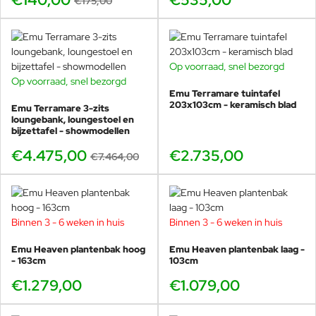
€175,00
Op voorraad, snel bezorgd
Op voorraad, snel bezorgd
BUNDELKORTING
Emu Terramare tuintafel
SHOWMODEL
203x103cm - keramisch blad
Emu Terramare 3-zits
-40%
loungebank, loungestoel en
bijzettafel - showmodellen
€4.475,00
€2.735,00
€7.464,00
Binnen 3 - 6 weken in huis
Binnen 3 - 6 weken in huis
Emu Heaven plantenbak hoog
Emu Heaven plantenbak laag -
- 163cm
103cm
€1.279,00
€1.079,00