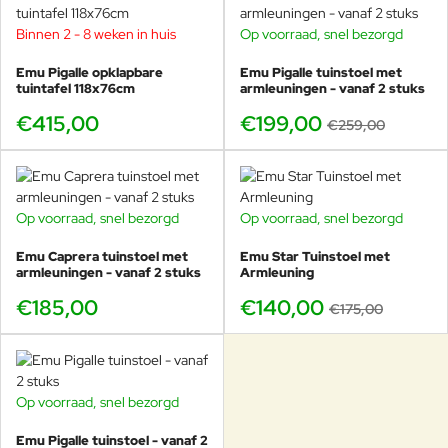
Binnen 2 - 8 weken in huis
Op voorraad, snel bezorgd
-23%
Voor horeca: waarom Ø80cm zo
Emu Pigalle opklapbare
Emu Pigalle tuinstoel met
prettig werkt
tuintafel 118x76cm
armleuningen - vanaf 2 stuks
€415,00
€199,00
In de horeca wil je een tafel die compact is, maar niet te klein
€259,00
oogt. Ø80cm is daarin een sweet spot. Je kunt tafels
efficiënt plaatsen, ze zijn makkelijk te combineren tot
grotere opstellingen en het ronde blad voelt gastvrij en
gezellig. Met Pigalle of Caprera stoelen creëer je een
Op voorraad, snel bezorgd
Op voorraad, snel bezorgd
-20%
uniforme look die bij veel concepten past.
Emu Caprera tuinstoel met
Emu Star Tuinstoel met
armleuningen - vanaf 2 stuks
Armleuning
€185,00
€140,00
€175,00
Bestel de Pigalle ronde tuintafel
Ø80cm bij Veurst
Bij Veurst bestel je de Pigalle Ø80cm met zekerheid:
Op voorraad, snel bezorgd
deskundig advies, een enorme voorraad en vaak de snelste
-18%
levering. Niet voor niets zijn wij de
grootste EMU dealer
Emu Pigalle tuinstoel - vanaf 2
wereldwijd
. Combineer direct met stoelen en kies de Pigalle