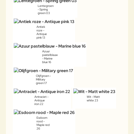
Lentegroen
- Spring
green 03
Antiek
roze -
Antique
pink 13
Azuur
pastelblauw
- Marine
blue 16
Olijfgroen -
Military
green 17
Antraciet -
Wit - Matt
Antique
white 23
iron 22
Esdoorn
rood -
Maple red
26