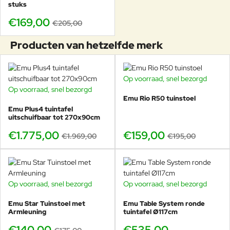
stuks
maat die past bij jouw buitenruimte.
€169,00
€205,00
Producten van hetzelfde merk
Op voorraad, snel bezorgd
-18%
Op voorraad, snel bezorgd
-10%
Emu Rio R50 tuinstoel
Emu Plus4 tuintafel
uitschuifbaar tot 270x90cm
€1.775,00
€159,00
€1.969,00
€195,00
Op voorraad, snel bezorgd
Op voorraad, snel bezorgd
-20%
Emu Star Tuinstoel met
Emu Table System ronde
Armleuning
tuintafel Ø117cm
€140,00
€535,00