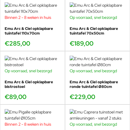
Binnen 2 - 8 weken in huis
Op voorraad, snel bezorgd
Kom vergelijken in onze showroom
Emu Arc & Ciel opklapbare
Emu Arc & Ciel opklapbare
In de showroom in Voorschoten kun je de Pigalle tafels naast
tuintafel 110x70cm
tuintafel 70x50cm
elkaar zien en het verschil ervaren tussen de vaste ronde
modellen (Ø60 en Ø80) en de opklapbare varianten. Zo kies
€285,00
€189,00
je de maat die past bij jouw balkon, tuin of terrasopstelling.
Veurst is wereldwijd EMU specialist
Veurst is de grootste EMU dealer wereldwijd
en we
Op voorraad, snel bezorgd
Op voorraad, snel bezorgd
leveren vaak
het snelst
door grote voorraad en korte lijnen.
Handig voor particulieren, en ideaal voor horeca en
Emu Arc & Ciel opklapbare
Emu Arc & Ciel opklapbare
projecten met deadlines.
bistrostoel
ronde tuintafel Ø80cm
€89,00
€229,00
Ø80cm: hoeveel personen passen
er aan?
Binnen 2 - 8 weken in huis
Op voorraad, snel bezorgd
De ronde Ø80cm is ontworpen als bistro en dining tafel in