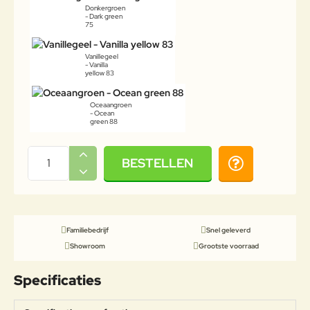
Donkergroen
- Dark green
75
Vanillegeel
- Vanilla
yellow 83
Oceaangroen
- Ocean
green 88
BESTELLEN
Familiebedrijf
Snel geleverd
Showroom
Grootste voorraad
Specificaties