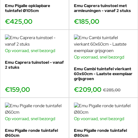
één. In de praktijk zit je er met
2 personen heerlijk ruim
, met
Emu Pigalle opklapbare
Emu Caprera tuinstoel met
tuintafel Ø105cm
armleuningen - vanaf 2 stuks
3 personen comfortabel
(zeker bij koffie, lunch of borrel),
en
4 personen kan
als je compacter dekt. Voor horeca is
€425,00
€185,00
Ø80cm daardoor een slimme tafel: compact, maar niet
benauwd.
2 personen: ruim dineren
3 personen: ideaal voor lunch en borrel
Op voorraad, snel bezorgd
4 personen: krap bij diner, prima voor koffie
Op voorraad, snel bezorgd
-27%
Emu Caprera tuinstoel - vanaf
2 stuks
Emu Cambi tuintafel vierkant
60x60cm - Laatste exemplaar
grijsgroen
Vast versus opklapbaar binnen
Pigalle
€159,00
€209,00
€285,00
Belangrijk verschil binnen de Pigalle tafelserie:
Ø60cm en
Ø80cm zijn vaste ronde tafels
(niet inklapbaar) voor
maximale stabiliteit en een strak, rustig beeld. De grotere
Op voorraad, snel bezorgd
Op voorraad, snel bezorgd
Pigalle tafels zijn juist
opklapbaar
, ideaal voor flexibele
opstellingen en opslag in de horeca.
Emu Pigalle ronde tuintafel
Emu Pigalle ronde tuintafel
Ø60cm
Ø80cm