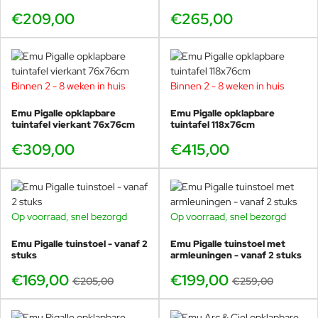
€209,00
€265,00
Alle Pigalle tafelafmetingen in één
overzicht
Maak je Pigalle set compleet en link slim tussen de
Binnen 2 - 8 weken in huis
Binnen 2 - 8 weken in huis
afmetingen. Kies de maat op basis van ruimte en aantal
Emu Pigalle opklapbare
Emu Pigalle opklapbare
personen:
tuintafel vierkant 76x76cm
tuintafel 118x76cm
Vaste ronde tafels
€309,00
€415,00
Pigalle rond Ø60cm
– 2 personen, balkonproof
Pigalle rond Ø80cm
– 2 tot 3 personen, extra
comfortabel
Opklapbare tafels
Op voorraad, snel bezorgd
Op voorraad, snel bezorgd
-18%
-23%
Pigalle rond Ø105cm
– 3 tot 4 personen, meest verkocht
Emu Pigalle tuinstoel - vanaf 2
Emu Pigalle tuinstoel met
stuks
armleuningen - vanaf 2 stuks
Pigalle vierkant 76x76cm
– 2 tot 4 personen
€169,00
Pigalle rechthoek 118x76cm
– 4 personen, top voor
€199,00
€205,00
€259,00
horeca