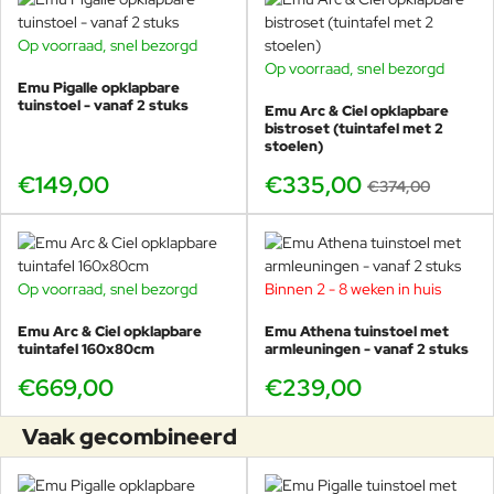
Op voorraad, snel bezorgd
Stoelen erbij: Pigalle en Caprera
Op voorraad, snel bezorgd
BUNDELKORTING
combineren
Emu Pigalle opklapbare
-10%
tuinstoel - vanaf 2 stuks
Emu Arc & Ciel opklapbare
De Ø80cm tafel komt prachtig tot zijn recht met de Pigalle
bistroset (tuintafel met 2
stoelen)
stoelen (klassiek) of met Caprera (moderner en vaak
gunstiger geprijsd). Zo maak je dezelfde tafel steeds weer
€149,00
€335,00
€374,00
een andere stijl, van romantisch tot strak.
Pigalle stoel zonder armleuningen
– luchtig, klassiek en
makkelijk aanschuiven
Op voorraad, snel bezorgd
Binnen 2 - 8 weken in huis
Pigalle stoel met armleuningen
– extra comfort voor
langer tafelen
Emu Arc & Ciel opklapbare
Emu Athena tuinstoel met
tuintafel 160x80cm
armleuningen - vanaf 2 stuks
Pigalle opklapbare stoel
– perfect voor balkon en
€669,00
€239,00
horeca opslag
Caprera stoel
– modern, simpel en sterk
Vaak gecombineerd
Caprera met armleuningen
– strak design met extra
steun