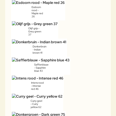
Esdoorn
rood -
Maple red
26
Olijf grijs -
Grey green
37
Donkerbruin
- Indian
brown 41
Saffierblauw
- Sapphire
blue 43
Intens rood
- Intense
red 46
Curry geel
- Curry
yellow 62