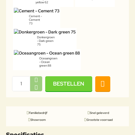
yellow 62
Cement -
Cement
73
Donkergroen
- Dark green
75
Oceaangroen
- Ocean
green 88
BESTELLEN
Familiebedrijf
Snel geleverd
Showroom
Grootste voorraad
Specificaties