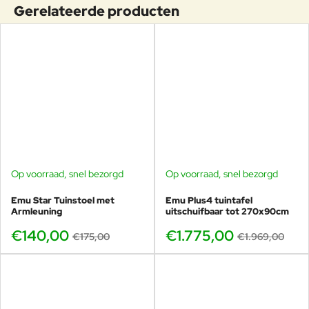
buitengebruik, ze zijn namelijk behandeld met
Gerelateerde producten
de gepantenteerde Emu-coating (kataforese +
ondergrond coaten).
De tafel is uiterst robuust, weerbestendig
en onderhoudsvrij.
Heeft een draagkracht van ruim 100kg.
Deze Plus4 tuintafel heeft een gewicht van 59kg.
Geschikt voor vele jaren buitenplezier!
Op voorraad, snel bezorgd
Op voorraad, snel bezorgd
-20%
-10%
Emu Star Tuinstoel met
Emu Plus4 tuintafel
Armleuning
uitschuifbaar tot 270x90cm
€140,00
€1.775,00
€175,00
€1.969,00