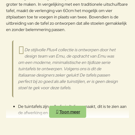
g:
Om het product lang in goede
groter te maken. In vergelijking met een traditionele uitschuifbare
staat te behouden, adviseren wij
tafel, maakt de verlenging van 60cm het mogelijk om vier
het tijdens de winter op een
Verder
zitplaatsen toe te voegen in plaats van twee. Bovendien is de
afgesloten droge plaats te
uitbreiding van de tafel zo ontworpen dat alle stoelen gemakkelijk
bewaren zodat condensvorming
en zonder belemmering passen.
wordt vermeden. Indien de
producten dicht bij de zee worden
opgeslagen, is het raadzaam voor
het winterseizoen en op
De stijlvolle Plus4 collectie is ontworpen door het
kwartaalbasis de metalen
design team van Emu, de opdracht van Emu was
Gepoedercoat staal
oppervlakken met een zachte doek
om een moderne, minimalistische en tijdloze serie
te reinigen. Gebruik water of
tuintafels te ontwerpen. Volgens ons is dit de
detergentia en bescherm ze met
Italiaanse designers zeker gelukt! De tafels passen
vaseline-olie of autowas. Mocht u
perfect bij zo goed als alle tuinstijlen, er is geen design
de tuinmeubelen toch buiten laten
stoel te gek voor deze tafels.
staan in de winter, behandel ze dan
op regelmatige basis met vaseline
of autowas, ook is het belangrijk
De tuintafels zijn volledig in Italie gemaakt, dit is te zien aan
regelmatig het fijnstof af te nemen
de afwerking en duurzaamheid.
met een vochtige doek. Zo heeft u
Meubilair gemaakt met een oog voor detail, met de hand
vele jaren plezier van uw aankoop!
gemaakt door echte vakmensen.
De tafels zijn geschikt voor jarenlang intensief