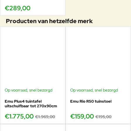
€289,00
Te bekijken in de showroom bij
Producten van hetzelfde merk
Veurst
Bij
Veurst
staat de Plus4 collectie in meerdere uitvoeringen
opgesteld, waaronder ook de ronde uitschuifbare Plus4. Zo
kun je de vorm, afmetingen en zitopstelling in het echt
ervaren en vergelijken met de rechthoekige Plus4
varianten. Als grootste EMU dealer wereldwijd en Plus4-
specialist van Europa leveren wij bovendien vaak direct uit
voorraad en adviseren wij dagelijks particulieren en horeca
over de ideale opstelling.
Op voorraad, snel bezorgd
Op voorraad, snel bezorgd
-10%
-18%
Emu Plus4 tuintafel
Emu Rio R50 tuinstoel
uitschuifbaar tot 270x90cm
€1.775,00
€159,00
€1.969,00
€195,00