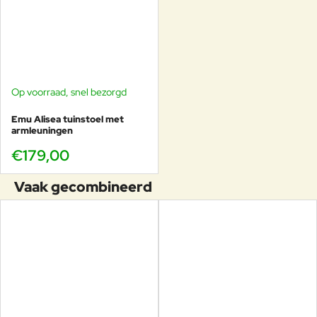
Plus4 Balcony 120+52×80cm
– 4–6 personen,
compact balkonformaat (41kg).
Ronde Plus4 Ø138→198cm
– 6–10 personen, sociaal
en ruimtelijk (59kg).
Plus4 160→270×90cm
– 6–10 personen, meest
gekozen allround (76kg).
Op voorraad, snel bezorgd
Plus4 220→330×90cm
– 8–12 personen, lange
slanke opstelling (80kg).
Emu Alisea tuinstoel met
Plus4 Imperial 220→330×110cm
– 8–12 personen
armleuningen
met extra breedte en luxe (88kg).
€179,00
Vaak gecombineerd
Perfect te combineren met EMU
stoelen
De ronde vorm combineert prachtig met zowel strakke als
organische stoelen. Vooral deze EMU series sluiten
esthetisch en ergonomisch perfect aan:
Emu Mom
– zachte vormen, veel comfort.