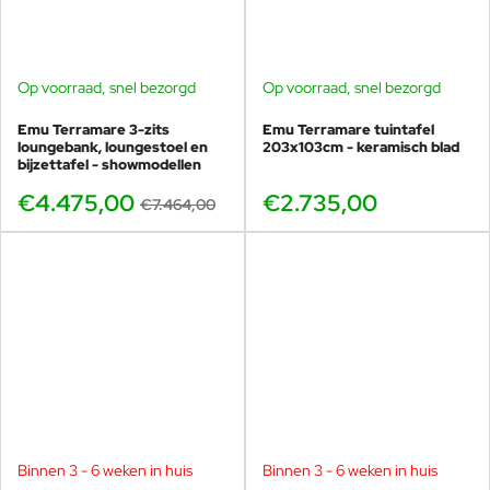
Op voorraad, snel bezorgd
Op voorraad, snel bezorgd
BUNDELKORTING
SHOWMODEL
Emu Terramare 3-zits
Emu Terramare tuintafel
-40%
loungebank, loungestoel en
203x103cm - keramisch blad
bijzettafel - showmodellen
€4.475,00
€2.735,00
€7.464,00
Binnen 3 - 6 weken in huis
Binnen 3 - 6 weken in huis