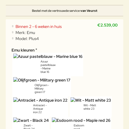
Bestel met de vertrouwde service
van Veurst
€2.539,00
Binnen 2 - 6 weken in huis
Merk:
Emu
Model:
Plus4
Emu kleuren
Azuur
pastelblauw
- Marine
blue 16
Olijfgroen -
Military
green 17
Antraciet -
Wit - Matt
Antique
white 23
iron 22
Zwart -
Esdoorn
Black 24
rood -