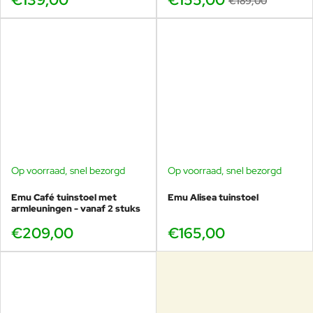
€189,00
tot 10 personen
.
Dankzij de ovale vorm blijft de afstand tussen de zitplaatsen
gelijkmatig, waardoor iedereen prettig zit en gemakkelijk
contact heeft met elkaar.
Technische specificaties
Diameter gesloten:
138cm
Lengte uitgeschoven:
198cm
Breedte:
138cm
Hoogte:
76cm
Op voorraad, snel bezorgd
Op voorraad, snel bezorgd
Gewicht:
59kg
Draagkracht:
ruim 100kg
Emu Café tuinstoel met
Emu Alisea tuinstoel
armleuningen - vanaf 2 stuks
€209,00
€165,00
Alle Plus4 afmetingen in één
overzicht