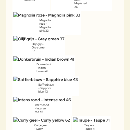
Maple red
26
Magnolia
roze -
Magnolia
pink 33
Olijf grijs -
Grey green
37
Donkerbruin
- Indian
brown 41
Saffierblauw
- Sapphire
blue 43
Intens rood
- Intense
red 46
Curry geel
Taupe -
- Curry
Taupe 71