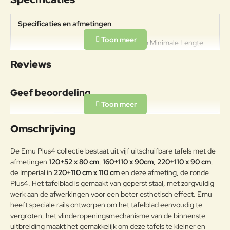
Specificaties en afmetingen
Breedte 138cm Minimale Lengte
138cm (ingeschoven) Maximale
Reviews
Lengte 198cm (uitgeschoven)
Specificaties
Hoogte 76cm Maximale hoogte
armleuningen 67cm Gewicht 59 kg
Geef beoordeling
Draagkracht 100kg
Materiaal
Uw naam:
Omschrijving
Legering van ijzer en koolstof, met
een koolstofpercentage kleiner
Opmerkin
De Emu Plus4 collectie bestaat uit vijf uitschuifbare tafels met de
dan 2%, behandeld om met het
g:
afmetingen
120+52 x 80 cm
,
160+110 x 90cm
,
220+110 x 90 cm
,
Frame
exclusieve anticorrosieproces
de Imperial in
220+110 cm x 110 cm
en deze afmeting, de ronde
emu-coat aan
Plus4. Het tafelblad is gemaakt van geperst staal, met zorgvuldig
weersomstandigheden te
weerstaan.
werk aan de afwerkingen voor een beter esthetisch effect. Emu
heeft speciale rails ontworpen om het tafelblad eenvoudig te
Note:
HTML-code wordt niet vertaald!
Onderhoudsadvies
vergroten, het vlinderopeningsmechanisme van de binnenste
Waarderin
Slecht
Goed
uitbreiding maakt het gemakkelijk om deze tafels te kleiner en
Waardering: