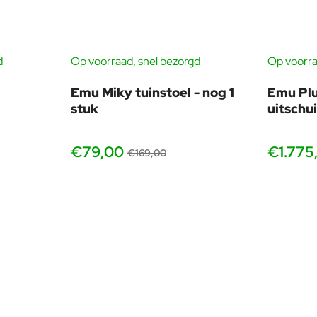
en, waardoor hij perfect geschikt is voor het Nederlandse klima
 een aangenaam zitcomfort, zowel tijdens een uitgebreid diner a
d
Op voorraad, snel bezorgd
Op voorra
-11%
-53%
Emu Miky tuinstoel - nog 1
Emu Plu
stuk
uitschu
l zich uitstekend combineren met diverse Emu tuintafels en andere
€79,00
€1.775
€169,00
dige horecaterrassen.
rtabele zit is de Emu Coupole tuinstoel een stijlvolle keuze voor
schikt over de
grootste Emu voorraad wereldwijd
. Dankzij on