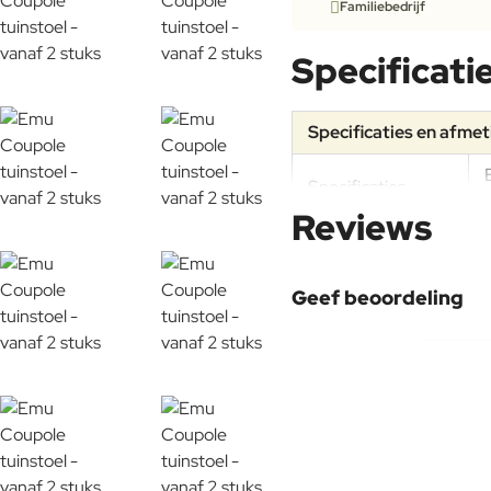
Familiebedrijf
Specificati
Specificaties en afme
Specificaties
Reviews
Materiaal
Geef beoordeling
Frame
Uw naam:
Onderhoudsadvies
Opmerking: