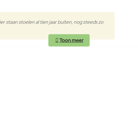
 staan stoelen al tien jaar buiten, nog steeds zo
et architectonische elegantie
, is een subtiele samensmelting van architectuur en comfort. He
euning. Hierdoor oogt de stoel licht en verfijnd, maar tegelijkertij
pole tuinstoel moeiteloos binnen zowel moderne tuinen als meer kl
gebruik
afgewerkt met de gepatenteerde
EMU-coating
(kataforese + poe