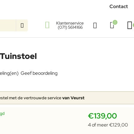
Contact
0
Klantenservice
(071) 5614166
Tuinstoel
eling(en)
Geef beoordeling
stel met de vertrouwde service
van Veurst
rgd
€139,00
4 of meer €129,00