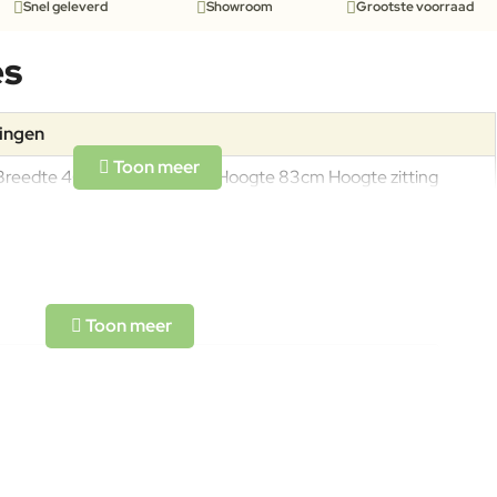
Snel geleverd
Showroom
Grootste voorraad
es
tingen
Breedte 46cm Diepte 53cm Hoogte 83cm Hoogte zitting
45cm Gewicht 4,7kg Draagkracht 200kg
Het frame van de tuinstoel is een legering van ijzer en koolstof.
De tuinstoel heeft een poedercoating (EMU Coat) om met het
product een exclusief karakter te geven en vertraagt het
anticorrosieproces en bidet weerstand tegen weersinvloeden.
Om het product lang in goede staat te behouden, adviseren wij
het tijdens de winter op een afgesloten droge plaats te bewaren
zodat condensvorming wordt vermeden.Indien de producten