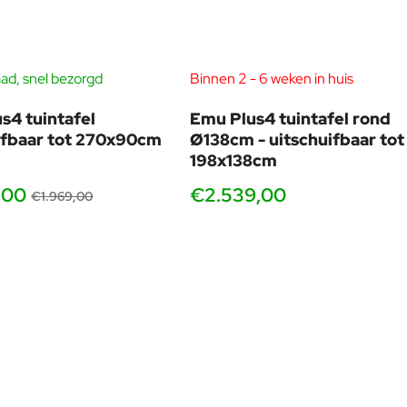
at én intensief gebruik in de horeca.
ls bij een ontspannen koffiemoment op het terras.
ad, snel bezorgd
Binnen 2 - 6 weken in huis
-10%
s4 tuintafel
Emu Plus4 tuintafel rond
ifbaar tot 270x90cm
Ø138cm - uitschuifbaar tot
198x138cm
 collecties. Hierdoor is hij inzetbaar in uiteenlopende stijlen:
,00
€2.539,00
€1.969,00
 iedereen die Italiaans design en kwaliteit wil combineren in de
ze directe samenwerking met Italië en meer dan 65 jaar