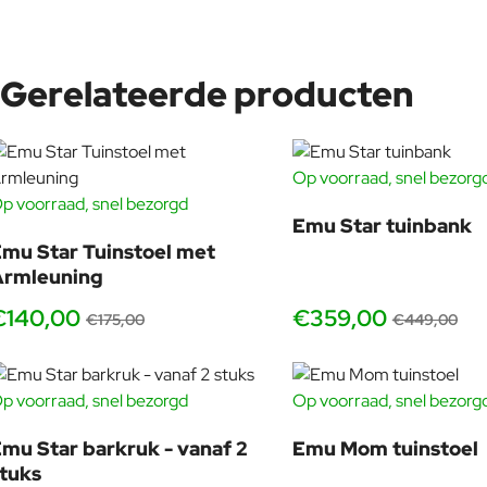
Wist u dat de Emu Star stoel sinds kort ook geheel uit aluminium 
Gerelateerde producten
Waarom de Emu Star tuinstoel zo goed scoort
Op voorraad, snel bezorg
De
Emu Star tuinstoel zonder armleuningen
is een van de 
p voorraad, snel bezorgd
-20%
comfortabel, licht van uitstraling, sterk genoeg voor jarenl
Emu Star tuinbank
geliefd bij
horeca terrassen
, strandtenten en projectinrichtin
mu Star Tuinstoel met
Star past bovendien bij bijna alles. Aan een houten tafel oogt
Armleuning
rustige set maken of juist een mix die jouw terras karakter gee
€140,00
€359,00
€175,00
€449,00
vanaf 2 stuks
p voorraad, snel bezorgd
Op voorraad, snel bezorg
Star zonder armleuningen: wanneer kies je deze
mu Star barkruk - vanaf 2
De versie zonder armleuningen is ideaal wanneer je zoveel
Emu Mom tuinstoel
tuks
mogelijk stoelen aan tafel wilt plaatsen en het geheel luchtig wilt