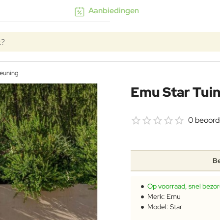
Aanbiedingen
k?
leuning
Emu Star Tui
0 beoord
Be
Op voorraad, snel bezo
Merk:
Emu
Model:
Star