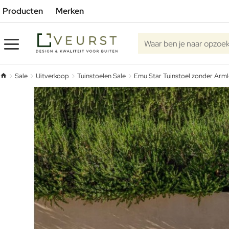
Producten
Merken
Waar ben je naar opzoe
Sale
Uitverkoop
Tuinstoelen Sale
Emu Star Tuinstoel zonder Arm
home