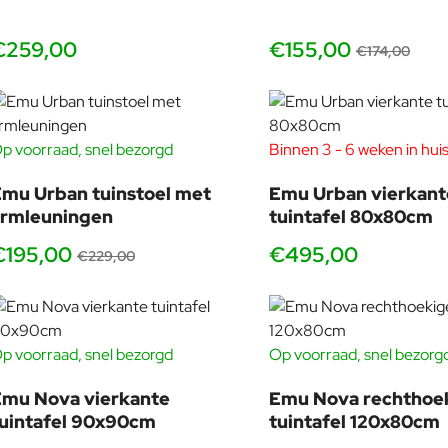
houden. Ook bij kleinere terrassen en balkons werkt dit model
vaak het best, omdat hij visueel minder ruimte inneemt en
€259,00
€155,00
€174,00
makkelijk aanschuift.
Meer stoelen rond dezelfde tafel
Strakke, open uitstraling
Makkelijk aanschuiven, ook bij compacte opstellingen
p voorraad, snel bezorgd
Binnen 3 - 6 weken in hui
-15%
Perfect als je vaak stoelen stapelt of verplaatst
mu Urban tuinstoel met
Emu Urban vierkant
armleuningen
tuintafel 80x80cm
€195,00
€495,00
€229,00
Onderhoud, levensduur en waarom Star zo lang mooi
De Star stoelen staan bekend om hun lange levensduur. Dat zi
p voorraad, snel bezorgd
Op voorraad, snel bezorg
als laatste in de gewenste kleur gepoedercoat. Het resultaat i
mu Nova vierkante
Emu Nova rechthoe
Onderhoud is eenvoudig: afnemen met water en een mild schoo
uintafel 90x90cm
tuintafel 120x80cm
beschermen met vaseline-olie of autowas, zodat de afwerking e