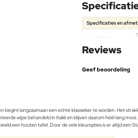
Specificati
Specificaties en afme
Specificaties
Reviews
Materiaal
Geef beoordeling
Frame
Uw naam:
Opmerking:
en begint langzaamaan een echte klassieker te worden. Het strakk
Buitenkussen
eerde wijze behandeld in Italië en blijven daarom héél lang mooi. W
d een houten tafel. Door de vele kleuropties is er altijd een Star 
Note:
HTM
Onderhoudsadvies