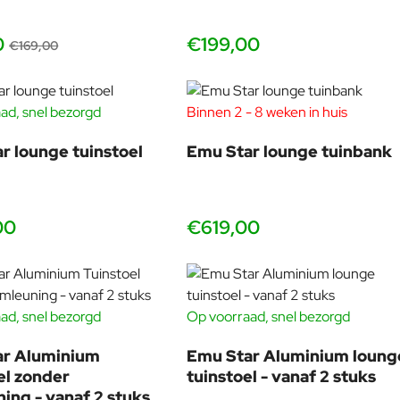
verplaatst. De stalen Star voelt juist net wat “massiever” en staat
super stabiel op het terras. Beide zijn gemaakt voor buiten.
0
€199,00
€169,00
Star aluminium zonder arm
Star aluminium met arm
ad, snel bezorgd
Binnen 2 - 8 weken in huis
r lounge tuinstoel
Emu Star lounge tuinbank
00
€619,00
 wordt thermisch verzinkt, daarna in een grondlaag gecoat en
ad, snel bezorgd
Op voorraad, snel bezorgd
nog steeds strak uitziet.
tuks
vanaf 2 stuks
ar Aluminium
Emu Star Aluminium loung
dviseren we iets vaker te reinigen en het oppervlak te
el zonder
tuinstoel - vanaf 2 stuks
ing - vanaf 2 stuks