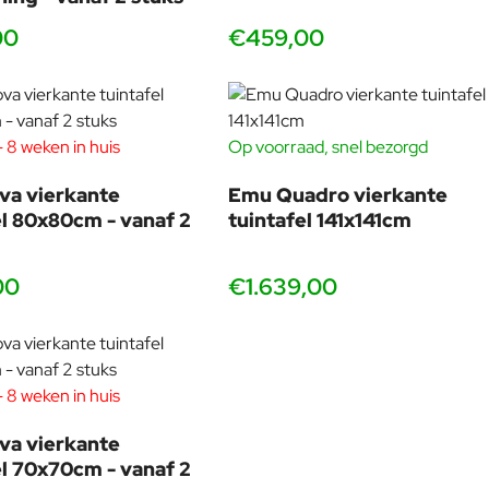
00
€459,00
 8 weken in huis
Op voorraad, snel bezorgd
tuks
or je makkelijk een terras in één stijl kunt inrichten of juist
va vierkante
Emu Quadro vierkante
lijks worden verplaatst en gestapeld.
el 80x80cm - vanaf 2
tuintafel 141x141cm
anken
en de
Star lounge sofa
.
00
€1.639,00
 8 weken in huis
tuks
leuren in het echt bekijken en combineren. We adviseren je
va vierkante
el 70x70cm - vanaf 2