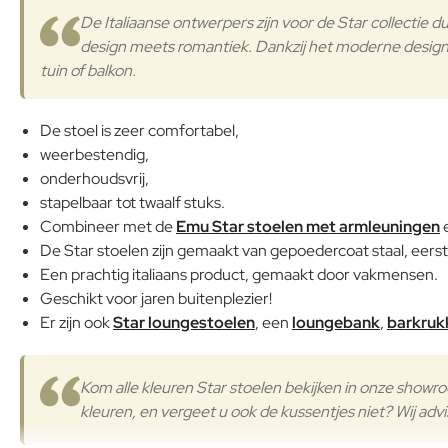
De Italiaanse ontwerpers zijn voor de Star collectie du
design meets romantiek. Dankzij het moderne design is
tuin of balkon.
De stoel is zeer comfortabel,
weerbestendig,
onderhoudsvrij,
stapelbaar tot twaalf stuks.
Combineer met de
Emu Star stoelen met armleuningen
e
De Star stoelen zijn gemaakt van gepoedercoat staal, eerst
Een prachtig italiaans product, gemaakt door vakmensen.
Geschikt voor jaren buitenplezier!
Er zijn ook
Star loungestoelen
, een
loungebank
,
barkruk
Kom alle kleuren Star stoelen bekijken in onze show
kleuren, en vergeet u ook de kussentjes niet? Wij adv