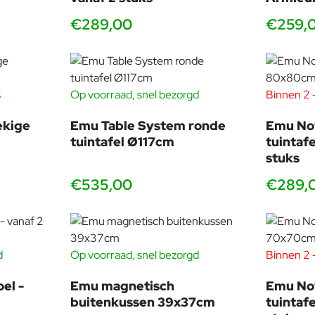
€289,00
€259,
s
Op voorraad, snel bezorgd
Binnen 2 -
vanaf 2 s
fortabel, stapelbaar tot 12 stuks en leverbaar in veel kleuren, waardo
ekige
Emu Table System ronde
Emu No
 Star geschikt voor intensief gebruik, ook wanneer stoelen dage
tuintafel Ø117cm
tuintaf
lounge binnen dezelfde collectie via de
Star barkrukken
,
Star b
stuks
€535,00
€289,
d
Op voorraad, snel bezorgd
Binnen 2 -
vanaf 2 s
nis en voorraad. In onze showroom in
Voorschoten
kun je de Star k
el -
Emu magnetisch
Emu No
fels. Bovendien leveren we vaak snel uit voorraad.
buitenkussen 39x37cm
tuintaf