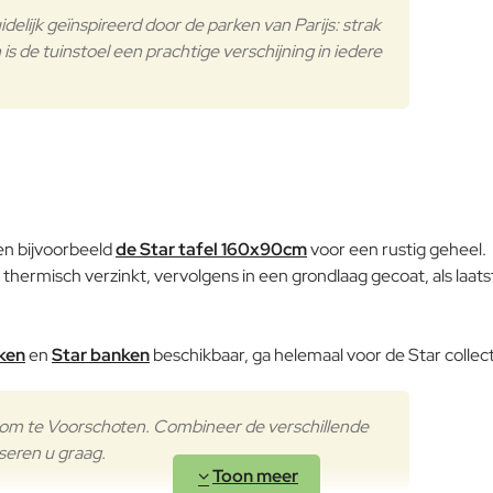
Waardering:
idelijk geïnspireerd door de parken van Parijs: strak
Slecht
Waardering:
 de tuinstoel een prachtige verschijning in iedere
Verder
Gepoedercoat
staal
n bijvoorbeeld
de Star tafel 160x90cm
voor een rustig geheel.
 thermisch verzinkt, vervolgens in een grondlaag gecoat, als laa
ken
en
Star banken
beschikbaar, ga helemaal voor de Star collect
room te Voorschoten. Combineer de verschillende
Buitenkussens
iseren u graag.