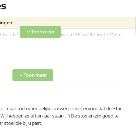
es
tingen
Breedte 54cm Diepte 61cm Hoogte 81cm Zithoogte 45cm
Gewicht 7kg
Het frame van de tuinstel is een legering van ijzer en koolstof.
De tuinstoel heeft een poedercoating (EMU Coat) om met het
product een exclusief karakter te geven en vertraagt het
anticorrosieproces en bidet weerstand tegen weersinvloeden.
Acryl is een synthetische vezel die voor 85% uit acrylnitril
bestaat. De acrylvezel is een weelderige stof, het voelt aan als
e, maar toch vriendelijke ontwerp zorgt ervoor dat de Star
wol maar dan tegen weersinvloeden bestand. Acryl is uv-
ij hebben ze al tien jaar staan ;-) De stoelen zijn goed te
bestendig, vlekt niet en droogt snel waardoor het niet gaat
stoel die bij u past.
rotten als het met water in contact is gekomen.
L-code wordt niet vertaald!