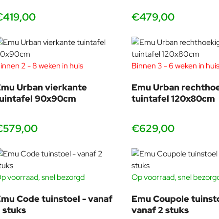
€419,00
€479,00
Star stoelen voor horeca en projecten
innen 2 - 8 weken in huis
Binnen 3 - 6 weken in hui
Star is niet voor niets zo populair in de horeca. De stoel is com
mu Urban vierkante
Emu Urban rechtho
met kleuraccenten kunt werken. Door de robuuste afwerking is
uintafel 90x90cm
tuintafel 120x80cm
Wil je een complete opstelling? Combineer dining met bar en 
€579,00
€629,00
p voorraad, snel bezorgd
Op voorraad, snel bezorg
Waarom Emu Star bestellen bij Veurst
-18%
vanaf 2 stuks
vanaf 2 stuks
Bij Veurst vind je niet alleen veel Emu, maar vooral veel ken
mu Code tuinstoel - vanaf
Emu Coupole tuinsto
graag over kleurmixen, opstellingen en de beste match met ta
 stuks
vanaf 2 stuks