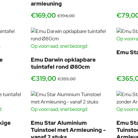
armleuning
Star tuintafel 160x90
. Ook de lounge-items maken Star tot
een complete collectie voor dining én relax.
€169,00
€79,0
€194,00
Emu Star tuintafel 160x90
Emu Star stoel met armleuningen
Emu Star barkruk
Op voorra
Emu Star tuinbanken
s
Op voorraad, snel bezorgd
-11%
Emu Sta
Wil je de Star sfeer ook in lounge doortrekken? Combineer met
e
Emu Darwin opklapbare
de
Star loungestoel
en de
Star lounge sofa
.
tuintafel rond Ø80cm
€319,00
€365,
€359,00
 blijft
t in de combinatie van de constructie én de afwerking: het staal
d
Op voorraad, snel bezorgd
Op voorra
s een stoel die tegen een stootje kan en er na jaren buitengebruik 
vanaf 2 stuks
vanaf 2 s
kige
Emu Star Aluminium
Emu St
nmaakmiddel is meestal genoeg. Voor plekken dicht bij de kust a
Tuinstoel met Armleuning -
Tuinsto
xtra lang mooi blijft.
vanaf 2 stuks
Armleun