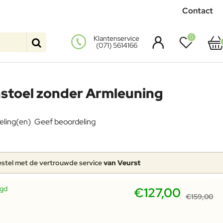
Contact
0
Klantenservice
(071) 5614166
nstoel zonder Armleuning
eling(en)
Geef beoordeling
stel met de vertrouwde service
van Veurst
rgd
€127,00
€159,00