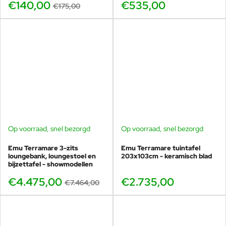
€140,00
€535,00
€175,00
Op voorraad, snel bezorgd
Op voorraad, snel bezorgd
BUNDELKORTING
SHOWMODEL
Emu Terramare 3-zits
Emu Terramare tuintafel
-40%
loungebank, loungestoel en
203x103cm - keramisch blad
bijzettafel - showmodellen
€4.475,00
€2.735,00
€7.464,00