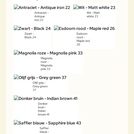
Antraciet -
Wit - Matt
Antique
white 23
iron 22
Zwart -
Esdoorn
Black 24
rood -
Maple red
26
Magnolia
roze -
Magnolia
pink 33
Olijf grijs -
Grey green
37
Donker
bruin -
Indian
brown 41
Saffier
blauw -