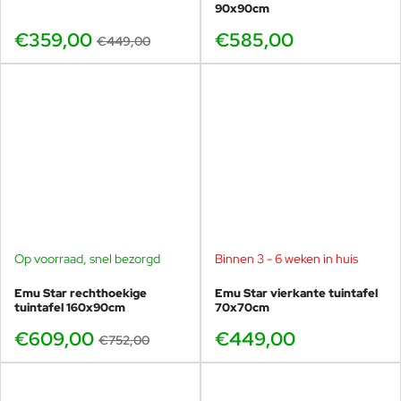
90x90cm
€359,00
€585,00
€449,00
Star aluminium is de slimme keuze als je
houdt van strak Italiaans design, maar je
stoelen ook makkelijk wilt verplaatsen en
flexibel wilt inzetten.
Lichtgewicht aluminium, makkelijk te verplaatsen
en praktisch in gebruik
Strakke Star uitstraling, maar extra geschikt voor
intensief gebruik
Ideaal zonder armleuningen als je meer stoelen aan
Op voorraad, snel bezorgd
Binnen 3 - 6 weken in huis
-19%
tafel wilt plaatsen
Emu Star rechthoekige
Emu Star vierkante tuintafel
Weerbestendig en onderhoudsarm, ontworpen
tuintafel 160x90cm
70x70cm
voor buitengebruik
Perfect voor tuin, balkon en horeca terrassen
€609,00
€449,00
€752,00
Gemaakt in Italië, originele Emu kwaliteit