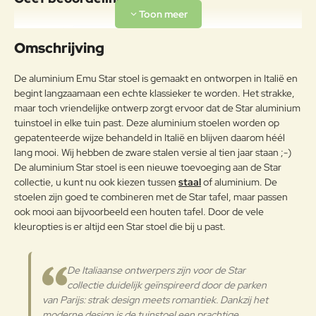
Het beste aluminium is gebruikt
Aluminium
voor de Star serie van Emu.
Uw naam:
Omschrijving
Acryl is een synthetische vezel die
voor 85% uit acrylnitril bestaat. De
Opmerkin
De aluminium Emu Star stoel is gemaakt en ontworpen in Italië en
acrylvezel is een weelderige stof,
g:
het voelt aan als wol maar dan
begint langzaamaan een echte klassieker te worden. Het strakke,
Buitenkussen
tegen weersinvloeden bestand.
maar toch vriendelijke ontwerp zorgt ervoor dat de Star aluminium
Acryl is uv-bestendig, vlekt niet en
tuinstoel in elke tuin past. Deze aluminium stoelen worden op
droogt snel waardoor het niet gaat
gepatenteerde wijze behandeld in Italië en blijven daarom héél
rotten als het met water in contact
lang mooi. Wij hebben de zware stalen versie al tien jaar staan ;-)
Note:
HTML-code wordt niet vertaald!
is gekomen.
De aluminium Star stoel is een nieuwe toevoeging aan de Star
Waarderin
Slecht
Goed
collectie, u kunt nu ook kiezen tussen
staal
of aluminium. De
Waardering:
g:
Onderhoudsadvies
stoelen zijn goed te combineren met de Star tafel, maar passen
ook mooi aan bijvoorbeeld een houten tafel. Door de vele
Om het product lang in goede
Verder
kleuropties is er altijd een Star stoel die bij u past.
staat te behouden, adviseren wij
het tijdens de winter op een
afgesloten droge plaats te
De Italiaanse ontwerpers zijn voor de Star
bewaren zodat condensvorming
collectie duidelijk geïnspireerd door de parken
wordt vermeden.Indien de
van Parijs: strak design meets romantiek. Dankzij het
producten dicht bij de zee worden
opgeslagen, is het raadzaam voor
moderne design is de tuinstoel een prachtige