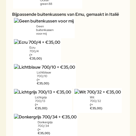
Ocean
green 88
Bijpassende buitenkussens van Emu, gemaakt in Italië
Geen
buitenkussen
voor mij
Ecru
700/4
(+
€35,00)
Lichtblauw
700/10
(+
€35,00)
Lichtgrijs
Wit
700/13
700/32
(+
(+
€35,00)
€35,00)
Donkergrijs
700/34
(+
€35,00)