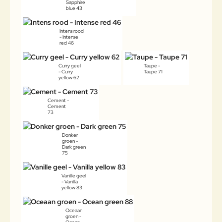
Sapphire
blue 43
Intens rood
- Intense
red 46
Curry geel
Taupe -
- Curry
Taupe 71
yellow 62
Cement -
Cement
73
Donker
groen -
Dark green
75
Vanille geel
- Vanilla
yellow 83
Oceaan
groen -