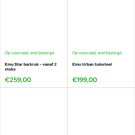
Perfect bij Star tafels
Voor een rustige, premium set combineer je deze stoel
met de Star tafels. De lijnen sluiten perfect op elkaar aan
en je kunt het geheel rustig houden in één kleur of juist
mixen.
Op voorraad, snel bezorgd
Op voorraad, snel bezorgd
Emu Star tuintafel 70x70
Emu Star barkruk - vanaf 2
Emu Urban tuinstoel
Emu Star tuintafel 90x90
stuks
Emu Star tuintafel 160x90
€259,00
€199,00
Ook top bij Darwin en Nova
Star aluminium combineert verrassend mooi met andere
Emu tafellijnen. Vooral Darwin en Nova zijn favorieten,
omdat ze dezelfde Italiaanse nuchterheid hebben: strak,
sterk en gemaakt om buiten te leven.
Emu Darwin tuintafel 70x70
Emu Darwin tuintafel 80x80