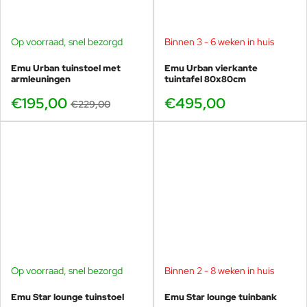
Emu Nova tuintafel 70x70
Emu Nova tuintafel 80x80
Emu Nova tuintafel 120x80
Op voorraad, snel bezorgd
Binnen 3 - 6 weken in huis
-15%
Combineert perfect met
Emu Urban tuinstoel met
Emu Urban vierkante
armleuningen
tuintafel 80x80cm
Maak de set compleet met andere Star items. Mixen mag,
Star blijft altijd één geheel door het tijdloze ontwerp.
€195,00
€495,00
€229,00
Star aluminium stoel met armleuningen
Star stalen stoel zonder armleuningen
Star stalen stoel met armleuningen
Emu Star tuinbank
Emu Star barkruk
Staal of aluminium, wat past beter bij jou
Op voorraad, snel bezorgd
Binnen 2 - 8 weken in huis
Twijfel je tussen de stalen Star en Star aluminium?
Aluminium is extra handig als je stoelen vaak verplaatst of
Emu Star lounge tuinstoel
Emu Star lounge tuinbank