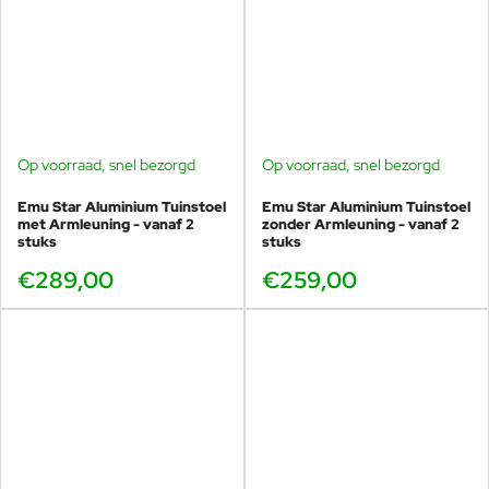
showroom in
Voorschoten
kun je Star opstellingen
bekijken en direct zien welke kleur en welk materiaal het
beste past bij jouw buitenruimte.
Veel Star voorraad en vaak snelle levering
Showroom Voorschoten, kleuren vergelijken en
proefzitten
Op voorraad, snel bezorgd
Op voorraad, snel bezorgd
Advies voor particulier gebruik én horeca/projecten
Originele Emu kwaliteit met betrouwbare service
Emu Star Aluminium Tuinstoel
Emu Star Aluminium Tuinstoel
met Armleuning - vanaf 2
zonder Armleuning - vanaf 2
stuks
stuks
€289,00
€259,00