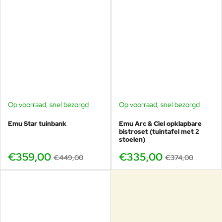
Op voorraad, snel bezorgd
Op voorraad, snel bezorgd
BUNDELKORTING
-20%
-10%
Emu Star tuinbank
Emu Arc & Ciel opklapbare
bistroset (tuintafel met 2
stoelen)
€359,00
€335,00
€449,00
€374,00