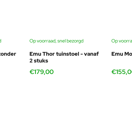
Vaak de snelste levering
Door onze enorme voorraad kunnen we in het seizoen
vaak sneller leveren dan andere aanbieders, ideaal als u snel
wilt genieten.
d
Op voorraad, snel bezorgd
Op voorra
-20%
zonder
Emu Thor tuinstoel - vanaf
Emu Mo
, 4 tot 6 personen, slim in te delen
2 stuks
€179,00
€155,
Voor horeca, terras, project
e schuiven.
Logische modulemaat, efficiënt 
Meer serveerruimte dan 80x80
e capaciteit.
Altijd stabiel, essentieel voo
vanaf 2 stuks
 zo populair is in de horeca