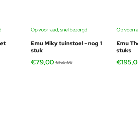
ssen en bestrating. Nova is juist ontwikkeld om dit probleem te min
ergronden, hierdoor staat de tafel betrouwbaar en voelt hij profe
d
Op voorraad, snel bezorgd
Op voorra
-53%
Waarom dit belangrijk is
en.
Meer tevreden gasten, bete
et
Emu Miky tuinstoel - nog 1
Emu Tho
stuk
stuks
Professionele uitstraling, ze
Goed schaalbaar, ook bij mee
€79,00
€195,
€169,00
bij u past
vanaf 2 s
ke EMU stoel. Hieronder een paar bewezen sets, met directe links.
Comfort, armleuningen, lange avonden
Emu Darwin met armleuningen
, comfortabel, stevig,