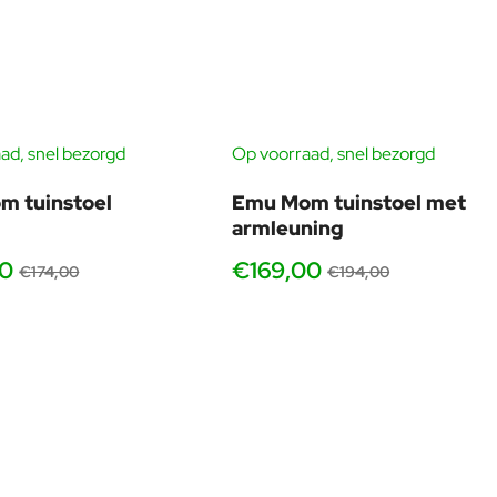
Particulier, horeca, project
Van één set tot grote aantallen, wij adviseren over
opstelling, aantallen, kleuren, logistiek en praktische keuzes
voor dagelijks gebruik.
ad, snel bezorgd
Op voorraad, snel bezorgd
-11%
-13
m tuinstoel
Emu Mom tuinstoel met
armleuning
00
€169,00
€174,00
€194,00
in rijen, langs gevels, of in zones.
, zonder de footprint van grote tafels.
r gastbeleving en service tempo.