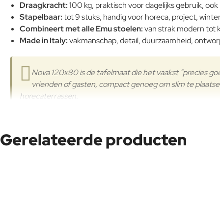
Draagkracht:
100 kg, praktisch voor dagelijks gebruik, ook
Stapelbaar:
tot 9 stuks, handig voor horeca, project, winte
Combineert met alle Emu stoelen:
van strak modern tot k
Made in Italy:
vakmanschap, detail, duurzaamheid, ontworpe
Nova 120x80 is de tafelmaat die het vaakst “precies go
vrienden of gasten, compact genoeg om slim te plaatsen,
horecaterrassen.
Kom de kleuren uit de Nova collectie bekijken in onze showroom i
Gerelateerde producten
steeds prachtig zijn, dat zegt alles over de kwaliteit van EMU. Veu
particulieren als horeca en projecten.
Waarom Emu Nova 120x80 bestellen bij 