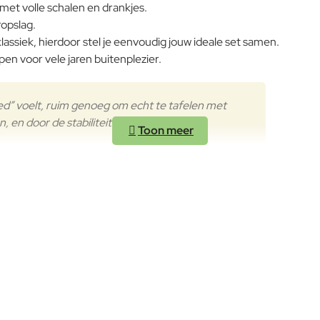
 met volle schalen en drankjes.
ropslag.
lassiek, hierdoor stel je eenvoudig jouw ideale set samen.
n voor vele jaren buitenplezier.
ed” voelt, ruim genoeg om echt te tafelen met
 en door de stabiliteit een favoriet op
n Voorschoten. U kunt daar ook EMU stoelen en tafels zien die al
rst is wereldwijd de
grootste EMU dealer
, wij hebben veel op v
Veurst?