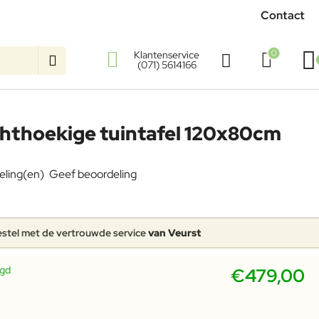
Contact
0
Klantenservice
(071) 5614166
hthoekige tuintafel 120x80cm
eling(en)
Geef beoordeling
stel met de vertrouwde service
van Veurst
rgd
€479,00