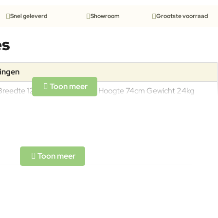
Snel geleverd
Showroom
Grootste voorraad
es
tingen
Breedte 120cm Diepte 80cm Hoogte 74cm Gewicht 24kg
Draagkracht 100kg Stapelbaar tot 9 stuks
Gepoedercoat staal: legering van ijzer en koolstof, met een
koolstofpercentage kleiner dan 2%, behandeld om met het
exclusieve anticorrosieproces emu-coat aan
weersomstandigheden te weerstaan.
Om het product lange tijd in uitstekende staat te houden,