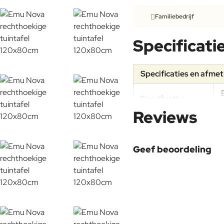
Familiebedrijf
Specificati
Specificaties en afme
Specificaties
Reviews
Materiaal
Geef beoordeling
Frame
Uw naam:
Onderhoudsadvies
Opmerking: