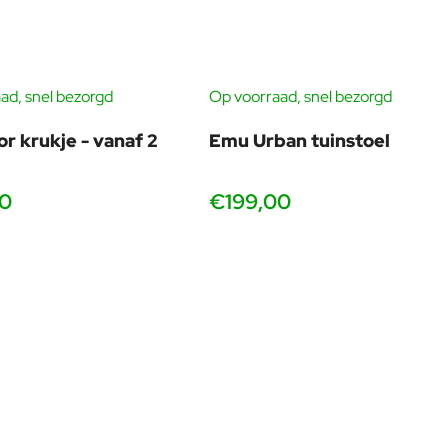
imaliseren. Door een speciale techniek in het tafelblad
ssioneel aan, ook op een druk horecaterras.
ad, snel bezorgd
Op voorraad, snel bezorgd
re beleving, minder klachten.
r krukje - vanaf 2
Emu Urban tuinstoel
ker bij designterrassen.
rdere tafels in één opstelling.
00
€199,00
tuks
Designstatement, karakter
Emu Rio R50
, iconisch design, heel stijlvol bij Nova.