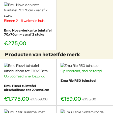
Snelle keuzehulp: wilt u de meest compacte oplossing? Kies
70x70. Wilt u net wat ruimer tafelen? 80x80. Wilt u één tafel
Binnen 2 - 8 weken in huis
per stuk bestellen? Dan is 90x90 vaak de beste route.
Emu Nova vierkante tuintafel
70x70cm - vanaf 2 stuks
€275,00
Onderhoudstips voor jarenlang
plezier
Producten van hetzelfde merk
Dagelijks onderhoud
Op voorraad, snel bezorgd
-18%
Op voorraad, snel bezorgd
-10%
Reinig met water en mild sop.
Emu Rio R50 tuinstoel
Gebruik een zachte doek (geen schurende
Emu Plus4 tuintafel
middelen).
uitschuifbaar tot 270x90cm
€1.775,00
€159,00
€1.969,00
€195,00
Winter / opslag
Bij voorkeur droog opslaan of goed afdekken bij