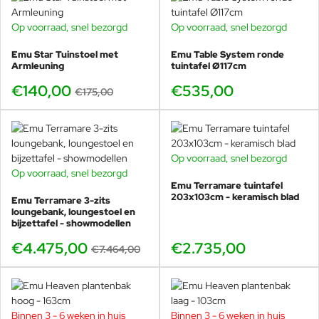
lange stilstand.
Voor horeca: slim om per seizoen te rouleren en alles
Op voorraad, snel bezorgd
Op voorraad, snel bezorgd
-20%
fris te houden.
Emu Star Tuinstoel met
Emu Table System ronde
Armleuning
tuintafel Ø117cm
€140,00
€535,00
€175,00
Direct bestellen of eerst in het
echt zien?
Op voorraad, snel bezorgd
Wilt u de kleur zeker weten, stoelen ernaast proberen en
Op voorraad, snel bezorgd
BUNDELKORTING
meteen de juiste maat kiezen? Kom langs in onze showroom
Emu Terramare tuintafel
SHOWMODEL
in Voorschoten. Wij hebben Nova vaak opgesteld en helpen
203x103cm - keramisch blad
Emu Terramare 3-zits
u direct met een set die klopt.
-40%
loungebank, loungestoel en
bijzettafel - showmodellen
Bestelbaar vanaf 2 stuks (zelfde kleur)
. Snel één tafel
€4.475,00
€2.735,00
€7.464,00
nodig? Kies dan de
Nova 90x90
. Veurst levert vaak het
snelst door onze grote EMU voorraad.
Binnen 3 - 6 weken in huis
Binnen 3 - 6 weken in huis