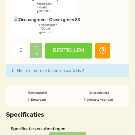
Vanillegeel
- Vanilla
yellow 83
Oceaangroen
- Ocean
green 88
BESTELLEN
Het minimum te bestellen aantal is 2
Familiebedrijf
Snel geleverd
Showroom
Grootste voorraad
Specificaties
Specificaties en afmetingen