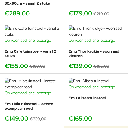
80x80cm - vanaf 2 stuks
Nova maat kiezen: 70x70 vs 80x80
€289,00
€179,00
€219,00
vs 90x90 vs 120x80
Vierkante tafels
Op voorraad, snel bezorgd
Op voorraad, snel bezorgd
-18%
-29%
70x70
– ultracompact bistroformaat (deze pagina):
Emu Café tuinstoel - vanaf 2
Emu Thor krukje - voorraad
bekijk 70x70
stuks
kleuren
80x80
– de allrounder voor 2–4 personen:
bekijk
80x80
€155,00
€139,00
€189,00
€195,00
90x90
– extra ruim voor 4 personen (ook per stuk te
bestellen):
bekijk 90x90
Op voorraad, snel bezorgd
Rechthoekig & bartafels
Op voorraad, snel bezorgd
-56%
Emu Alisea tuinstoel
120x80
– ideaal voor 4–6 personen:
bekijk 120x80
Emu Mia tuinstoel - laatste
exemplaar rood
Nova bartafels
– horeca/statafels (105 cm hoog):
bekijk bartafels
€149,00
€165,00
€339,00
90x90 bartafel
:
bekijk 90x90 hoog
120x80 bartafel
:
bekijk 120x80 hoog