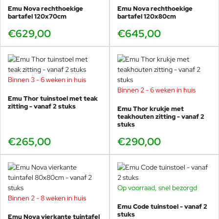
Emu Nova rechthoekige
Emu Nova rechthoekige
bartafel 120x70cm
bartafel 120x80cm
Welke EMU stoelen passen mooi bij
€629,00
€645,00
Nova 70x70?
Bij 70x70 werkt een stoel met een “luchtig” silhouet vaak
het mooist. Een paar bewezen combinaties:
Binnen 3 - 6 weken in huis
Emu Mom zonder armleuningen
– strak en ideaal om
Binnen 2 - 6 weken in huis
compact te plaatsen.
Emu Thor tuinstoel met teak
Emu Alisea
– elegant en licht; perfect voor balkon en
zitting - vanaf 2 stuks
Emu Thor krukje met
kleine terrassen.
teakhouten zitting - vanaf 2
Emu Darwin met armleuningen
– stevig en comfortabel
stuks
(ook horeca).
€265,00
€290,00
Emu Code tuinstoel
– modern, comfortabel en
combineert mooi met strakke tafels.
Twijfelt u tussen een rustige set of juist een speelse
kleurenmix? In de showroom laten we graag zien wat het
Op voorraad, snel bezorgd
-18%
beste werkt bij 70x70.
Binnen 2 - 8 weken in huis
Emu Code tuinstoel - vanaf 2
stuks
Emu Nova vierkante tuintafel