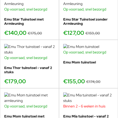
Made in Italy:
Italiaans design en afwerking met focus op
Op voorraad, snel bezorgd
Op voorraad, snel bezorgd
levensduur.
-20%
-20%
Bestellen:
deze tafel is te bestellen
vanaf 2 stuks in
Emu Star Tuinstoel met
Emu Star Tuinstoel zonder
dezelfde kleur
.
Armleuning
Armleuning
€140,00
€127,00
€175,00
€159,00
Let op: de Nova 70x70 is bestelbaar vanaf
2
stuks (zelfde kleur)
. Wilt u slechts
1 tafel
bestellen? Kies dan de
Nova 90x90
(die is wél per
Op voorraad, snel bezorgd
-11%
stuk te bestellen).
Op voorraad, snel bezorgd
Emu Mom tuinstoel
Emu Thor tuinstoel - vanaf 2
Komt u graag even kijken welke kleur het mooiste is en welke
stuks
stoelen het best passen bij 70x70?
Bezoek onze showroom in
€179,00
€155,00
€174,00
Voorschoten
. We kunnen u direct helpen met kleurkeuze, de
beste stoelen erbij en een logische terrasindeling (ook voor
horeca). En omdat Veurst wereldwijd de grootste EMU dealer is,
leveren we vaak
sneller
dan andere aanbieders.
Op voorraad, snel bezorgd
Binnen 2 - 6 weken in huis
-13%
Emu Mom tuinstoel met
Emu Mia tuinstoel - vanaf 2