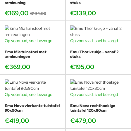
Waarom 70x70 dé “horeca- en
armleuning
stuks
balkonmaat” is
€169,00
€339,00
€194,00
Voor kleine tuinen & balkons
Je houdt loopruimte over.
Op voorraad, snel bezorgd
Op voorraad, snel bezorgd
Je creëert een eetplek zonder dat het massief oogt.
Ideaal in een hoek of langs een gevel.
Emu Mia tuinstoel met
Emu Thor krukje - vanaf 2
armleuningen
stuks
€369,00
€195,00
Voor horeca & projecten
Meer couverts per m² met een nette uitstraling.
Sneller schakelen in opstelling (terrassen veranderen
vaak per seizoen).
Op voorraad, snel bezorgd
Op voorraad, snel bezorgd
Rustig totaalbeeld, zeker als je één kleur aanhoudt.
Emu Nova vierkante tuintafel
Emu Nova rechthoekige
90x90cm
tuintafel 120x80cm
€419,00
€479,00
Waarom Emu Nova bij Veurst