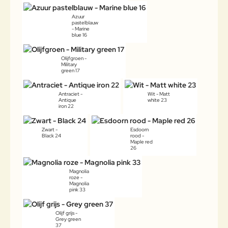
Azuur
pastelblauw
- Marine
blue 16
Olijfgroen -
Military
green 17
Antraciet -
Wit - Matt
Antique
white 23
iron 22
Zwart -
Esdoorn
Black 24
rood -
Maple red
26
Magnolia
roze -
Magnolia
pink 33
Olijf grijs -
Grey green
37