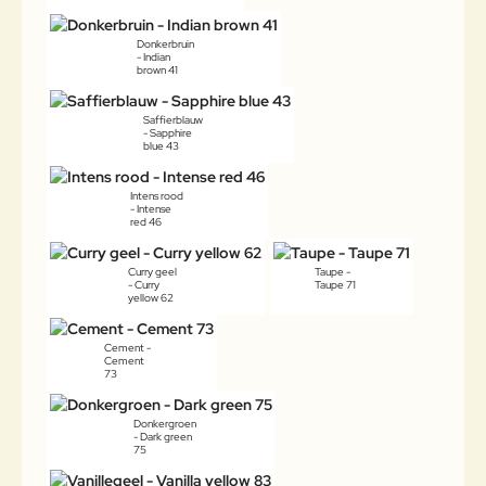
Donkerbruin
- Indian
brown 41
Saffierblauw
- Sapphire
blue 43
Intens rood
- Intense
red 46
Curry geel
Taupe -
- Curry
Taupe 71
yellow 62
Cement -
Cement
73
Donkergroen
- Dark green
75