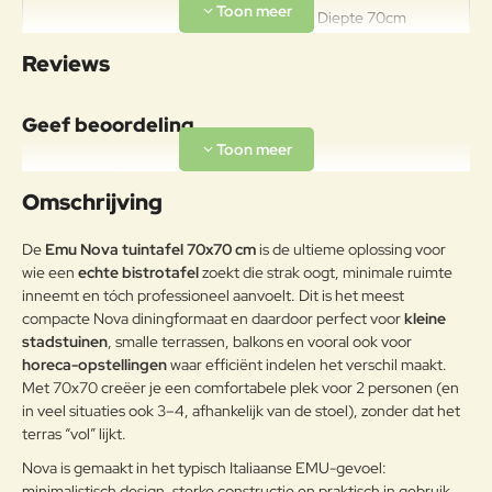
Breedte 70cm Diepte 70cm
Hoogte 74cm Gewicht 12kg
Specificaties
Reviews
Draagkracht 100kg Stapelbaar tot 9
stuks
Geef beoordeling
Materiaal
gepoedercoat staal: legering van
Uw naam:
ijzer en koolstof, met een
Omschrijving
koolstofpercentage kleiner dan 2%,
Frame
behandeld om met het exclusieve
Opmerkin
De
Emu Nova tuintafel 70x70 cm
is de ultieme oplossing voor
anticorrosieproces emu-coat aan
g:
wie een
echte bistrotafel
zoekt die strak oogt, minimale ruimte
weersomstandigheden te
inneemt en tóch professioneel aanvoelt. Dit is het meest
weerstaan.
compacte Nova diningformaat en daardoor perfect voor
kleine
Onderhoudsadvies
stadstuinen
, smalle terrassen, balkons en vooral ook voor
horeca-opstellingen
waar efficiënt indelen het verschil maakt.
Note:
HTML-code wordt niet vertaald!
Om het product lange tijd in
Met 70x70 creëer je een comfortabele plek voor 2 personen (en
Waarderin
uitstekende staat te houden, raden
Slecht
Goed
in veel situaties ook 3–4, afhankelijk van de stoel), zonder dat het
Waardering:
g:
we aan om het correct en
terras “vol” lijkt.
regelmatig te reinigen. Verricht de
reiniging vaker op plaatsen die
Nova is gemaakt in het typisch Italiaanse EMU-gevoel:
Verder
door een grote vochtigheid of een
minimalistisch design, sterke constructie en praktisch in gebruik.