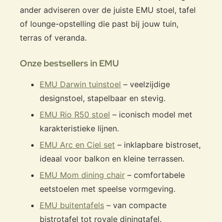
ander adviseren over de juiste EMU stoel, tafel
of lounge-opstelling die past bij jouw tuin,
terras of veranda.
Onze bestsellers in EMU
EMU Darwin tuinstoel
– veelzijdige
designstoel, stapelbaar en stevig.
EMU Rio R50 stoel
– iconisch model met
karakteristieke lijnen.
EMU Arc en Ciel set
– inklapbare bistroset,
ideaal voor balkon en kleine terrassen.
EMU Mom dining chair
– comfortabele
eetstoelen met speelse vormgeving.
EMU buitentafels
– van compacte
bistrotafel tot royale diningtafel.