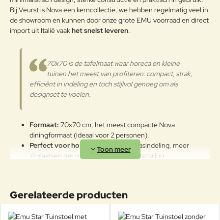
zeeklimaat worden gekenmerkt.
Bij Veurst is Nova een kerncollectie, we hebben regelmatig veel in
Het wordt aanbevolen om de
de showroom en kunnen door onze grote EMU voorraad en direct
oppervlakken met een zachte doek
import uit Italië vaak
het snelst leveren
.
en met water of neutrale
reinigingsmiddelen te reinigen. De
Gepoedercoat staal
langdurige en continue
70x70 is de tafelmaat waar horeca en kleine
blootstelling aan intense uv-
tuinen het meest van profiteren: compact, strak,
straling of aan erg lage
efficiënt in indeling en toch stijlvol genoeg om als
temperaturen kunnen de originele
designset te voelen.
eigenschappen van de mooie
gekleurde polyestercoating
worden aangetast. We raden aan
Formaat:
70x70 cm, het meest compacte Nova
om de producten wanneer ze
diningformaat (ideaal voor 2 personen).
lange tijd niet gebruikt worden of
Perfect voor horeca:
efficiënte terrasindeling, meer
in de winter te reinigen en op een
beschermde plek op te bergen.
zitplaatsen per m² met een rustige uitstraling.
Staal met EMU-coat:
weerbestendige afwerking,
ontworpen voor intensief buitengebruik.
Praktisch & stabiel:
ontwikkeld om stevig te staan, ook op
Gerelateerde producten
terrassen waar de ondergrond niet overal 100% vlak is.
Veel kleuren:
kies één kleur voor rust of werk met
verschillende zones per kleur (horeca-tip).