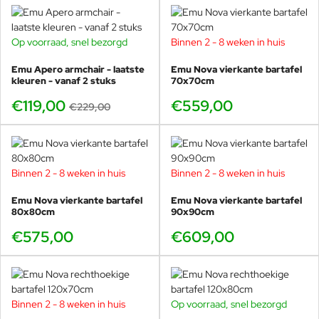
bestellen?
Op voorraad, snel bezorgd
Binnen 2 - 8 weken in huis
-48%
Wereldwijd de grootste EMU dealer
Emu Apero armchair - laatste
Emu Nova vierkante bartafel
Specialist in EMU met veel showroomopstellingen,
kleuren - vanaf 2 stuks
70x70cm
kennis en voorraad.
€119,00
€559,00
€229,00
Vaak de snelste levering
Grote voorraad = snel schakelen, juist als het seizoen
Binnen 2 - 8 weken in huis
Binnen 2 - 8 weken in huis
piekt.
Emu Nova vierkante bartafel
Emu Nova vierkante bartafel
80x80cm
90x90cm
Set-advies (particulier & horeca)
€575,00
€609,00
Wij helpen met stoelkeuze, kleurcombinaties en
indelingsadvies.
Binnen 2 - 8 weken in huis
Op voorraad, snel bezorgd