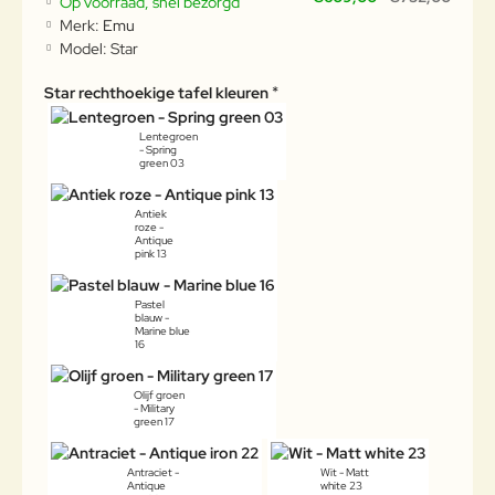
Op voorraad, snel bezorgd
Merk:
Emu
Model:
Star
Star rechthoekige tafel kleuren
Lentegroen
- Spring
green 03
Antiek
roze -
Antique
pink 13
Pastel
blauw -
Marine blue
16
Olijf groen
- Military
green 17
Antraciet -
Wit - Matt
Antique
white 23