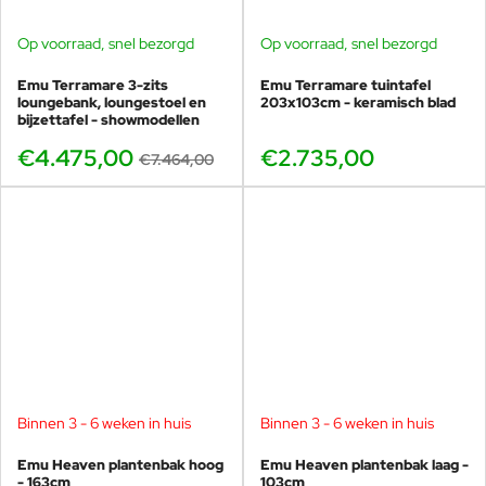
Op voorraad, snel bezorgd
Op voorraad, snel bezorgd
BUNDELKORTING
SHOWMODEL
Emu Terramare 3-zits
Emu Terramare tuintafel
-40%
loungebank, loungestoel en
203x103cm - keramisch blad
bijzettafel - showmodellen
€4.475,00
€2.735,00
€7.464,00
Binnen 3 - 6 weken in huis
Binnen 3 - 6 weken in huis
Emu Heaven plantenbak hoog
Emu Heaven plantenbak laag -
- 163cm
103cm