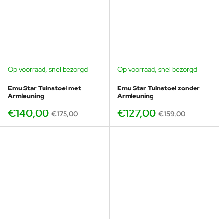
Showroom Voorschoten, kleuren en opstellingen
bekijken
Advies voor tuin, veranda, horeca en projecten
Originele Emu kwaliteit met betrouwbare service
Zo bestel je de Star 160x90 niet alleen als product, maar
als complete, kloppende buitenoplossing.
Op voorraad, snel bezorgd
Op voorraad, snel bezorgd
-20%
-20%
Emu Star Tuinstoel met
Emu Star Tuinstoel zonder
Armleuning
Armleuning
€140,00
€127,00
€175,00
€159,00