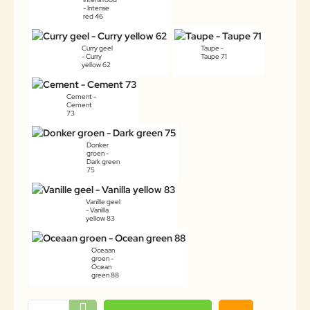
- Intense
red 46
Curry geel
Taupe -
- Curry
Taupe 71
yellow 62
Cement -
Cement
73
Donker
groen -
Dark green
75
Vanille geel
- Vanilla
yellow 83
Oceaan
groen -
Ocean
green 88