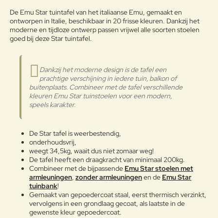
weerstaan.
Opmerkin
De Emu Star tuintafel van het italiaanse Emu, gemaakt en
g:
ontworpen in Italie, beschikbaar in 20 frisse kleuren. Dankzij het
Onderhoudsadvies
moderne en tijdloze ontwerp passen vrijwel alle soorten stoelen
goed bij deze Star tuintafel.
Om het product lang in goede
staat te behouden, adviseren wij
het tijdens de winter op een
Note:
HTML-code wordt niet vertaald!
Dankzij het moderne design is de tafel een
afgesloten droge plaats te
prachtige verschijning in iedere tuin, balkon of
Waarderin
bewaren zodat condensvorming
Slecht
Goed
Waardering:
buitenplaats. Combineer met de tafel verschillende
g:
wordt vermeden. Indien de
kleuren Emu Star tuinstoelen voor een modern,
producten dicht bij de zee worden
speels karakter.
opgeslagen, is het raadzaam voor
Verder
het winterseizoen en op
kwartaalbasis de metalen
De Star tafel is weerbestendig,
Gepoedercoat staal
oppervlakken met een zachte doek
onderhoudsvrij,
te reinigen. Gebruik water of
weegt 34,5kg, waait dus niet zomaar weg!
detergentia en bescherm ze met
De tafel heeft een draagkracht van minimaal 200kg.
vaseline-olie of autowas. Mocht u
Combineer met de bijpassende
Emu Star stoelen met
de tuinmeubelen toch buiten laten
armleuningen
,
zonder armleuningen
en de
Emu Star
tuinbank
!
staan in de winter, behandel ze dan
Gemaakt van gepoedercoat staal, eerst thermisch verzinkt,
op regelmatige basis met vaseline
vervolgens in een grondlaag gecoat, als laatste in de
of autowas, ook is het belangrijk
gewenste kleur gepoedercoat.
regelmatig het fijnstof af te nemen