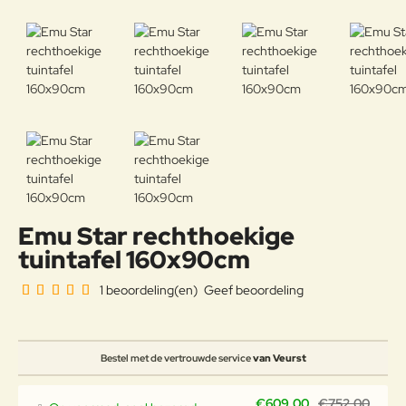
Emu Star rechthoekige
tuintafel 160x90cm
1 beoordeling(en)
Geef beoordeling
Bestel met de vertrouwde service
van Veurst
€609,00
€752,00