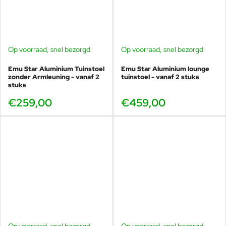
Praktische tip: zet een
90x90
naast de
160x90
wanneer
je soms met grotere groepen eet. Dan maak je eenvoudig
een langere tafelopstelling zonder dat je altijd een extra
grote tafel hoeft te plaatsen.
Op voorraad, snel bezorgd
Op voorraad, snel bezorgd
Emu Star Aluminium Tuinstoel
Emu Star Aluminium lounge
zonder Armleuning - vanaf 2
tuinstoel - vanaf 2 stuks
stuks
Onderhoud en levensduur
€259,00
€459,00
Star is gemaakt om buiten te leven. Afnemen met water
en een mild schoonmaakmiddel is meestal voldoende. In
de winter adviseren wij om de tafel bij voorkeur droog op
te bergen om condensvorming te vermijden. Dicht bij zee
helpt extra regelmatige reiniging en bescherming met
vaseline-olie of autowas om de afwerking nóg langer mooi
te houden.
Voor tuin én horeca
De Star 160x90 is een favoriet voor horeca terrassen en
projecten: stabiel door het gewicht, sterk door de