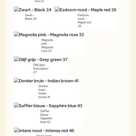
iron 22
Zwart -
Esdoorn
Black 24
rood -
Maple red
26
Magnolia
pink -
Magnolia
roze 33
Olijf grijs -
Grey green
37
Donker
bruin -
Indian
brown 41
Saffier
blauw -
Sapphire
blue 43
Intens rood