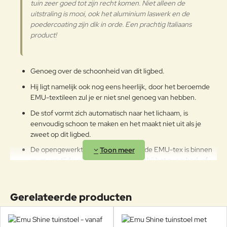
tuin zeer goed tot zijn recht komen. Niet alleen de
traditioneel voor buitenmeubilair
uitstraling is mooi, ook het aluminium laswerk en de
gebruikt wordt. Teak is hardhout
poedercoating zijn dik in orde. Een prachtig Italiaans
dat een hoog gehalte aan olie
bevat en dat geschikt is voor het
product!
gebruik buiten zonder dat het
gelakt moet worden. Als het
oppervlak geen beschermende
Teak
Genoeg over de schoonheid van dit ligbed.
handeling ondergaat, ontstaat een
zilvergrijs laagje. Deze natuurlijke
Hij ligt namelijk ook nog eens heerlijk, door het beroemde
bescherming van de binnenkant
EMU-textileen zul je er niet snel genoeg van hebben.
van het hout is een van de
De stof vormt zich automatisch naar het lichaam, is
essentiële elementen die de
eenvoudig schoon te maken en het maakt niet uit als je
aantrekkingskracht van teak
zweet op dit ligbed.
vormen. Teak dat voor de EMU-
producten gebruikt wordt, is FSC®
De opengewerkte speciaal ontwikkelde EMU-tex is binnen
gecertificeerd.
mum van tijd weer droog, ideaal voor bij het zwembad, of
gewoon lekker op het balkon.
Onderhoudsadvies
Na het liggen is het ligbed indien nodig eenvoudig op te
om het product lange tijd in
Gerelateerde producten
bergen in de schuur of op een hoekje van het terras of
uitstekende staat te houden, raden
balkon, het Shine ligbed is namelijk stapelbaar tot 2 stuks.
we aan om het correct en
Alleen het beste aluminium en teakhout is gebruikt voor de
regelmatig te reinigen. Verricht de