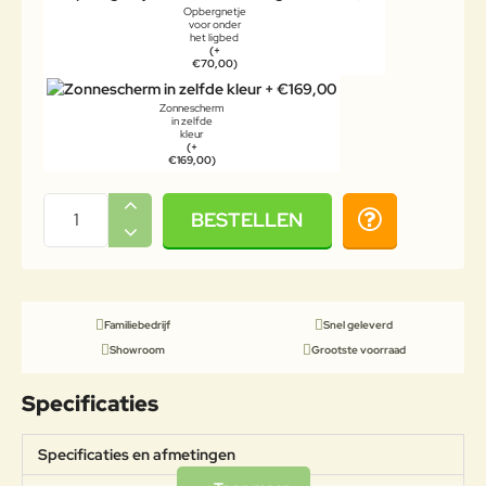
Opbergnetje
voor onder
het ligbed
(+
€70,00)
Zonnescherm
in zelfde
kleur
(+
€169,00)
BESTELLEN
Familiebedrijf
Snel geleverd
Showroom
Grootste voorraad
Specificaties
Specificaties en afmetingen