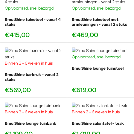
Aluminium tuinmeubels van Emu, de shine lounge stoel
reiniging vaker op plaatsen die
Op voorraad, snel bezorgd
Op voorraad, snel bezorgd
door een grote vochtigheid of een
heeft een draagkracht van wel 200 kg!
zeeklimaat worden gekenmerkt.
Bovendien is de Emu Shine lekker licht en daardoor
Emu Shine tuinstoel - vanaf 4
Emu Shine tuinstoel met
Het wordt aanbevolen om de
stuks
armleuningen - vanaf 2 stuks
gemakkelijk te verplaatsen.
oppervlakken met een zachte doek
€415,00
€469,00
en met water of neutrale
Het gewicht is namelijk 17,6kg
reinigingsmiddelen te reinigen. De
Aluminium
Ontworpen door Arik Levy.
langdurige en continue
blootstelling aan intense uv-
Op voorraad, snel bezorgd
straling of aan erg lage
Kom de Shine tuinstoelen en teakhouten tafels
Binnen 3 - 6 weken in huis
temperaturen kunnen de originele
Emu Shine lounge tuinstoel
uitproberen in onze showroom, ze staan hier in
eigenschappen van de mooie
Emu Shine barkruk - vanaf 2
het zwart en wit.
gekleurde polyestercoating
stuks
worden aangetast. We raden aan
om de producten wanneer ze
€569,00
€619,00
lange tijd niet gebruikt worden of
Arik Levy
in de winter te reinigen en op een
beschermde plek op te bergen.
"Creatie is een ongecontroleerde spier" volgens Arik Levy
Binnen 3 - 6 weken in huis
Binnen 2 - 6 weken in huis
(geboren 1963).
Voorkom de langdurige aanraking
met vette stoffen en/of
Emu Shine lounge tuinbank
Emu Shine salontafel - teak
Kunstenaar, technicus, fotograaf, ontwerper,
kleurstoffen die door het materiaal
videokunstenaar, Levy's vaardigheden zijn multidisciplinair
€1.199,00
€1.019,00