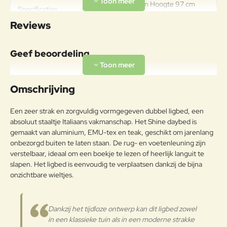
Breedte 148 cm Hoogte 97 cm
Specificaties
Lighoogte 36 cm Diepte 209 cm
Reviews
Materiaal
Aluminiumlegeringen,
Geef beoordeling
buitengewoon geschikt voor de
koude verwerking en gieten, op
Aluminium
Uw naam:
passende wijze behandeld om de
Omschrijving
weersomstandigheden te
weerstaan en met poeder gelakt.
Opmerkin
Een zeer strak en zorgvuldig vormgegeven dubbel ligbed, een
g:
Een technische stof voor buiten
absoluut staaltje Italiaans vakmanschap. Het Shine daybed is
gemaakt met draad van
gemaakt van aluminium, EMU-tex en teak, geschikt om jarenlang
polyvinylchloride. het is
onbezorgd buiten te laten staan. De rug- en voetenleuning zijn
buitengewoon sterk en gaat lange
verstelbaar, ideaal om een boekje te lezen of heerlijk languit te
EMU-tex
tijd mee: maximale bestendigheid
slapen. Het ligbed is eenvoudig te verplaatsen dankzij de bijna
Note:
HTML-code wordt niet vertaald!
tegen uv-stralen, weersinvloeden,
onzichtbare wieltjes.
Waarderin
vocht en
Slecht
Goed
Waardering:
g:
temperatuurschommelingen.
Dankzij het tijdloze ontwerp kan dit ligbed zowel
Hout met een onvergankelijke
Verder
in een klassieke tuin als in een moderne strakke
exotische aantrekkingskracht dat