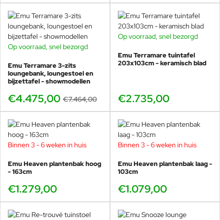
nat wordt en vervolgens opdroogt.
De originele gladheid kan worden
hersteld door het oppervlak licht
Op voorraad, snel bezorgd
op te schuren en met een jute
Op voorraad, snel bezorgd
doek te boenen.
BUNDELKORTING
Emu Terramare tuintafel
SHOWMODEL
203x103cm - keramisch blad
Emu Terramare 3-zits
-40%
loungebank, loungestoel en
bijzettafel - showmodellen
€4.475,00
€2.735,00
€7.464,00
Binnen 3 - 6 weken in huis
Binnen 3 - 6 weken in huis
Emu Heaven plantenbak hoog
Emu Heaven plantenbak laag -
- 163cm
103cm
€1.279,00
€1.079,00