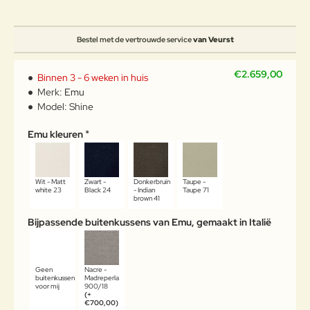
Bestel met de vertrouwde service
van Veurst
€2.659,00
Binnen 3 - 6 weken in huis
Merk:
Emu
Model:
Shine
Emu kleuren
Wit - Matt
Zwart -
Donkerbruin
Taupe -
white 23
Black 24
- Indian
Taupe 71
brown 41
Bijpassende buitenkussens van Emu, gemaakt in Italië
Geen
Nacre -
buitenkussen
Madreperla
voor mij
900/18
(+
€700,00)