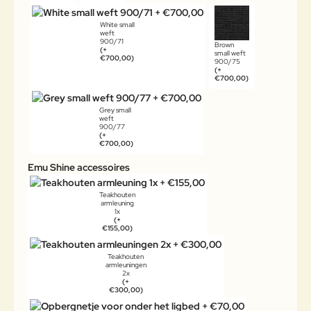
White small
weft
900/71
Brown
(+
small weft
€700,00)
900/75
(+
€700,00)
Grey small
weft
900/77
(+
€700,00)
Emu Shine accessoires
Teakhouten
armleuning
1x
(+
€155,00)
Teakhouten
armleuningen
2x
(+
€300,00)