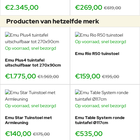
kleurveranderingen of barsten
€2.345,00
€269,00
wegens de vochtigheid en
€619,00
plotselinge
Producten van hetzelfde merk
temperatuurschommelingen
ontstaan. Op het oppervlak
ontstaat een zilvergrijs laagje als
het niet onderhouden wordt door
Op voorraad, snel bezorgd
-18%
regelmatig normale en specifieke
Op voorraad, snel bezorgd
-10%
beschermingsmiddelen op
Emu Rio R50 tuinstoel
oliebasis aan te brengen. Deze
Emu Plus4 tuintafel
kleur kan worden verwijderd door
uitschuifbaar tot 270x90cm
het oppervlak licht op te schuren
€1.775,00
€159,00
en vervolgens met een jute doek
€1.969,00
€195,00
Teak
te boenen. Kleine, oppervlakkige
vlekken veroorzaakt door olie of
andere levensmiddelen moeten
tijdig worden verwijderd, voordat
Op voorraad, snel bezorgd
Op voorraad, snel bezorgd
-20%
het hout ze kan opnemen, door
het getro en oppervlak op te
Emu Star Tuinstoel met
Emu Table System ronde
schuren en met een jute doek te
Armleuning
tuintafel Ø117cm
boenen. Het is normaal dat het
€140,00
€535,00
oppervlak een beetje ruw wordt
€175,00
wanneer het hout de eerste keer