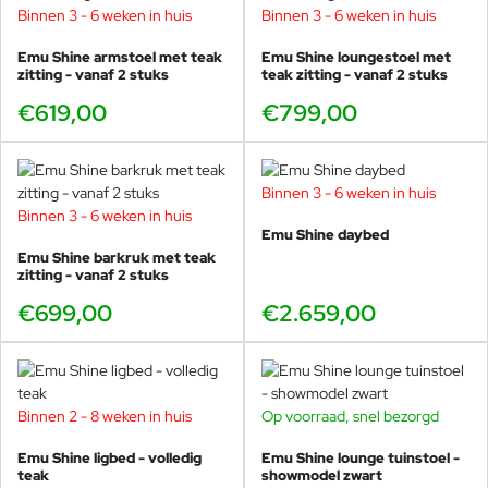
Binnen 3 - 6 weken in huis
Binnen 3 - 6 weken in huis
ontwerp, evenals andere takken van zijn talenten.
verrichten handelingen: - de
vlekverwijderaar op het vuile doek
Arik Levy beschouwt zichzelf nu meer als een
Emu Shine armstoel met teak
Emu Shine loungestoel met
aanbrengen; - het product 15-30
'gevoelskunstenaar' en blijft een substantiële bijdrage
zitting - vanaf 2 stuks
teak zitting - vanaf 2 stuks
minuten laten inwerken; - de
leveren aan ons binnen- en buitenmilieu, zijn werk inclusief
vlekken met een normale, harde
openbare beeldhouwkunst, evenals complete omgevingen
€619,00
€799,00
wasborstel behandelen (deze fase
die kunnen worden aangepast voor multifunctioneel
is nodig omdat het vuil in de stof is
gebruik.
gedrongen); - onder stromend
"Het leven is een systeem van tekens en symbolen", zegt hij,
water afspoelen (wanneer mogelijk
Binnen 3 - 6 weken in huis
"waar niets helemaal is wat het lijkt."
met een hogedrukreiniger
Binnen 3 - 6 weken in huis
afspoelen en daarbij een afstand
Emu Shine daybed
van ongeveer 60 cm bewaren om
Emu Shine barkruk met teak
zitting - vanaf 2 stuks
te voorkomen dat de hoge druk
het doek beschadigt); - wanneer
€699,00
€2.659,00
nodig de handelingen herhalen.
opmerkingen: zorg er tijdens het
aanbrengen van het product voor
dat het niet op de gelakte delen
wordt aangebracht.
Binnen 2 - 8 weken in huis
Op voorraad, snel bezorgd
SHOWMODEL
-57%
Aangezien dit een natuurlijk
Emu Shine ligbed - volledig
Emu Shine lounge tuinstoel -
materiaal is, kunnen
teak
showmodel zwart