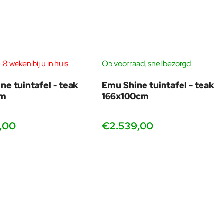
dere takken van zijn talenten.
- en buitenmilieu, zijn werk inclusief openbare beeldhouwkunst,
 8 weken bij u in huis
Op voorraad, snel bezorgd
ne tuintafel - teak
Emu Shine tuintafel - teak
cm
166x100cm
,00
€2.539,00