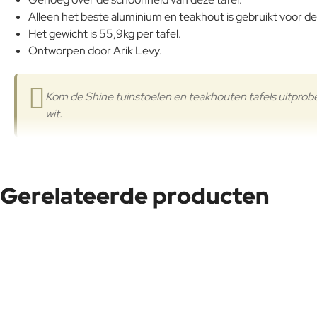
Alleen het beste aluminium en teakhout is gebruikt voor d
Het gewicht is 55,9kg per tafel.
Ontworpen door Arik Levy.
Kom de Shine tuinstoelen en teakhouten tafels uitprobe
wit.
Arik Levy
Gerelateerde producten
"Creatie is een ongecontroleerde spier" volgens Arik Levy 
Kunstenaar, technicus, fotograaf, ontwerper, videokunstenaar
het best bekend om zijn sculpturen - zoals zijn kenmerkende
Oorspronkelijk afkomstig uit Israël en verhuisd naar Europa
Zijn formatie was onconventioneel waar surfen, evenals zijn
Zwitserland behaalde hij in 1991 een onderscheiding in indu
Na een verblijf in Japan waar hij zijn ideeën consolideerd