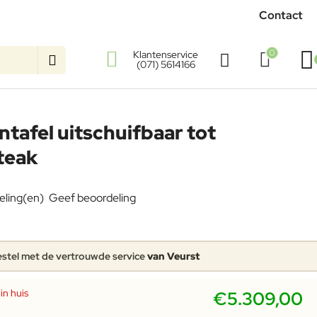
Contact
0
Klantenservice
(071) 5614166
ntafel uitschuifbaar tot
teak
eling(en)
Geef beoordeling
stel met de vertrouwde service
van Veurst
in huis
€5.309,00