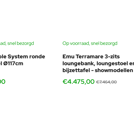
ad, snel bezorgd
Op voorraad, snel bezorgd
BUNDELKORTING
SHOWMODEL
ble System ronde
Emu Terramare 3-zits
-40
el Ø117cm
loungebank, loungestoel e
bijzettafel - showmodellen
00
€4.475,00
€7.464,00