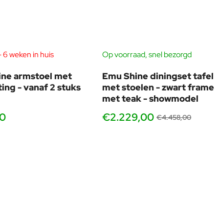
 6 weken in huis
Op voorraad, snel bezorgd
BUNDELKORTING
SHOWMODEL
ne armstoel met
Emu Shine diningset tafel
-50
ting - vanaf 2 stuks
met stoelen - zwart frame
met teak - showmodel
00
€2.229,00
€4.458,00
tuks