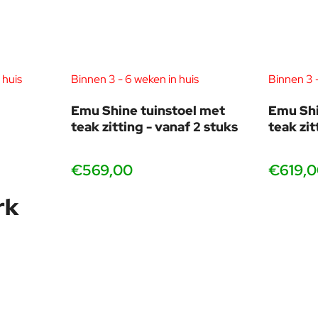
 huis
Binnen 3 - 6 weken in huis
Binnen 3 -
Emu Shine tuinstoel met
Emu Shi
teak zitting - vanaf 2 stuks
teak zit
€569,00
€619,
rk
vanaf 2 stuks
vanaf 2 s