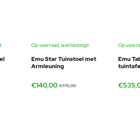
d
Op voorraad, snel bezorgd
Op voorra
-18%
-20%
el
Emu Star Tuinstoel met
Emu Ta
Armleuning
tuintaf
€140,00
€535,
€175,00