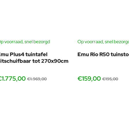
p voorraad, snel bezorgd
Op voorraad, snel bezorg
-10%
mu Plus4 tuintafel
Emu Rio R50 tuinsto
itschuifbaar tot 270x90cm
€1.775,00
€159,00
€1.969,00
€195,00