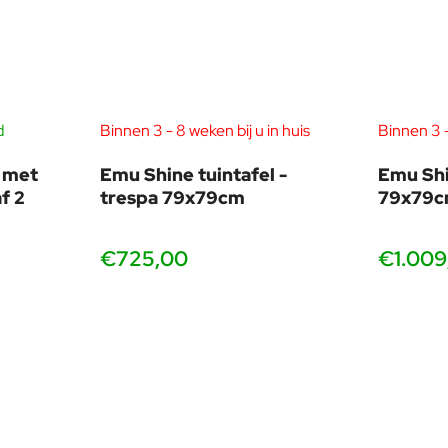
door middel van decorontwerp.
 naar zijn eerste liefde, kunst en industrieel ontwerp, evenals an
naar' en blijft een substantiële bijdrage leveren aan ons binnen
t voor multifunctioneel gebruik.
"waar niets helemaal is wat het lijkt."
d
Binnen 3 - 8 weken bij u in huis
Binnen 3 -
l met
Emu Shine tuintafel -
Emu Shi
f 2
trespa 79x79cm
79x79
€725,00
€1.009