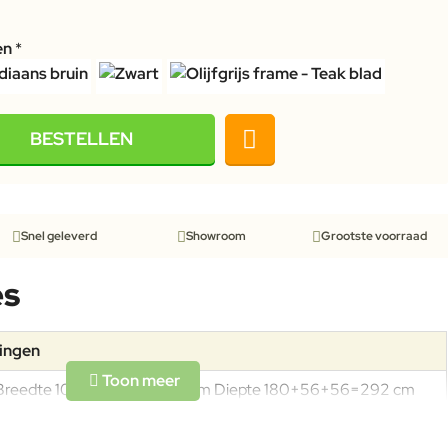
en
BESTELLEN
Snel geleverd
Showroom
Grootste voorraad
es
tingen
Breedte 100 cm Hoogte 75 cm Diepte 180+56+56=292 cm
Gewicht: 55,9 kg