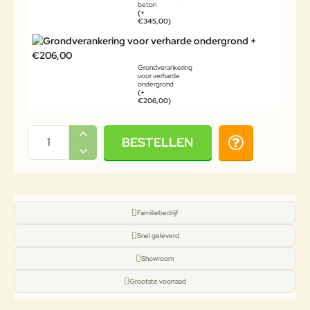
beton
(+
€345,00)
Grondverankering
voor verharde
ondergrond
(+
€206,00)
BESTELLEN
Familiebedrijf
Snel geleverd
Showroom
Grootste voorraad