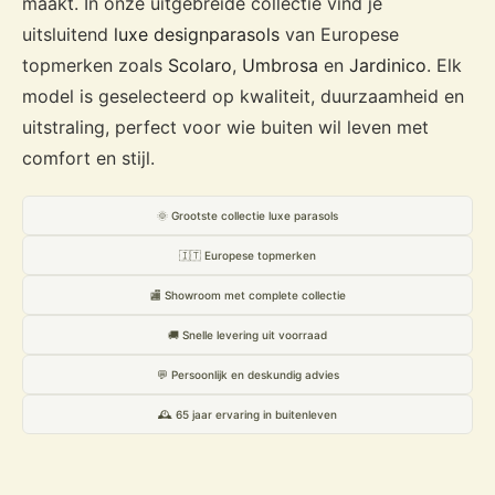
maakt. In onze uitgebreide collectie vind je
uitsluitend
luxe designparasols
van Europese
topmerken zoals
Scolaro
,
Umbrosa
en
Jardinico
. Elk
model is geselecteerd op kwaliteit, duurzaamheid en
uitstraling, perfect voor wie buiten wil leven met
comfort en stijl.
🌞 Grootste collectie luxe parasols
🇮🇹 Europese topmerken
🏬 Showroom met complete collectie
🚚 Snelle levering uit voorraad
💬 Persoonlijk en deskundig advies
🕰️ 65 jaar ervaring in buitenleven