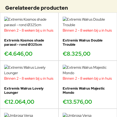
Het doek kan tot 90 graden gekanteld worden.
corrosie. Bij langdurige opslag is
Gerelateerde producten
Het frame is gemaakt van gepoedercoat aluminium, het
het aan te raden de parasol op een
droge plek te bewaren om
parasoldoek is van Acrylstof.
blootstelling aan vocht en vuil te
Zeer eenvoudig schoon te houden.
minimaliseren. Zo blijft de
Ook verkrijgbaar in een
tilted versie
.
Binnen 2 - 8 weken bij u in huis
Binnen 2 - 8 weken bij u in huis
aluminium mast jarenlang sterk en
stijlvol.
Extremis Kosmos shade
Extremis Walrus Double
parasol - rond Ø325cm
Trouble
€4.646,00
€8.325,00
Binnen 2 - 8 weken bij u in huis
Binnen 2 - 8 weken bij u in huis
Extremis Walrus Lovely
Extremis Walrus Majestic
Lounger
Mondo
€12.064,00
€13.576,00