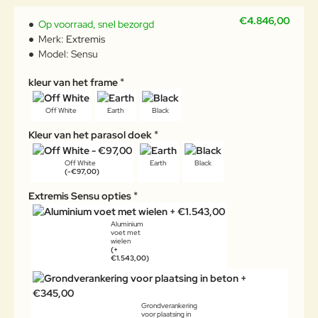
€4.846,00
Op voorraad, snel bezorgd
Merk:
Extremis
Model:
Sensu
kleur van het frame
Off White
Earth
Black
Kleur van het parasol doek
Off White
Earth
Black
(-€97,00)
Extremis Sensu opties
Aluminium
voet met
wielen
(+
€1.543,00)
Grondverankering
voor plaatsing in