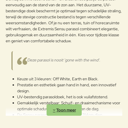
Slecht
Goed
plek en bij voorkeur voorzien van
Waardering:
g:
eenvoudig aan de stand van de zon aan. Het duurzame, UV-
een beschermhoes. Met deze
bestendige doek beschermt je optimaal tegen schadelijke straling,
eenvoudige stappen blijft je
terwijl de stevige constructie bestand is tegen verschillende
Verder
parasolstof jarenlang mooi en
weersomstandigheden. Of je nu een terras, tuin of horecaruimte
functioneel.
wilt verfraaien, de Extremis Sensu parasol combineert elegantie,
gebruiksgemak en duurzaamheid in één. Kies voor tijdloze klasse
Om de aluminium mast van de
en geniet van comfortabele schaduw.
Extremis Sensu parasol in goede
staat te houden, volstaat een
eenvoudig onderhoudsregime.
Maak de mast regelmatig schoon
Deze parasol is nooit 'gone with the wind'.
met een zachte doek en een sopje
van milde zeep en lauw water.
Vermijd schurende
Keuze uit 3 kleuren: Off White, Earth en Black.
schoonmaakmiddelen of ruwe
Prestatie en esthetiek gaan hand in hand, een innovatief
borstels om krassen en
design.
beschadigingen te voorkomen.
UV-bestendig parasoldoek, het is ook vuilafstotend.
Spoel de mast na het reinigen
Aluminium
Gemakkelijk verstelbaar: Schuif- en draaimechanisme voor
goed af met schoon water en
optimale schaduw op elke moment van de dag.
droog deze af met een zachte
De Sensu parasol is 300cm breed en 314cm diep.
doek om watervlekken te
Inclusief parasolhoes.
vermijden. Controleer periodiek of
360 graden draaibaar.
de mast stevig vastzit en vrij is van