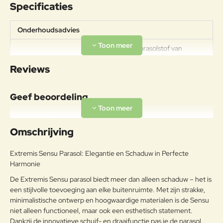
Specificaties
Onderhoudsadvies
Om de acryl parasolstof van
Extremis in optimale conditie te
Reviews
houden, is regelmatig onderhoud
belangrijk. Spoel met leidingwater
al het vuil van de stof en droog af
Geef beoordeling
met een zachte doek. Voor het
behandelen van vlekken gebruik je
een milde zeepoplossing met lauw
Uw naam:
water. Wrijf voorzichtig over de
Omschrijving
vlek, spoel grondig na en laat het
Opmerkin
doek volledig drogen voordat je de
Extremis Sensu Parasol: Elegantie en Schaduw in Perfecte
g:
Acryl
parasol weer inklapt. Zorg ervoor
Harmonie
dat de parasol altijd droog is
voordat je deze opbergt om
De Extremis Sensu parasol biedt meer dan alleen schaduw – het is
schimmelvorming te voorkomen.
een stijlvolle toevoeging aan elke buitenruimte. Met zijn strakke,
Tijdens de wintermaanden kun je
minimalistische ontwerp en hoogwaardige materialen is de Sensu
Note:
HTML-code wordt niet vertaald!
de parasol het beste opbergen op
niet alleen functioneel, maar ook een esthetisch statement.
een droge, goed geventileerde
Dankzij de innovatieve schuif- en draaifunctie pas je de parasol
Waarderin