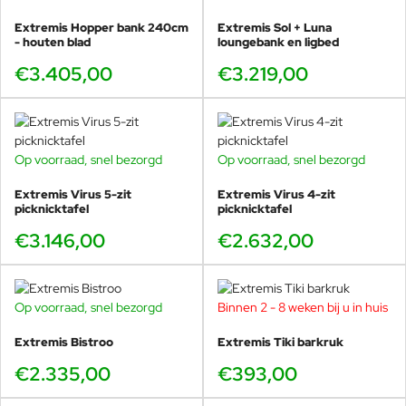
Het verhaal van Extremis vertellen wij het liefst
Extremis Hopper bank 240cm
hoogstpersoonlijk. Kom naar onze showroom in
Extremis Sol + Luna
- houten blad
loungebank en ligbed
Voorschoten om de Acacia te zien en uit te proberen,
de materialen te voelen en het verhaal te horen.
€3.405,00
€3.219,00
Op voorraad, snel bezorgd
Op voorraad, snel bezorgd
Dirk Wynants
Extremis Virus 5-zit
Extremis Virus 4-zit
picknicktafel
picknicktafel
Dirk Wynants (9 mei 1964) is een Vlaamse meubelontwerper en -
maker. De appel viel niet ver van de boom, toen hij als zoon van
€3.146,00
€2.632,00
een meubelmaker koos voor de opleiding interieur en
meubelontwerp aan het Sint-Lucasinstituut in Gent.
Hij startte als distributeur van internationale design collecties. Al
Op voorraad, snel bezorgd
Binnen 2 - 8 weken bij u in huis
snel besefte hij dat er weinig mooie buitenmeubelen waren. De
tuinen stonden vol met wit kunststof, tuincentra zaten niet te
Extremis Bistroo
Extremis Tiki barkruk
wachten op design en designbedrijven zagen weinig heil in de
€2.335,00
€393,00
buitenmarkt. Daar lag een kans. Dirk werkte zijn eerste idee uit in
zijn garage in 1994. Resultaat was de Gargantua, een ronde tafel