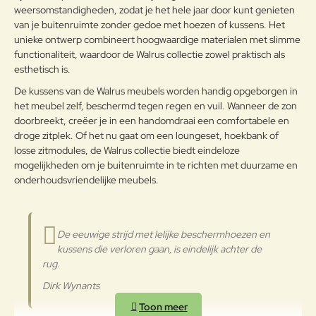
doe-het-zelfzaak te vinden is.
weersomstandigheden, zodat je het hele jaar door kunt genieten
Note:
HTML-code wordt niet vertaald!
Thermisch verzinkt staal heeft een
van je buitenruimte zonder gedoe met hoezen of kussens. Het
Waarderin
heel lange levensduur en kan ook
Slecht
Goed
unieke ontwerp combineert hoogwaardige materialen met slimme
Waardering:
g:
probleemloos worden
functionaliteit, waardoor de Walrus collectie zowel praktisch als
gerecycleerd.
esthetisch is.
Verder
De kussens van de Walrus meubels worden handig opgeborgen in
De Extremis Tarpaulin bekleding
het meubel zelf, beschermd tegen regen en vuil. Wanneer de zon
van de Walrus bank is ontworpen
voor maximale duurzaamheid en
doorbreekt, creëer je in een handomdraai een comfortabele en
gebruiksgemak. Dit robuuste
droge zitplek. Of het nu gaat om een loungeset, hoekbank of
materiaal, geïnspireerd op
losse zitmodules, de Walrus collectie biedt eindeloze
vrachtwagenzeilen, is volledig
mogelijkheden om je buitenruimte in te richten met duurzame en
waterdicht, vuilafstotend en
onderhoudsvriendelijke meubels.
bestand tegen intensief gebruik in
alle weersomstandigheden. Dankzij
de soepele structuur en
Tarpaulin
onderhoudsvriendelijke
De eeuwige strijd met lelijke beschermhoezen en
eigenschappen blijft de bekleding
kussens die verloren gaan, is eindelijk achter de
er jarenlang als nieuw uitzien.Met
rug.
Tarpaulin bekleding is de Walrus
Dirk Wynants
bank altijd klaar voor gebruik,
zonder gedoe met hoezen of extra