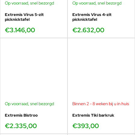
Op voorraad, snel bezorgd
Op voorraad, snel bezorgd
Interior Innovation Award for best item, de FX award, IF award,
Innovation Award, Good Design award, ID Magazine Annual
Extremis Virus 5-zit
Extremis Virus 4-zit
Design Review, Prijs voor Vormgeving van de Provincie West-
picknicktafel
picknicktafel
Vlaanderen, FX international design award, Interior Innovation
€3.146,00
€2.632,00
Award, IMM Köln, Red Dot Award, Henry Van De Velde Label
2006, IF award 2007). De producten van Extremis zijn te vinden
op Schiphol, Google HQ in Zurich, Universiteit Leiden,
ziekenhuizen en 80 landen ter wereld.
Op voorraad, snel bezorgd
Binnen 2 - 8 weken bij u in huis
Extremis Bistroo
Extremis Tiki barkruk
€2.335,00
€393,00