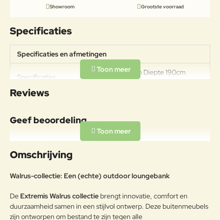
Showroom
Grootste voorraad
Specificaties
Specificaties en afmetingen
Lengte 390cm Diepte 190cm
Specificaties
Hoogte 65cm Gewicht 184kg
Reviews
Materiaal
Thermisch verzinkt staal.
Geef beoordeling
Thermisch verzinken is de meest
duurzame manier om metaal tegen
Uw naam:
roestvorming te beschermen. Het
Omschrijving
metaal wordt ondergedompeld in
een zinkbad en krijgt zo een
Opmerkin
Walrus-collectie: Een (echte) outdoor loungebank
beschermlaag. Als de zinklaag
g:
wordt beschadigd, kan het
Frame
De
Extremis Walrus collectie
brengt innovatie, comfort en
blootgekomen metaal toch
duurzaamheid samen in een stijlvol ontwerp. Deze buitenmeubels
roesten. Dit is eenvoudig bij te
zijn ontworpen om bestand te zijn tegen alle
werken met zinkverf, die in elke