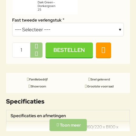
Dark Green -
Donkergroen
25
Fast tweede verlengstuk
BESTELLEN
Familiebedrijf
Snel geleverd
Showroom
Grootste voorraad
Specificaties
Specificaties en afmetingen
Afmetingen: L160/220 x B100 x
Specificaties
H76 cm Materiaal: Aluminium