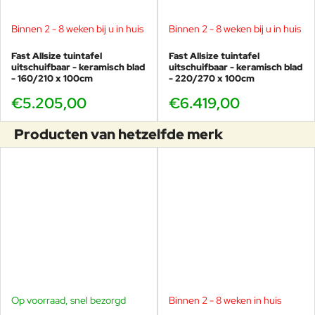
Vooral zijn samenwerking met Italiaanse bedrijven bloeit, en omvat
zowel strategisch advies als merk- en productcommunicatie. Hij
Binnen 2 - 8 weken bij u in huis
Binnen 2 - 8 weken bij u in huis
geeft cursussen en workshops aan universiteiten, vooral in
Barcelona. Zijn aanpak richt zich op het verkleinen van de
Fast Allsize tuintafel
Fast Allsize tuintafel
uitschuifbaar - keramisch blad
uitschuifbaar - keramisch blad
subjectiviteit van de ontwerper bij het observeren van de
- 160/210 x 100cm
- 220/270 x 100cm
werkelijkheid, om zo een meer indringende en solide kritische
geest te ontwikkelen.
€5.205,00
€6.419,00
Producten van hetzelfde merk
Op voorraad, snel bezorgd
Binnen 2 - 8 weken in huis
-11%