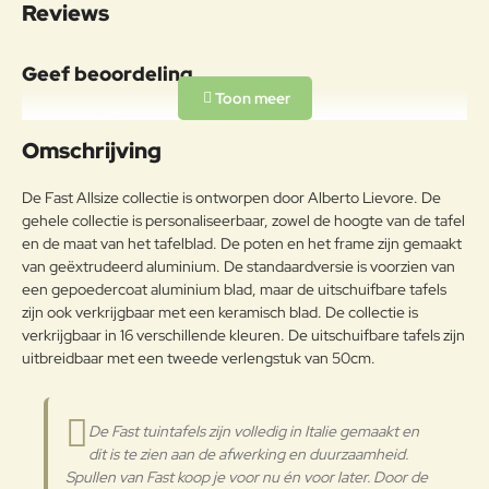
Reviews
Gewicht: 60kg
Materiaal
Geef beoordeling
Aluminiumlegeringen,
buitengewoon geschikt voor de
Uw naam:
koude verwerking en gieten, op
Omschrijving
Aluminium
passende wijze behandeld om de
weersomstandigheden te
Opmerkin
De Fast Allsize collectie is ontworpen door Alberto Lievore. De
weerstaan en met poeder gelakt.
g:
gehele collectie is personaliseerbaar, zowel de hoogte van de tafel
Onderhoudsadvies
en de maat van het tafelblad. De poten en het frame zijn gemaakt
van geëxtrudeerd aluminium. De standaardversie is voorzien van
Om het product lange tijd in
een gepoedercoat aluminium blad, maar de uitschuifbare tafels
uitstekende staat te houden, raden
zijn ook verkrijgbaar met een keramisch blad. De collectie is
Note:
HTML-code wordt niet vertaald!
we aan om het correct en
verkrijgbaar in 16 verschillende kleuren. De uitschuifbare tafels zijn
Waarderin
regelmatig te reinigen. Verricht de
Slecht
Goed
uitbreidbaar met een tweede verlengstuk van 50cm.
Waardering:
g:
reiniging vaker op plaatsen die
door een grote vochtigheid of een
zeeklimaat worden gekenmerkt.
Verder
De Fast tuintafels zijn volledig in Italie gemaakt en
Het wordt aanbevolen om de
dit is te zien aan de afwerking en duurzaamheid.
oppervlakken met een zachte doek
Spullen van Fast koop je voor nu én voor later. Door de
en met water of neutrale