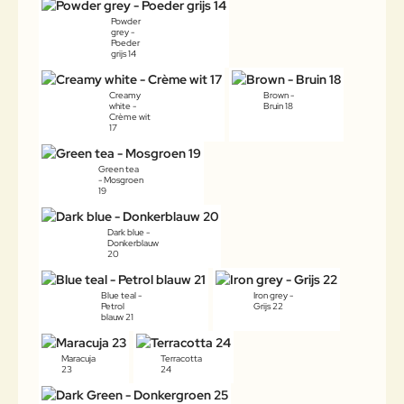
Powder
grey -
Poeder
grijs 14
Creamy
Brown -
white -
Bruin 18
Crème wit
17
Green tea
- Mosgroen
19
Dark blue -
Donkerblauw
20
Blue teal -
Iron grey -
Petrol
Grijs 22
blauw 21
Maracuja
Terracotta
23
24