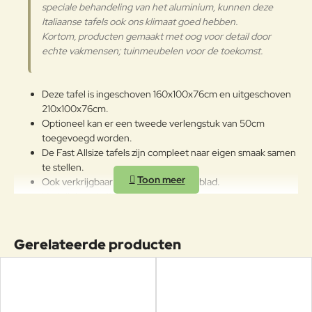
speciale behandeling van het aluminium, kunnen deze
reinigingsmiddelen te reinigen. De
Aluminium
langdurige en continue
Italiaanse tafels ook ons klimaat goed hebben.
blootstelling aan intense uv-
Kortom, producten gemaakt met oog voor detail door
straling of aan erg lage
echte vakmensen; tuinmeubelen voor de toekomst.
temperaturen kunnen de originele
eigenschappen van de mooie
gekleurde polyestercoating
Deze tafel is ingeschoven 160x100x76cm en uitgeschoven
worden aangetast. We raden aan
210x100x76cm.
om de producten wanneer ze
Optioneel kan er een tweede verlengstuk van 50cm
lange tijd niet gebruikt worden of
toegevoegd worden.
in de winter te reinigen en op een
De Fast Allsize tafels zijn compleet naar eigen smaak samen
beschermde plek op te bergen.
te stellen.
Ook verkrijgbaar met keramisch tafelblad.
Verkrijgbaar in 11 afmetingen en 16 kleuren.
Weerbestendig en onderhoudsvrij.
Poten gemaakt van gegoten aluminium.
Geschikt voor vele jaren buitenplezier!
Gerelateerde producten
Kom de Fast Allsize collectie bewonderen bij
Veurst, bijna alle kleuren staan in de Veurst