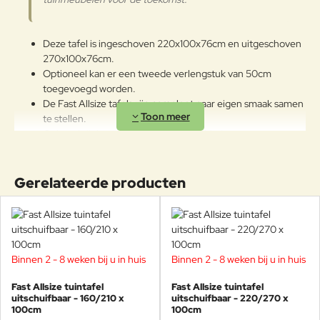
eigenschappen van de mooie
gekleurde polyestercoating
worden aangetast. We raden aan
Deze tafel is ingeschoven 220x100x76cm en uitgeschoven
om de producten wanneer ze
270x100x76cm.
lange tijd niet gebruikt worden of
Optioneel kan er een tweede verlengstuk van 50cm
in de winter te reinigen en op een
toegevoegd worden.
beschermde plek op te bergen.
De Fast Allsize tafels zijn compleet naar eigen smaak samen
te stellen.
Ook verkrijgbaar met keramisch tafelblad.
Verkrijgbaar in 11 afmetingen en 16 kleuren.
Weerbestendig en onderhoudsvrij.
Poten gemaakt van gegoten aluminium.
Gerelateerde producten
Geschikt voor vele jaren buitenplezier!
Kom de Fast Allsize collectie bewonderen bij
Veurst, bijna alle kleuren staan in de Veurst
Binnen 2 - 8 weken bij u in huis
Binnen 2 - 8 weken bij u in huis
showroom! Kom langs en maak uw eigen te
gekke kleurencombinatie. In onze winkel kunt u ook
Fast Allsize tuintafel
Fast Allsize tuintafel
stoelen van Fast bekijken die al ruim tien jaar buiten
uitschuifbaar - 160/210 x
uitschuifbaar - 220/270 x
100cm
100cm
staan. Nog steeds net zo mooi als tien jaar geleden ;-)