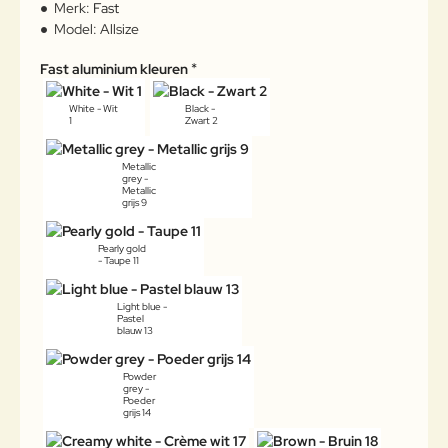
Merk:
Fast
Model:
Allsize
Fast aluminium kleuren
White - Wit
Black -
1
Zwart 2
Metallic
grey -
Metallic
grijs 9
Pearly gold
- Taupe 11
Light blue -
Pastel
blauw 13
Powder
grey -
Poeder
grijs 14