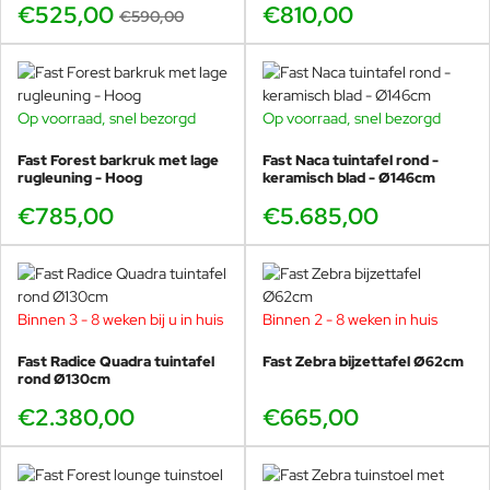
Barcelona. Zijn aanpak richt zich op het verkleinen van de
€525,00
€810,00
€590,00
subjectiviteit van de ontwerper bij het observeren van de
werkelijkheid, om zo een meer indringende en solide kritische
geest te ontwikkelen.
Op voorraad, snel bezorgd
Op voorraad, snel bezorgd
Fast Forest barkruk met lage
Fast Naca tuintafel rond -
rugleuning - Hoog
keramisch blad - Ø146cm
€785,00
€5.685,00
Binnen 3 - 8 weken bij u in huis
Binnen 2 - 8 weken in huis
Fast Radice Quadra tuintafel
Fast Zebra bijzettafel Ø62cm
rond Ø130cm
€2.380,00
€665,00