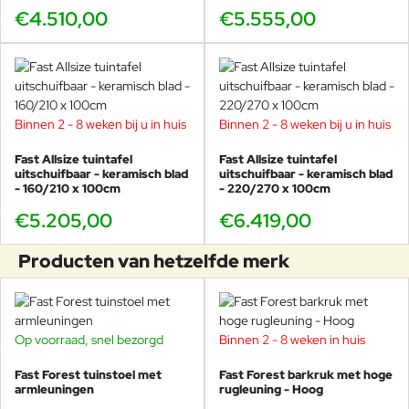
€4.510,00
€5.555,00
Alberto Lievore
Alberto Lievore (Buenos Aires, 1948) studeerde af als architect
aan de Universiteit van Buenos Aires. Hij verhuisde in 1976 naar
Barcelona, ​​waar hij zijn ontwerpactiviteiten ontwikkelde en zich
Binnen 2 - 8 weken bij u in huis
Binnen 2 - 8 weken bij u in huis
richtte op een breed scala aan sectoren. Samen met Jorge Pensi
Fast Allsize tuintafel
Fast Allsize tuintafel
creëerde hij het SIDI-platform om de waarde van Spaans design te
uitschuifbaar - keramisch blad
uitschuifbaar - keramisch blad
vergroten.
- 160/210 x 100cm
- 220/270 x 100cm
De werken van Alberto Lievore in de meubelsector zijn de werken
€5.205,00
€6.419,00
waar hij het meest bekend om is, zowel in Europa als in Amerika en
Azië. Door de jaren heen zijn zijn ontwerpactiviteiten erkend en
Producten van hetzelfde merk
beloond met prestigieuze nationale en internationale prijzen. Om
er maar een paar te noemen: “Premio Nacional de Diseño” (1999),
“Iconic Awards” (2015), “iF Gold Award” (2015), “ADI Index” (2015)
en “Compasso d'oro” (2016) .
Op voorraad, snel bezorgd
Binnen 2 - 8 weken in huis
-11%
Vooral zijn samenwerking met Italiaanse bedrijven bloeit, en omvat
zowel strategisch advies als merk- en productcommunicatie. Hij
Fast Forest tuinstoel met
Fast Forest barkruk met hoge
armleuningen
rugleuning - Hoog
geeft cursussen en workshops aan universiteiten, vooral in