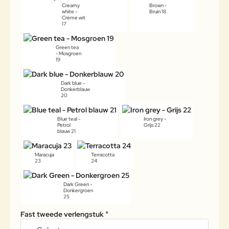
Creamy
Brown -
white -
Bruin 18
Crème wit
17
Green tea
- Mosgroen
19
Dark blue -
Donkerblauw
20
Blue teal -
Iron grey -
Petrol
Grijs 22
blauw 21
Maracuja
Terracotta
23
24
Dark Green -
Donkergroen
25
Fast tweede verlengstuk