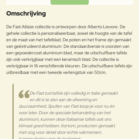
buitengewoon geschikt voor de
Uw naam:
koude verwerking en gieten, op
Omschrijving
Aluminium
passende wijze behandeld om de
weersomstandigheden te
Opmerkin
De Fast Allsize collectie is ontworpen door Alberto Lievore. De
weerstaan en met poeder gelakt.
g:
gehele collectie is personaliseerbaar, zowel de hoogte van de tafel
Onderhoudsadvies
en de maat van het tafelblad. De poten en het frame zijn gemaakt
van geëxtrudeerd aluminium. De standaardversie is voorzien van
Om het product lange tijd in
een gepoedercoat aluminium blad, maar de uitschuifbare tafels
uitstekende staat te houden, raden
zijn ook verkrijgbaar met een keramisch blad. De collectie is
Note:
HTML-code wordt niet vertaald!
we aan om het correct en
verkrijgbaar in 16 verschillende kleuren. De uitschuifbare tafels zijn
Waarderin
regelmatig te reinigen. Verricht de
Slecht
Goed
uitbreidbaar met een tweede verlengstuk van 50cm.
Waardering:
g:
reiniging vaker op plaatsen die
door een grote vochtigheid of een
zeeklimaat worden gekenmerkt.
Verder
De Fast tuintafels zijn volledig in Italie gemaakt
Het wordt aanbevolen om de
en dit is te zien aan de afwerking en
oppervlakken met een zachte doek
duurzaamheid. Spullen van Fast koop je voor nu én
en met water of neutrale
voor later. Door de speciale behandeling van het
reinigingsmiddelen te reinigen. De
Aluminium
langdurige en continue
aluminium, kunnen deze Italiaanse tafels ook ons
blootstelling aan intense uv-
klimaat goed hebben. Kortom, producten gemaakt
straling of aan erg lage
met oog voor detail door echte vakmensen;
temperaturen kunnen de originele
tuinmeubelen voor de toekomst.