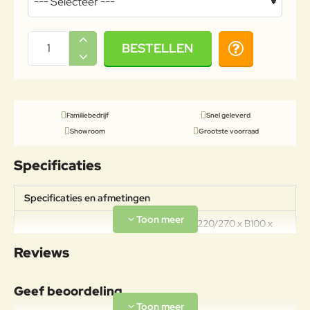
BESTELLEN
Familiebedrijf
Snel geleverd
Showroom
Grootste voorraad
Specificaties
Specificaties en afmetingen
Afmetingen: L220/270 x B100 x
Specificaties
H76 cm Materiaal: Aluminium
Reviews
Gewicht: 76kg
Materiaal
Geef beoordeling
Aluminiumlegeringen,