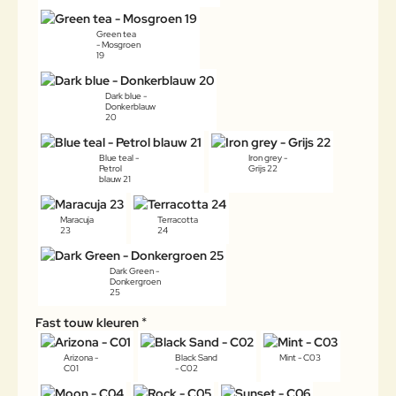
Green tea
- Mosgroen
19
Dark blue -
Donkerblauw
20
Blue teal -
Iron grey -
Petrol
Grijs 22
blauw 21
Maracuja
Terracotta
23
24
Dark Green -
Donkergroen
25
Fast touw kleuren
Arizona -
Black Sand
Mint - C03
C01
- C02