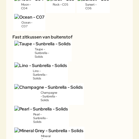
Moon -
Rock - C05
Sunset -
C04
C06
Ocean -
C07
Fast zitkussen van buitenstof
Taupe -
Sunbrella -
Solids
Lino -
Sunbrella -
Solids
Champagne
- Sunbrella -
Solids
Pearl -
Sunbrella -
Solids
Mineral