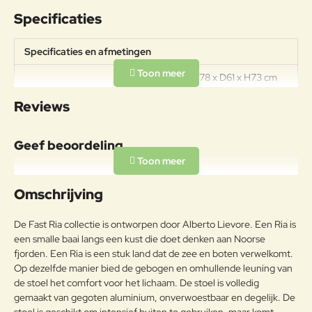
Specificaties
Specificaties en afmetingen
Afmetingen: B78 x D61 x H73 cm
Specificaties
Zithoogte: 45 cm Materiaal:
Reviews
Aluminium Design: Alberto Lievore
Geef beoordeling
Uw naam:
Omschrijving
Opmerkin
De Fast Ria collectie is ontworpen door Alberto Lievore. Een Ria is
g:
een smalle baai langs een kust die doet denken aan Noorse
fjorden. Een Ria is een stuk land dat de zee en boten verwelkomt.
Op dezelfde manier bied de gebogen en omhullende leuning van
de stoel het comfort voor het lichaam. De stoel is volledig
gemaakt van gegoten aluminium, onverwoestbaar en degelijk. De
Note:
HTML-code wordt niet vertaald!