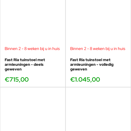
Zijn samenwerking met Italiaanse bedrijven is bijzonder bloeiend
en omvat zowel strategisch advies als merk- en
productcommunicatie. Hij geeft cursussen en workshops aan
universiteiten, in de eerste plaats in Barcelona. Zijn aanpak richt
zich op het herdimensioneren van de subjectiviteit van de
ontwerper bij het observeren van de werkelijkheid, om een ​​meer
indringende en solide kritische geest te ontwikkelen.
Binnen 2 - 8 weken bij u in huis
Binnen 2 - 8 weken bij u in huis
Fast Ria tuinstoel met
Fast Ria tuinstoel met
armleuningen - deels
armleuningen - volledig
geweven
geweven
€715,00
€1.045,00