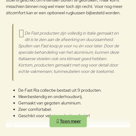
stoel is geschikt om intensief buiten te gebruiken, maar komt
Waarderin
Slecht
Goed
misschien binnen nog wel meer toch zijn recht. Voor nog meer
Waardering:
g:
zitcomfort kan er een optioneel rugkussen bijbesteld worden.
Verder
De Fast producten zijn volledig in Italie gemaakt en
dit is te zien aan de afwerking en duurzaamheid.
Spullen van Fast koop je voor nu én voor later. Door de
speciale behandeling van het aluminium, kunnen deze
Italiaanse stoelen ook ons klimaat goed hebben.
Kortom, producten gemaakt met oog voor detail door
echte vakmensen; tuinmeubelen voor de toekomst.
De Fast Ria collectie bestaat uit 9 producten.
Weerbestendig en onderhoudsvrij.
Gemaakt van gegoten aluminium.
Zeer comfortabel.
Geschikt voor vele jaren buitenplezier!
Probeer de Fast Ria collectie uit bij Veurst, bijna