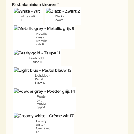
Fast aluminium kleuren
White - Wit
Black -
1
Zwart 2
Metallic
grey -
Metallic
grijs 9
Pearly gold
- Taupe 11
Light blue -
Pastel
blauw 13
Powder
grey -
Poeder
grijs 14
Creamy
white -
Crème wit
17