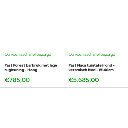
Op voorraad, snel bezorgd
Op voorraad, snel bezorgd
Fast Forest barkruk met lage
Fast Naca tuintafel rond -
rugleuning - Hoog
keramisch blad - Ø146cm
€785,00
€5.685,00