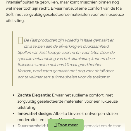
intensief buiten te gebruiken, maar komt misschien binnen nog
Note:
HTML-code wordt niet vertaald!
wel meer toch zijn recht. Ervaar het sublieme comfort van de Ria
Waarderin
Slecht
Goed
Soft, met zorgvuldig geselecteerde materialen voor een luxueuze
Waardering:
g:
uitstraling.
Verder
De Fast producten zijn volledig in Italie gemaakt en
dit is te zien aan de afwerking en duurzaamheid.
Spullen van Fast koop je voor nu én voor later. Door de
speciale behandeling van het aluminium, kunnen deze
Italiaanse stoelen ook ons klimaat goed hebben.
Kortom, producten gemaakt met oog voor detail door
echte vakmensen; tuinmeubelen voor de toekomst.
Zachte Elegantie:
Ervaar het sublieme comfort, met
zorgvuldig geselecteerde materialen voor een luxueuze
uitstraling.
Innovatief design:
Alberto Lievore’s ontwerpen stralen
moderniteit en tijdloze klasse uit.
Duurzaamheid
: Het Fast meubilair is gemaakt om de tand