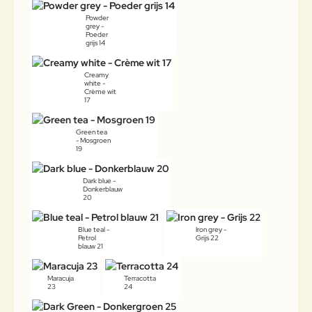
Powder
grey -
Poeder
grijs 14
Creamy
white -
Crème wit
17
Green tea
- Mosgroen
19
Dark blue -
Donkerblauw
20
Blue teal -
Iron grey -
Petrol
Grijs 22
blauw 21
Maracuja
Terracotta
23
24