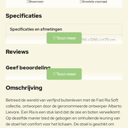
Showroom
Grootste voorraad
Specificaties
Specificaties en afmetingen
Afmetingen: B96 x D86 x H79 cm
Specificaties
Zithoogte: 41 cm Materiaal:
Reviews
Aluminium Design: Alberto Lievore
Geef beoordeling
Uw naam:
Omschrijving
Opmerkin
Betreed de wereld van verfijnd buitenleven met de Fast Ria Soft
g:
collectie, ontworpen door de geronommeerde ontwerper Alberto
Lievore. Een Ria is een stuk land dat de zee en boten verwelkomt.
Op dezelfde manier bied de gebogen en omhullende leuning van
de stoel het comfort voor het lichaam. De stoel is geschikt om