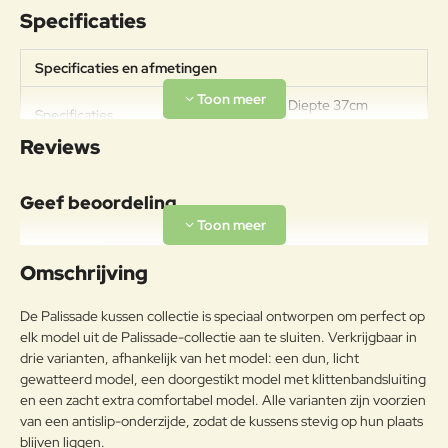
Specificaties
Specificaties en afmetingen
Breedte 37cm Diepte 37cm
Specificaties
Hoogte 3cm
Reviews
Materiaal
Olefin is een hoogwaardige
Geef beoordeling
synthetische stof die bekend staat
om zijn duurzaamheid,
Uw naam:
kleurvastheid en
Omschrijving
weerbestendigheid. De vezels
worden tijdens het
Opmerkin
De Palissade kussen collectie is speciaal ontworpen om perfect op
productieproces volledig
g:
elk model uit de Palissade-collectie aan te sluiten. Verkrijgbaar in
doordrongen met kleur, waardoor
drie varianten, afhankelijk van het model: een dun, licht
de stof beter bestand is tegen
gewatteerd model, een doorgestikt model met klittenbandsluiting
vervaging door zonlicht of intensief
gebruik.Dankzij de
en een zacht extra comfortabel model. Alle varianten zijn voorzien
Buitenstof
waterafstotende afwerking stoot
van een antislip-onderzijde, zodat de kussens stevig op hun plaats
Note:
HTML-code wordt niet vertaald!
de stof water en vuil effectief af,
blijven liggen.