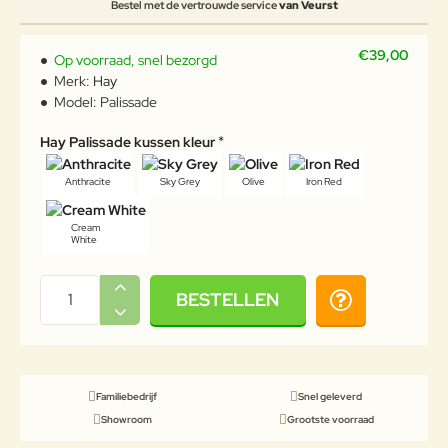
Bestel met de vertrouwde service
van Veurst
€39,00
Op voorraad, snel bezorgd
Merk:
Hay
Model:
Palissade
Hay Palissade kussen kleur
Anthracite
Sky Grey
Olive
Iron Red
Cream
White
BESTELLEN
Familiebedrijf
Snel geleverd
Showroom
Grootste voorraad