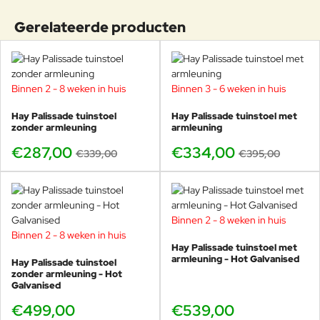
De kussens zijn waterafstotend, maar kunnen bij veel
bleekmiddel of harde borstels,
neerslag toch tijdelijk water opnemen. Wij raden aan om de
Gerelateerde producten
omdat deze de waterafstotende
kussens op te bergen wanneer u ze niet gebruikt.
laag kunnen beschadigen. Hoewel
Geschikt voor vele jaren buitenplezier!
de stof waterafstotend is, wordt
het aangeraden om bij langdurige
blootstelling aan zware regen of
Binnen 2 - 8 weken in huis
Binnen 3 - 6 weken in huis
In onze showroom in Voorschoten kunt u alle
-15%
-15%
sneeuw de kussens op te bergen.
soorten Palissade kussens van HAYuitproberen,
Met deze eenvoudige zorg blijft uw
Hay Palissade tuinstoel
Hay Palissade tuinstoel met
kom snel proefzitten!
Olefin-stof jarenlang mooi en
zonder armleuning
armleuning
functioneel.
€287,00
€334,00
€339,00
€395,00
Binnen 2 - 8 weken in huis
Binnen 2 - 8 weken in huis
Hay Palissade tuinstoel met
armleuning - Hot Galvanised
Hay Palissade tuinstoel
zonder armleuning - Hot
Galvanised
€499,00
€539,00