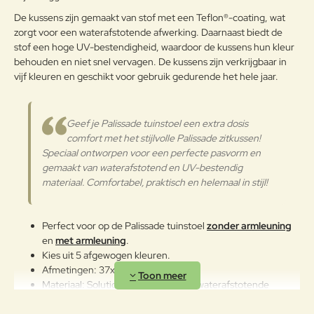
Waarderin
wat ideaal is voor gebruik
Slecht
Goed
Waardering:
g:
De kussens zijn gemaakt van stof met een Teflon®-coating, wat
buitenshuis. Dit maakt het
zorgt voor een waterafstotende afwerking. Daarnaast biedt de
materiaal niet alleen gemakkelijk
stof een hoge UV-bestendigheid, waardoor de kussens hun kleur
schoon te maken, maar ook
Verder
behouden en niet snel vervagen. De kussens zijn verkrijgbaar in
perfect geschikt voor tuinmeubels
vijf kleuren en geschikt voor gebruik gedurende het hele jaar.
en andere buitenaccessoires die
bestand moeten zijn tegen
uiteenlopende
weersomstandigheden.
Geef je Palissade tuinstoel een extra dosis
comfort met het stijlvolle Palissade zitkussen!
Onderhoudsadvies
Speciaal ontworpen voor een perfecte pasvorm en
gemaakt van waterafstotend en UV-bestendig
Om uw Olefin stof in optimale
materiaal. Comfortabel, praktisch en helemaal in stijl!
conditie te houden, verwijdert u
vuil en stof regelmatig met een
zachte borstel of stofzuiger op lage
Perfect voor op de Palissade tuinstoel
zonder armleuning
stand. Bij vlekken reinigt u de stof
en
met armleuning
.
met een zachte doek, lauw water
Kies uit 5 afgewogen kleuren.
en een mild reinigingsmiddel.
Afmetingen: 37x37x3cm.
Spoel grondig af om zeepresten te
verwijderen en laat de stof volledig
Materiaal: Solution dyed Olefin met waterafstotende
drogen. Vermijd agressieve
afwerking.
Buitenstof
schoonmaakmiddelen,