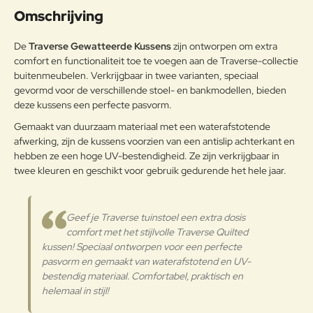
Uw naam:
kleurvastheid en
Omschrijving
weerbestendigheid. De vezels
worden tijdens het
Opmerkin
De
Traverse Gewatteerde Kussens
zijn ontworpen om extra
productieproces volledig
g:
comfort en functionaliteit toe te voegen aan de Traverse-collectie
doordrongen met kleur, waardoor
buitenmeubelen. Verkrijgbaar in twee varianten, speciaal
de stof beter bestand is tegen
gevormd voor de verschillende stoel- en bankmodellen, bieden
vervaging door zonlicht of intensief
gebruik.Dankzij de
deze kussens een perfecte pasvorm.
Buitenstof
waterafstotende afwerking stoot
Note:
HTML-code wordt niet vertaald!
Gemaakt van duurzaam materiaal met een waterafstotende
de stof water en vuil effectief af,
afwerking, zijn de kussens voorzien van een antislip achterkant en
Waarderin
wat ideaal is voor gebruik
Slecht
Goed
Waardering:
g:
hebben ze een hoge UV-bestendigheid. Ze zijn verkrijgbaar in
buitenshuis. Dit maakt het
twee kleuren en geschikt voor gebruik gedurende het hele jaar.
materiaal niet alleen gemakkelijk
schoon te maken, maar ook
Verder
perfect geschikt voor tuinmeubels
en andere buitenaccessoires die
Geef je Traverse tuinstoel een extra dosis
bestand moeten zijn tegen
comfort met het stijlvolle Traverse Quilted
uiteenlopende
kussen! Speciaal ontworpen voor een perfecte
weersomstandigheden.
pasvorm en gemaakt van waterafstotend en UV-
bestendig materiaal. Comfortabel, praktisch en
Onderhoudsadvies
helemaal in stijl!
Om uw Olefin stof in optimale