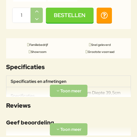
BESTELLEN
Familiebedrijf
Snel geleverd
Showroom
Grootste voorraad
Specificaties
Specificaties en afmetingen
Breedte 46,5cm Diepte 39,5cm
Specificaties
Hoogte 4cm
Reviews
Materiaal
Olefin is een hoogwaardige
Geef beoordeling
synthetische stof die bekend staat
om zijn duurzaamheid,