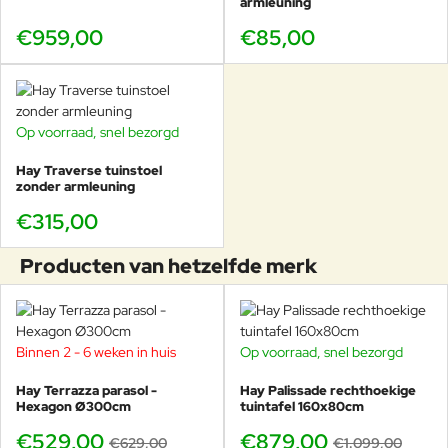
armleuning
€959,00
€85,00
Op voorraad, snel bezorgd
Hay Traverse tuinstoel
zonder armleuning
€315,00
Producten van hetzelfde merk
Binnen 2 - 6 weken in huis
Op voorraad, snel bezorgd
-16%
-20%
Hay Terrazza parasol -
Hay Palissade rechthoekige
Hexagon Ø300cm
tuintafel 160x80cm
€529,00
€879,00
€629,00
€1.099,00