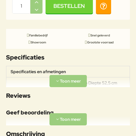
BESTELLEN
Familiebedrijf
Snel geleverd
Showroom
Grootste voorraad
Specificaties
Specificaties en afmetingen
Breedte 52 cm Diepte 52,5 cm
Specificaties
Hoogte 80,5 cm Zithoogte 46 cm
Reviews
Zitdiepte 38,5 cm
Materiaal
Geef beoordeling
De Traverse Collectie combineert
hittebehandeld essenhout en
Uw naam:
gelakt aluminium voor
Omschrijving
duurzaamheid, stabiliteit en een