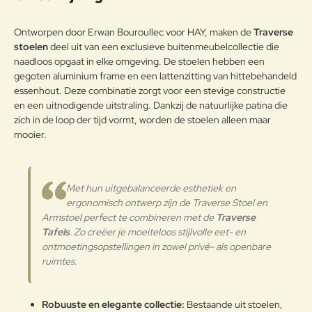
stijlvolle uitstraling. Het hout
Opmerkin
ontwikkelt een zilvergrijze patina
g:
Ontworpen door Erwan Bouroullec voor HAY, maken de
Traverse
door UV-straling, maar kan met
stoelen
deel uit van een exclusieve buitenmeubelcollectie die
regelmatig oliën worden hersteld.
naadloos opgaat in elke omgeving. De stoelen hebben een
Seizoensgebonden
gegoten aluminium frame en een lattenzitting van hittebehandeld
luchtvochtigheid kan kleine
essenhout. Deze combinatie zorgt voor een stevige constructie
scheurtjes veroorzaken, wat
Note:
HTML-code wordt niet vertaald!
en een uitnodigende uitstraling. Dankzij de natuurlijke patina die
Hout
normaal is en de kwaliteit niet
zich in de loop der tijd vormt, worden de stoelen alleen maar
Waarderin
beïnvloedt. Reinig vlekken direct,
Slecht
Goed
Waardering:
g:
mooier.
gebruik onderzetters en voorkom
schade door scherpe objecten of
onjuist gebruik zoals kantelen of
Verder
staan op het meubel. Verplaats het
Met hun uitgebalanceerde esthetiek en
meubilair door het op te tillen en
ergonomisch ontwerp zijn de Traverse Stoel en
controleer regelmatig de glijders
Armstoel perfect te combineren met de
Traverse
en schroeven. Voor langdurige
Tafels
. Zo creëer je moeiteloos stijlvolle eet- en
bescherming is regelmatig
ontmoetingsopstellingen in zowel privé- als openbare
onderhoud essentieel, vooral bij
ruimtes.
plaatsing nabij de kust.
Onderhoudsadvies
Robuuste en elegante collectie:
Bestaande uit stoelen,