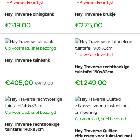
1 - 4 weken levertijd
1 - 4 weken levertijd
schuursponsjes of schuurmiddelen
om krassen te voorkomen. Voor
Erwan Bouroullec
Hay Traverse diningbank
Hay Traverse krukje
kalkafzettingen kun je een
Erwan Bouroullec is een Franse ontwerper en kunstenaar,
€519,00
€275,00
vochtige doek gebruiken met
gevestigd in Parijs. Hij studeerde aan de École Nationale
lauwwarm water en een mengsel
Supérieure des Arts in Cergy voordat hij samen met zijn broer
van één deel azijn op negen delen
water, maar vermijd schrobben om
het
Bouroullec Studio
oprichtte. Samen heeft het duo de
Op voorraad, snel bezorgd
-15%
beschadiging te voorkomen.
designwereld getransformeerd door nieuwe perspectieven op
1 - 4 weken levertijd
Regelmatig onderhoud verlengt de
materialiteit en functionaliteit te introduceren. Hun internationale
Hay Traverse tuinbank
levensduur en houdt je meubels in
portfolio omvat meubels, architectuur en kunstwerken.
Hay Traverse rechthoekige
optimale conditie!
tuintafel 190x83cm
Erwan staat bekend om zijn technische en doelgerichte aanpak,
waarmee hij flexibele en functionele ontwerpen creëert. In
€405,00
€1.249,00
€479,00
samenwerking met andere kunstenaars en creatieve geesten
werkt hij aan veelzijdige projecten. Voor HAY ontwierp hij
de
Traverse Collectie
, een perfecte balans tussen functionaliteit
en elegantie.
Op voorraad, snel bezorgd
Op voorraad, snel bezorgd
Hay Traverse rechthoekige
tuintafel 140x83cm
Hay Traverse Quilted
zitkussen voor tuinstoel met