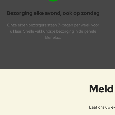
Bezorging elke avond, ook op zondag
Onze eigen bezorgers staan 7-dagen per week voor
u klaar. Snelle vakkundige bezorging in de gehele
Benelux.
Meld 
Laat ons uw e-