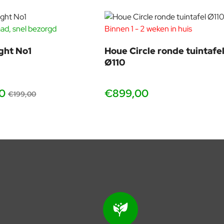
ad, snel bezorgd
Binnen 1 - 2 weken in huis
-20%
ght No1
Houe Circle ronde tuintafe
Ø110
0
€899,00
€199,00