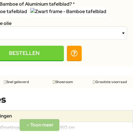
? Bamboe of Aluminium tafelblad?
 olie
BESTELLEN
Snel geleverd
Showroom
Grootste voorraad
es
tingen
Afmetingen: H:74 x W:90 x D:160 cm