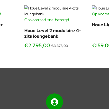
d
Op voorra
-16%
Op voorraad, snel bezorgd
-17%
er
Houe Li
Houe Level 2 modulaire 4-
zits loungebank
€2.795,00
€159,0
€3.378,00