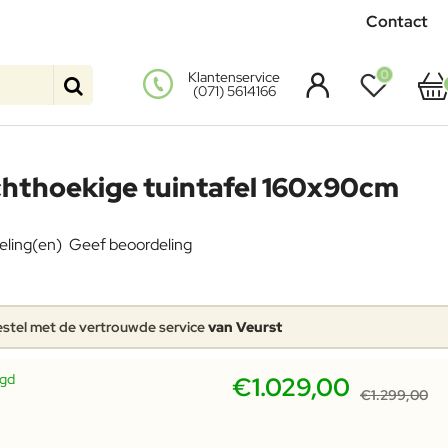
Contact
0
Klantenservice
(071) 5614166
chthoekige tuintafel 160x90cm
eling(en)
Geef beoordeling
stel met de vertrouwde service
van Veurst
rgd
€1.029,00
€1.299,00