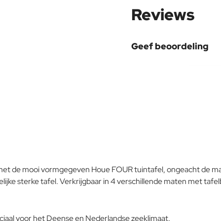
-21%
Reviews
Materiaal
Aluminium
Geef beoordeling
Uw naam:
Bamboe
Opmerking:
Onderhoudsadvies
Note:
HTM
Waardering:
jgt met de mooi vormgegeven Houe FOUR tuintafel, ongeacht de maa
Slecht
Waardering:
jke sterke tafel. Verkrijgbaar in 4 verschillende maten met tafe
Verder
Aluminium
ciaal voor het Deense en Nederlandse zeeklimaat.