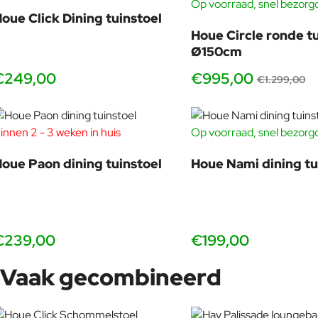
Op voorraad, snel bezorg
oue Click Dining tuinstoel
Houe Circle ronde tu
Ø150cm
€249,00
€995,00
€1.299,00
innen 2 - 3 weken in huis
Op voorraad, snel bezorg
oue Paon dining tuinstoel
Houe Nami dining tu
€239,00
€199,00
Vaak gecombineerd