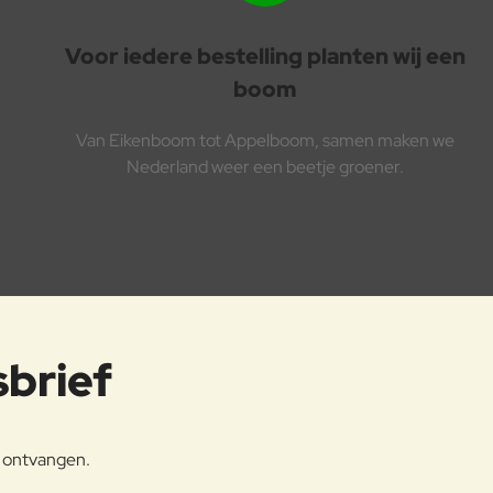
Voor iedere bestelling planten wij een
boom
Van Eikenboom tot Appelboom, samen maken we
Nederland weer een beetje groener.
sbrief
e ontvangen.