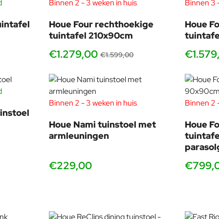
d
Binnen 2 - 3 weken in huis
Binnen 3 -
-23%
-20%
intafel
Houe Four rechthoekige
Houe Fo
tuintafel 210x90cm
tuintaf
€1.279,00
€1.579
€1.599,00
d
Binnen 2 - 3 weken in huis
Binnen 2 -
instoel
Houe Nami tuinstoel met
Houe Fo
armleuningen
tuintaf
parasol
€229,00
€799,