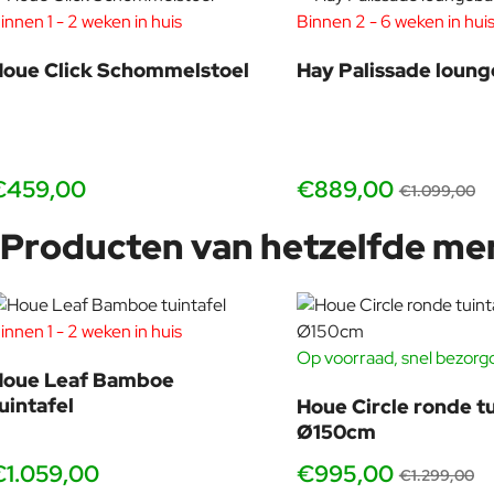
innen 1 - 2 weken in huis
Binnen 2 - 6 weken in hui
oue Click Schommelstoel
Hay Palissade loun
€459,00
€889,00
€1.099,00
Producten van hetzelfde me
innen 1 - 2 weken in huis
Op voorraad, snel bezorg
Houe Leaf Bamboe
uintafel
Houe Circle ronde tu
Ø150cm
€1.059,00
€995,00
€1.299,00