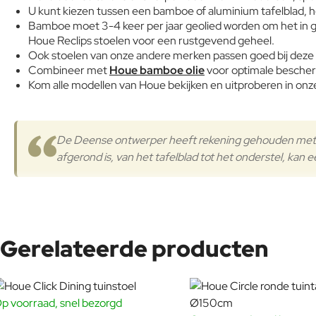
U kunt kiezen tussen een bamboe of aluminium tafelblad, he
Bamboe moet 3-4 keer per jaar geolied worden om het in 
Houe Reclips stoelen voor een rustgevend geheel.
Ook stoelen van onze andere merken passen goed bij deze t
Combineer met
Houe bamboe olie
voor optimale bescherm
Kom alle modellen van Houe bekijken en uitproberen in onze
De Deense ontwerper heeft rekening gehouden met kle
afgerond is, van het tafelblad tot het onderstel, kan 
Gerelateerde producten
p voorraad, snel bezorgd