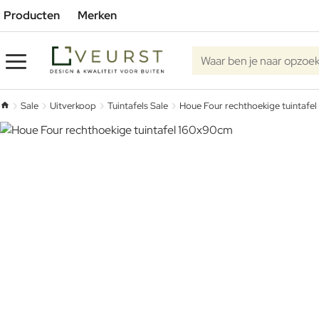
Producten
Merken
Waar ben je naar opzoe
Sale
Uitverkoop
Tuintafels Sale
Houe Four rechthoekige tuintafe
home