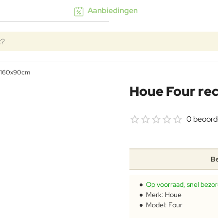
Aanbiedingen
k?
l 160x90cm
Houe Four re
0 beoord
Be
Op voorraad, snel bezo
Merk:
Houe
Model:
Four