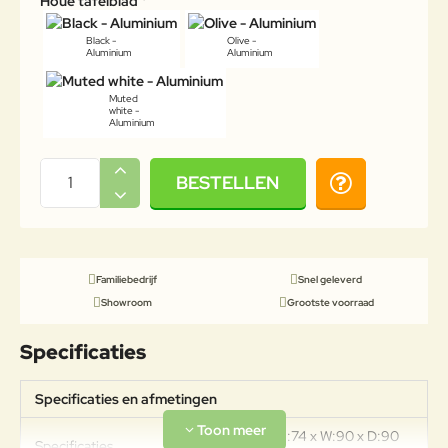
Houe tafelblad
Black -
Olive -
Aluminium
Aluminium
Muted
white -
Aluminium
BESTELLEN
Familiebedrijf
Snel geleverd
Showroom
Grootste voorraad
Specificaties
Specificaties en afmetingen
Afmetingen: H:74 x W:90 x D:90
Specificaties