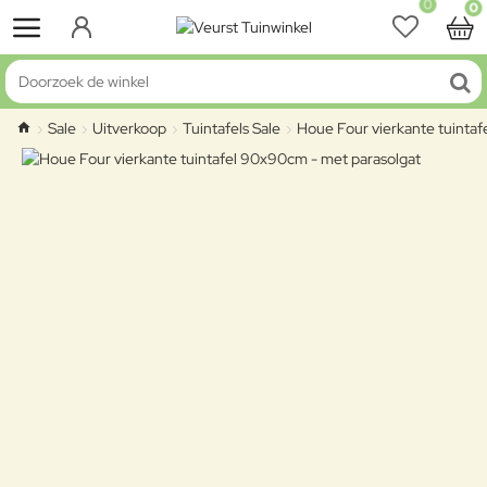
0
0
Doorzoek de winkel
Sale
Uitverkoop
Tuintafels Sale
Houe Four vierkante tuinta
home