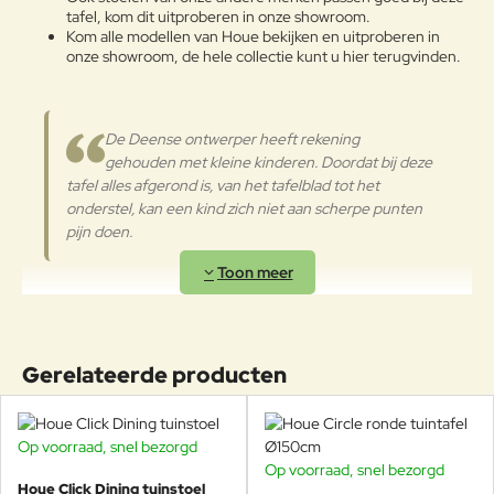
reinigingsmiddelen te reinigen. De
tafel, kom dit uitproberen in onze showroom.
Aluminium
langdurige en continue
Kom alle modellen van Houe bekijken en uitproberen in
blootstelling aan intense uv-
onze showroom, de hele collectie kunt u hier terugvinden.
straling of aan erg lage
temperaturen kunnen de originele
eigenschappen van de mooie
De Deense ontwerper heeft rekening
gekleurde polyestercoating
gehouden met kleine kinderen. Doordat bij deze
worden aangetast. We raden aan
tafel alles afgerond is, van het tafelblad tot het
om de producten wanneer ze
lange tijd niet gebruikt worden of
onderstel, kan een kind zich niet aan scherpe punten
in de winter te reinigen en op een
pijn doen.
beschermde plek op te bergen.
Gerelateerde producten
Op voorraad, snel bezorgd
Op voorraad, snel bezorgd
-23%
Houe Click Dining tuinstoel