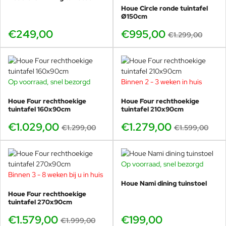
Houe Circle ronde tuintafel
Ø150cm
€249,00
€995,00
€1.299,00
Op voorraad, snel bezorgd
Binnen 2 - 3 weken in huis
-21%
-20%
Houe Four rechthoekige
Houe Four rechthoekige
tuintafel 160x90cm
tuintafel 210x90cm
€1.029,00
€1.279,00
€1.299,00
€1.599,00
Op voorraad, snel bezorgd
Binnen 3 - 8 weken bij u in huis
-21%
Houe Nami dining tuinstoel
Houe Four rechthoekige
tuintafel 270x90cm
€1.579,00
€199,00
€1.999,00