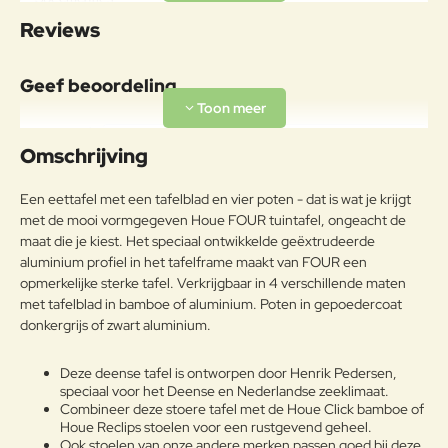
cm
Reviews
Materiaal
Aluminiumlegeringen,
Geef beoordeling
buitengewoon geschikt voor de
koude verwerking en gieten, op
Aluminium
Uw naam:
passende wijze behandeld om de
Omschrijving
weersomstandigheden te
weerstaan en met poeder gelakt.
Opmerkin
Een eettafel met een tafelblad en vier poten - dat is wat je krijgt
g:
Onderhoudsadvies
met de mooi vormgegeven Houe FOUR tuintafel, ongeacht de
maat die je kiest. Het speciaal ontwikkelde geëxtrudeerde
Om het product lange tijd in
aluminium profiel in het tafelframe maakt van FOUR een
uitstekende staat te houden, raden
opmerkelijke sterke tafel. Verkrijgbaar in 4 verschillende maten
we aan om het correct en
met tafelblad in bamboe of aluminium. Poten in gepoedercoat
Note:
HTML-code wordt niet vertaald!
regelmatig te reinigen. Verricht de
donkergrijs of zwart aluminium.
Waarderin
reiniging vaker op plaatsen die
Slecht
Goed
Waardering:
g:
door een grote vochtigheid of een
Deze deense tafel is ontworpen door Henrik Pedersen,
zeeklimaat worden gekenmerkt.
speciaal voor het Deense en Nederlandse zeeklimaat.
Het wordt aanbevolen om de
Verder
Combineer deze stoere tafel met de Houe Click bamboe of
oppervlakken met een zachte doek
Houe Reclips stoelen voor een rustgevend geheel.
en met water of neutrale
Ook stoelen van onze andere merken passen goed bij deze