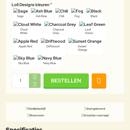
Loll Designs kleuren
Sage
Ash Blue
Chili
Fog
Black
Cloud
Charcoal
Leaf
White
Grey
Green
Apple Red
Driftwood
Sunset
Orange
Sky Blue
Navy Blue
BESTELLEN
Familiebedrijf
Snel geleverd
Showroom
Grootste voorraad
Specificaties