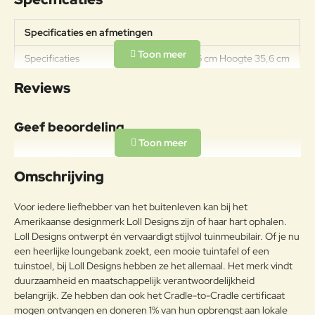
Specificaties en afmetingen
Specificaties
Diameter 40,6 cm Hoogte 35,6 cm
Reviews
Geef beoordeling
Uw naam:
Omschrijving
Opmerkin
Voor iedere liefhebber van het buitenleven kan bij het
g:
Amerikaanse designmerk Loll Designs zijn of haar hart ophalen.
Loll Designs ontwerpt én vervaardigt stijlvol tuinmeubilair. Of je nu
een heerlijke loungebank zoekt, een mooie tuintafel of een
tuinstoel, bij Loll Designs hebben ze het allemaal. Het merk vindt
duurzaamheid en maatschappelijk verantwoordelijkheid
Note:
HTML-code wordt niet vertaald!
belangrijk. Ze hebben dan ook het Cradle-to-Cradle certificaat
Waarderin
Slecht
Goed
mogen ontvangen en doneren 1% van hun opbrengst aan lokale
Waardering: