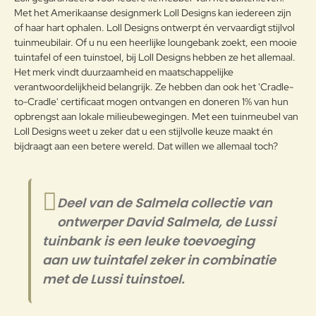
zodat de levendige kleuren van Loll
Met het Amerikaanse designmerk Loll Designs kan iedereen zijn
kunnen worden gecreëerd.
of haar hart ophalen. Loll Designs ontwerpt én vervaardigt stijlvol
Aangezien Loll-materiaal een post-
tuinmeubilair. Of u nu een heerlijke loungebank zoekt, een mooie
gebruikt gerecycled materiaal is,
tuintafel of een tuinstoel, bij Loll Designs hebben ze het allemaal.
fluctueert het medium om het
Note:
HTML-code wordt niet vertaald!
Het merk vindt duurzaamheid en maatschappelijke
materiaal te maken onvermijdelijk.
verantwoordelijkheid belangrijk. Ze hebben dan ook het 'Cradle-
Waarderin
Hoewel Loll continu streeft naar de
Slecht
Goed
Waardering:
g:
to-Cradle' certificaat mogen ontvangen en doneren 1% van hun
best mogelijke consistentie,
opbrengst aan lokale milieubewegingen. Met een tuinmeubel van
kunnen de kleur en textuur van het
Loll Designs weet u zeker dat u een stijlvolle keuze maakt én
materiaal enigszins variëren van
Verder
bijdraagt aan een betere wereld. Dat willen we allemaal toch?
plaat tot plaat en dus kunnen
Kunststof
product tot product kleine
afwijkingen vertonen. Maar dat
gezegd hebbende, is er niets om u
Deel van de Salmela collectie van
zorgen over te maken, want ze
doen hun best om deze
ontwerper David Salmela, de Lussi
inconsistenties in de winkel op te
tuinbank is een leuke toevoeging
vangen. Richlite-papiercomposiet
aan uw tuintafel zeker in combinatie
wordt in sommige stukken gebruikt
voor structurele elementen. Arbor
met de Lussi tuinstoel.
Wood, thermisch gemodificeerd
hout is ook te vinden in een select