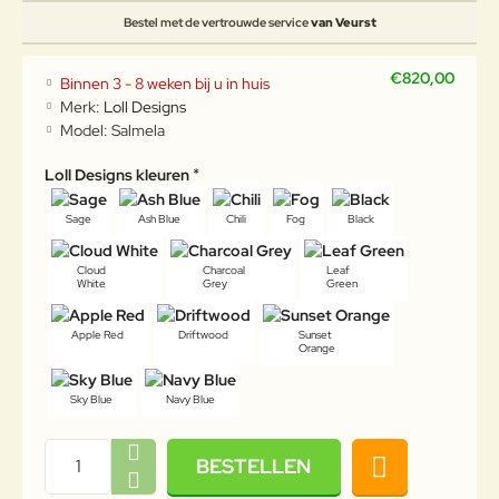
Bestel met de vertrouwde service
van Veurst
€820,00
Binnen 3 - 8 weken bij u in huis
Merk:
Loll Designs
Model:
Salmela
Loll Designs kleuren
Sage
Ash Blue
Chili
Fog
Black
Cloud
Charcoal
Leaf
White
Grey
Green
Apple Red
Driftwood
Sunset
Orange
Sky Blue
Navy Blue
BESTELLEN