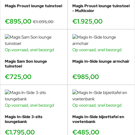
multidisciplinair ontwerp, maar noemt het 'driedimensionaal'. In de
Magis Proust lounge tuinstoel
Magis Proust lounge tuinstoel
werkwijze staat geen specifieke stijl centraal, maar een
- Multicolor
onderzoekende en probleemoplossende houding.
€895,00
€1.925,00
€1.095,00
Het werk van de studio Heatherwick omvat vele prestigieuze
projecten, zoals het bekroonde Britse Paviljoen op de Shanghai
World Expo 2010, de vuurschaal voor de Olympische Spelen van
2012 in Londen, twee Google hoofdkantoren en de nieuwe bus
voor Londen. Thomas is een Honorary Fellow van het Royal
Op voorraad, snel bezorgd
Op voorraad, snel bezorgd
Institute of British Architects; een Senior Research Fellow bij het
Magis Sam Son lounge
Magis In-Side lounge armchair
Victoria & Albert Museum en een bijzonder hoogleraar bij
tuinstoel
meerdere universiteiten. Hij heeft de Prince Philip Designers Prize
gewonnen en was in 2004 de jongste designer die werd benoemd
€725,00
€985,00
tot Royal Designer for Industry. In 2010 ontving Thomas de RIBA
Lubetkin-prijs en de London Design Medal als erkenning voor zijn
uitstekende bijdrage aan design. In 2013 werd Thomas geridderd
(CBE) voor zijn diensten aan de ontwerpindustrie.
Op voorraad, snel bezorgd
Op voorraad, snel bezorgd
Magis In-Side 3-zits
Magis In-Side bijzettafel en
loungebank
voetenbank
€1.795,00
€485,00