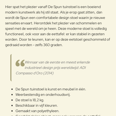
Opmerkin
Hier spat het plezier vanaf! De Spun tuinstoel is een boeiend
g:
modern kunstwerk als hij stil staat. Als je erop gaat zitten, dan
wordt de Spun een comfortabele design stoel waarin je nieuwe
sensaties ervaart. Herontdek het plezier van schommelen en
speel met de wereld om je heen. Deze moderne stoel is volledig
functioneel, ook voor aan de eettafel: er kan stabiel in gezeten
Note:
HTML-code wordt niet vertaald!
worden. Door te leunen, kan er op deze eetstoel geschommeld of
Waarderin
Slecht
Goed
gedraaid worden - zelfs 360 graden.
Waardering:
g:
Verder
Winnaar van de eerste en meest erkende
industrieel design prijs wereldwijd: ADI
Compasso d'Oro (2014)
De Spun tuinstoel is kunst en meubel in één.
Weerbestendig en onderhoudsvrij.
De stoel is 18,2 kg.
Beschikbaar in vijf kleuren.
Gemaakt van polyethyleen.