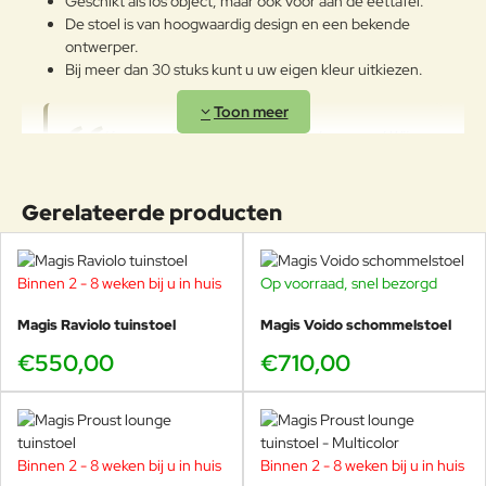
Geschikt als los object, maar ook voor aan de eettafel.
De stoel is van hoogwaardig design en een bekende
ontwerper.
Bij meer dan 30 stuks kunt u uw eigen kleur uitkiezen.
Kom proefdraaien in de Veurst showroom! Wij
vertellen u graag meer over de bijzondere
design objecten van Magis en kunnen u adviseren op
een passende tuinset.
Gerelateerde producten
Thomas Heatherwick
Binnen 2 - 8 weken bij u in huis
Op voorraad, snel bezorgd
Thomas Heatherwick werd in 1970 in Londen geboren. Hij wordt
Magis Raviolo tuinstoel
Magis Voido schommelstoel
omschreven als één van de meest invloedrijke Britse ontwerpers
€550,00
€710,00
van het moment. Zijn studio, Heatherwick Studios, telt zo'n 180
ontwerpers, architecten en kunstenaars. Deze studio ontwerpt
producten, gebouwen, interieurs, publieke kunstwerken,
vervoersmiddelen en zelfs landschappen. Dit is een tegenreactie
op de fragmentatie in de design wereld, waar steeds vanuit één
Binnen 2 - 8 weken bij u in huis
Binnen 2 - 8 weken bij u in huis
-18%
perspectief naar ontwerp wordt gekeken. Thomas gelooft niet in