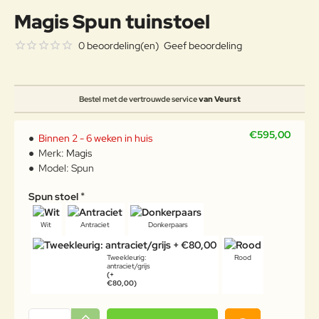
Magis Spun tuinstoel
0 beoordeling(en)
Geef beoordeling
Bestel met de vertrouwde service
van Veurst
€595,00
Binnen 2 - 6 weken in huis
Merk:
Magis
Model:
Spun
Spun stoel
Wit
Antraciet
Donkerpaars
Tweekleurig:
Rood
antraciet/grijs
(+
€80,00)