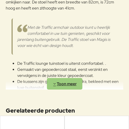
omkijken naar. De stoel heeft een breedte van 82cm, is 72cm
hoog en heeft een zithoogte van 41cm.
Met de Traffic armchair outdoor kunt u heerlijk
comfortabel in uw tuin genieten, geschikt voor
jarenlang buitengebruik. De Traffic
stoel van Magis is
voor wie écht van design houdt.
De Traffic lounge tuinstoel is uiterst comfortabel. .
Gemaakt van gepoedercoat staal, eerst verzinkt en
vervolgens in de juiste kleur gepoedercoat.
De kussens zijn gemaakt van polyhedra, bekleed met een
luxe buitenstof.
Ook zijn de kussens wasbaar.
Bijpassende bijzettafels beschikbaar.
Kom proefzitten op deze stoel in onze showroom.
Gerelateerde producten
Geschikt voor vele jaren buitenplezier!