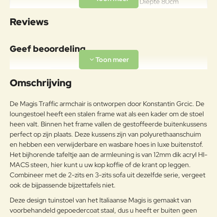
Breedte 82cm Diepte 80cm
Hoogte 72cm Hoogte zitting 41cm
Specificaties
Reviews
Hoogte armleuningen 55cm
Gewicht 17 kg
Geef beoordeling
Uw naam:
Omschrijving
Opmerkin
De Magis Traffic armchair is ontworpen door Konstantin Grcic. De
g:
loungestoel heeft een stalen frame wat als een kader om de stoel
heen valt. Binnen het frame vallen de gestoffeerde buitenkussens
perfect op zijn plaats. Deze kussens zijn van polyurethaanschuim
en hebben een verwijderbare en wasbare hoes in luxe buitenstof.
Het bijhorende tafeltje aan de armleuning is van 12mm dik acryl HI-
Note:
HTML-code wordt niet vertaald!
MACS steen, hier kunt u uw kop koffie of de krant op leggen.
Waarderin
Slecht
Goed
Combineer met de 2-zits en 3-zits sofa uit dezelfde serie, vergeet
Waardering:
g:
ook de bijpassende bijzettafels niet.
Deze design tuinstoel van het Italiaanse Magis is gemaakt van
Verder
voorbehandeld gepoedercoat staal, dus u heeft er buiten geen