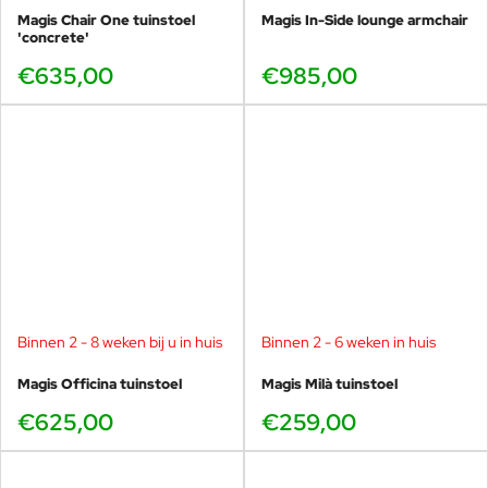
onderzoek naar de geschiedenis van kunst, design en architectuur en
Magis Chair One tuinstoel
Magis In-Side lounge armchair
'concrete'
zijn passie voor techniek en materialen.
€635,00
€985,00
Binnen 2 - 8 weken bij u in huis
Binnen 2 - 6 weken in huis
Magis Officina tuinstoel
Magis Milà tuinstoel
€625,00
€259,00