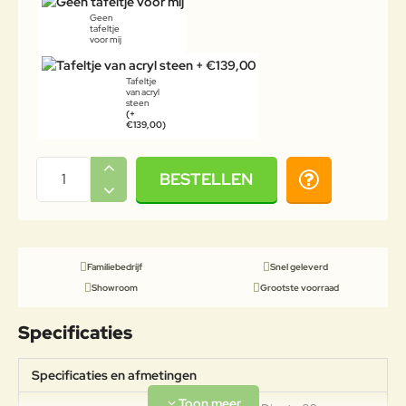
Geen
tafeltje
voor mij
Tafeltje
van acryl
steen
(+
€139,00)
BESTELLEN
Familiebedrijf
Snel geleverd
Showroom
Grootste voorraad
Specificaties
Specificaties en afmetingen