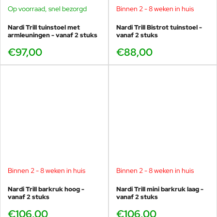
Op voorraad, snel bezorgd
Binnen 2 - 8 weken in huis
kijken of voor vrijblijvend advies.
een oplossing van 1⁄4 kopje milde
zeep per gallon lauw water.
Nardi Trill tuinstoel met
Nardi Trill Bistrot tuinstoel -
Gebruik een spons of een zeer
armleuningen - vanaf 2 stuks
vanaf 2 stuks
zachte borstel om de vlek lichtjes in
beweging te brengen. Spoel
€97,00
€88,00
vervolgens grondig om alle
zeepresten te verwijderen en laat
de stof aan de lucht
drogen.MACHINE WASSEN
Sommige afneembare hoezen
kunnen in de wasmachine worden
gewassen, raadpleeg echter de
meubelfabrikant voordat u de hoes
verwijdert, aangezien de
constructie van het kussen kan
Buitenkussens
variëren. Sluit voor het wassen
eerst alle ritsen. Machinewas in
Binnen 2 - 8 weken in huis
Binnen 2 - 8 weken in huis
koud water op de delicate cyclus
met normale hoeveelheden mild
Nardi Trill barkruk hoog -
Nardi Trill mini barkruk laag -
wasmiddel. Voeg voor ernstige
vanaf 2 stuks
vanaf 2 stuks
schimmel of meeldauw 1 kopje
€106,00
€106,00
bleekmiddel toe. Laat de stof aan