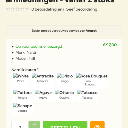
0 beoordeling(en)
Geef beoordeling
Bestel met de vertrouwde service
van Veurst
€97,00
Op voorraad, snel bezorgd
Merk:
Nardi
Model:
Trill
Nardi kleuren
White
Antracite
Grigio
Rosa
Bouquet
Tortora
Agave
Ottanio
Tabacco
Senape
BESTELLEN