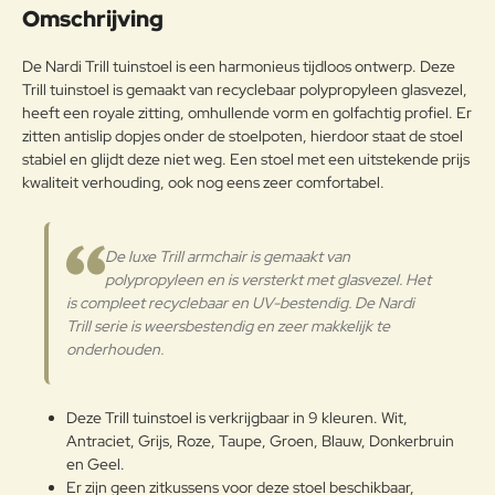
Omschrijving
Acryl: 240gr/m2 - 5/8 UV
beschermd - acryl garen geverfd -
Opmerkin
De Nardi Trill tuinstoel is een harmonieus tijdloos ontwerp. Deze
vuilafstotend - schimmelwerend -
g:
weersbestendig - 30 graden
Trill tuinstoel is gemaakt van recyclebaar polypropyleen glasvezel,
wasbaarSunbrella: 280gr/m2 -
heeft een royale zitting, omhullende vorm en golfachtig profiel. Er
100% in massa gekleurd acryl,
zitten antislip dopjes onder de stoelpoten, hierdoor staat de stoel
water- en vuilafstotend,
stabiel en glijdt deze niet weg. Een stoel met een uitstekende prijs
schimmelwerend - UV beschermd
kwaliteit verhouding, ook nog eens zeer comfortabel.
Note:
HTML-code wordt niet vertaald!
Buitenkussen
- weersbestendig - wasbaar 40
Waarderin
gradenTECH: 830gr/m2 - 50%
Slecht
Goed
Waardering:
g:
vinyl/50% polyester - gecoat -
De luxe Trill armchair is gemaakt van
waterafstotend - bestand tegen
polypropyleen en is versterkt met glasvezel. Het
vlekken en schimmel -
Verder
is compleet recyclebaar en UV-bestendig. De Nardi
brandvertragend - antibacterieel -
Trill serie is weersbestendig en zeer makkelijk te
UV beschermd - handwas koud
onderhouden.
water
Onderhoudsadvies
Deze Trill tuinstoel is verkrijgbaar in 9 kleuren. Wit,
Een van de beste manieren om
Antraciet, Grijs, Roze, Taupe, Groen, Blauw, Donkerbruin
Sunbrella®-stoffen er goed uit te
en Geel.
laten zien, is door vuil weg te
Er zijn geen zitkussens voor deze stoel beschikbaar,