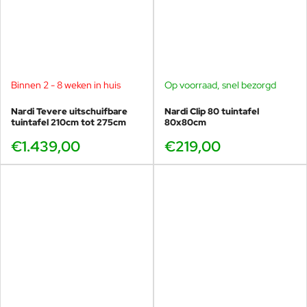
de stof trekken • Reinig het gehele
oppervlak met een spons, schone
handdoek of zeer zachte borstel •
Grondig spoelen om alle
zeepresten te verwijderen •
Luchtdroog Bij ernstige
schimmelgroei kunnen de
Binnen 2 - 8 weken in huis
Op voorraad, snel bezorgd
hoeveelheden bleekmiddel
worden verhoogd. Het is het beste
Nardi Tevere uitschuifbare
Nardi Clip 80 tuintafel
tuintafel 210cm tot 275cm
80x80cm
om het hele oppervlak van de stof
te reinigen om waterkringen en
€1.439,00
€219,00
vlekken te voorkomen.