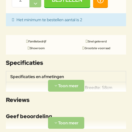
Het minimum te bestellen aantal is 2
Familiebedrijf
Snel geleverd
Showroom
Grootste voorraad
Specificaties
Specificaties en afmetingen
Hoogte: 82cm Breedte: 58cm
Specificaties
Diepte: 53cm Stapelbaar tot 6
Reviews
stuks. Gewicht: 4,7kg
Materiaal
Geef beoordeling
UV-bestendig polypropyleen
Frame
versterkt met glasvezel.
Uw naam: