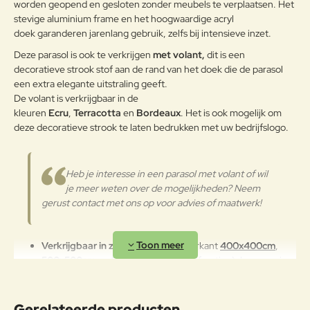
worden geopend en gesloten zonder meubels te verplaatsen. Het
door een grote vochtigheid of een
zeeklimaat worden gekenmerkt.
stevige aluminium frame en het hoogwaardige acryl
Verder
Het wordt aanbevolen om de
doek garanderen jarenlang gebruik, zelfs bij intensieve inzet.
oppervlakken met een zachte doek
Deze parasol is ook te verkrijgen
met volant,
dit is een
en met water of neutrale
decoratieve strook stof aan de rand van het doek die de parasol
reinigingsmiddelen te reinigen. De
een extra elegante uitstraling geeft.
Aluminium
langdurige en continue
De volant is verkrijgbaar in de
blootstelling aan intense uv-
kleuren
Ecru
,
Terracotta
en
Bordeaux
. Het is ook mogelijk om
straling of aan erg lage
deze decoratieve strook te laten bedrukken met uw bedrijfslogo.
temperaturen kunnen de originele
eigenschappen van de mooie
gekleurde polyestercoating
worden aangetast. We raden aan
Heb je interesse in een parasol met volant of wil
om de producten wanneer ze
je meer weten over de mogelijkheden? Neem
lange tijd niet gebruikt worden of
gerust contact met ons op voor advies of maatwerk!
in de winter te reinigen en op een
beschermde plek op te bergen of
af te dekken met de parasolhoes.
Verkrijgbaar in zes afmetingen
: vierkant
400x400cm
,
500x500cm
en
600x600cm
(deze afmeting), langwerpig
300x400cm
,
400x500cm
en
500x600cm
.
Luxere variant van de Verona parasol:
Bekijk de Verona
parasol hier.
Gerelateerde producten