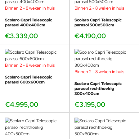
beschutting en een stijlvolle uitstraling op elk
terras. Zo is de Capri parasol ideaal voor wie alleen
Binnen 2 - 8 weken in huis
Binnen 2 - 8 weken in huis
genoegen neemt met het allerbeste in comfort,
Scolaro Capri Telescopic
Scolaro Capri Telescopic
design en levensduur.
parasol 400x400cm
parasol 500x500cm
€3.339,00
€4.190,00
Tip van Veurst – Het verschil tussen de Verona en
Binnen 2 - 8 weken in huis
de Capri parasols
Binnen 2 - 8 weken in huis
Twijfel je tussen de
Scolaro Verona
en de
Scolaro Capri
? Beide
Scolaro Capri Telescopic
parasol 600x600cm
modellen worden in Italië gemaakt en behoren tot de absolute top
Scolaro Capri Telescopic
parasol rechthoekig
van de markt, maar ze verschillen op een aantal belangrijke
300x400cm
punten:
€4.995,00
€3.195,00
Constructie & gewicht
De Capri heeft een zwaardere constructie met dikkere profielen
en extra verstevigingen. Daardoor is deze beter bestand tegen
intensief gebruik of wind op open terrassen. De Verona is iets
lichter, maar daardoor makkelijker te verplaatsen of op te bergen.