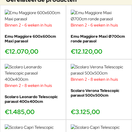
Topkwaliteit uit Italië
: gemaakt in de eigen fabriek van
Scolaro.
Materialen:
frame van aluminium met antraciete of witte
poedercoating, het parasoldoek is van hoogwaardig UV-
Binnen 2 - 6 weken in huis
Binnen 2 - 6 weken in huis
bestendig Acryl.
Ongevoelig voor zout water en uv-degradatie.
Emu Maggiore 600x600cm
Emu Maggiore Maxi Ø700cm
Slim telescopisch openings- en sluitsysteem
: met zeer
Maxi parasol
ronde parasol
weinig kracht in en uit te klappen.
€12.070,00
€12.120,00
Exclusief hoes:
Een hoogwaardige parasolhoes kan bij de
opties worden geselcteerd.
Duurzaam, weerbestendig en onderhoudsvriendelijk.
Geschikt voor intensief proffesioneel gebruik en grotere
buitenruimtes waar duurzaamheid en stabiliteit essentieel
Binnen 2 - 8 weken in huis
zijn.
Binnen 2 - 8 weken in huis
Scolaro Verona Telescopic
Let op: de
prijs is exclusief parasolvoet
. Vergeet daarom niet om
parasol 500x500cm
Scolaro Leonardo Telescopic
in de opties ook de juiste voet te selecteren, zodat je parasol altijd
parasol 400x400cm
stevig staat. De diameter van de paal is 10cm.
€1.485,00
€3.125,00
De afmeting van 600x600cm zorgt voor royale