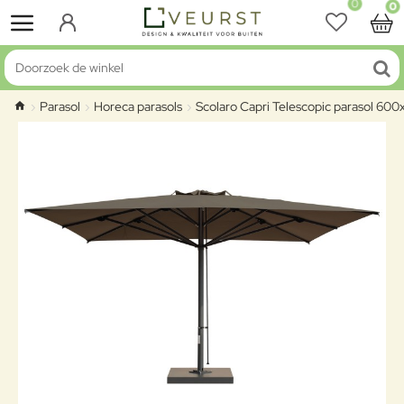
0
0
Doorzoek de winkel
Parasol
Horeca parasols
Scolaro Capri Telescopic parasol 6
home