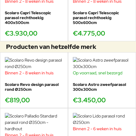
Binnen 2 - 8 weken in huis
Binnen 2 - 8 weken in huis
Afwerking & details
De
Capri
blinkt uit in verfijnde afwerking, denk aan subtielere
Scolaro Capri Telescopic
Scolaro Capri Telescopic
verbindingen, een robuustere mast en een luxere uitstraling.
parasol rechthoekig
parasol rechthoekig
De
Verona
biedt een vergelijkbare stijl, maar met iets
400x500cm
500x600cm
eenvoudigere afwerking om de prijs vriendelijk te houden.
€3.930,00
€4.775,00
Gebruikstoepassing
De
Verona
is ideaal voor
particulier en zakelijk gebruik
: een
Producten van hetzelfde merk
terras, tuin, compacte horecaruimte of bedrijfstuin.
De
Capri
is ontworpen voor
intensief professioneel gebruik
of
grotere buitenruimtes waar duurzaamheid en stabiliteit essentieel
zijn.
Binnen 2 - 8 weken in huis
Op voorraad, snel bezorgd
Prijs & waarde
Scolaro Revo design parasol
Beide modellen bieden uitzonderlijke kwaliteit, maar de
Scolaro Astro zweefparasol
Verona
is
rond Ø250cm
300x300cm
de perfecte keuze voor wie het design en gemak van Scolaro wil,
zonder de extra kosten van de Capri.
€819,00
€3.450,00
Kort samengevat:
Kies
Verona
voor elegant design, gebruiksgemak en
Binnen 2 - 6 weken in huis
uitstekende prijs-kwaliteit.
Binnen 2 - 8 weken in huis