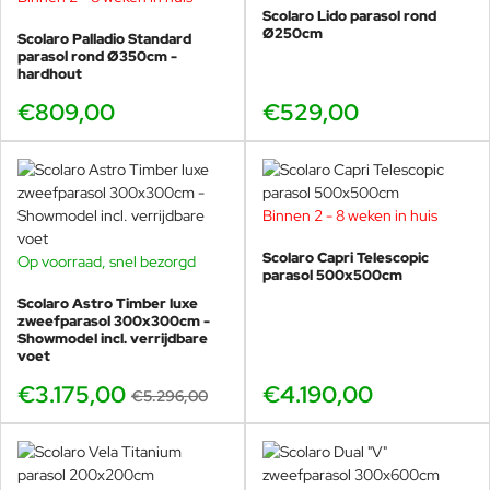
Scolaro Lido parasol rond
Kies
Capri
als je het allerbeste zoekt in stevigheid,
Ø250cm
Scolaro Palladio Standard
afwerking en duurzaamheid.
parasol rond Ø350cm -
hardhout
€809,00
€529,00
Binnen 2 - 8 weken in huis
Scolaro Capri Telescopic
Op voorraad, snel bezorgd
SHOWMODEL
parasol 500x500cm
-40%
Scolaro Astro Timber luxe
zweefparasol 300x300cm -
Showmodel incl. verrijdbare
voet
€3.175,00
€4.190,00
€5.296,00