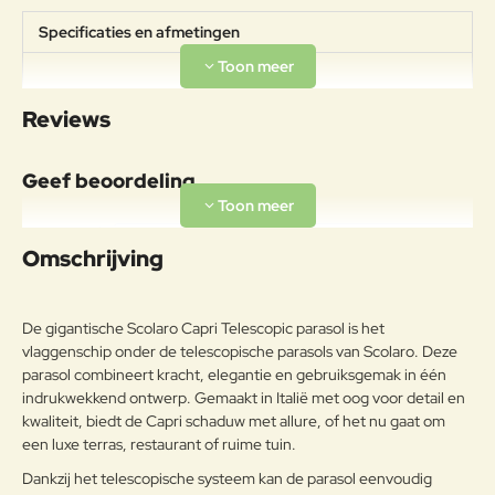
Specificaties en afmetingen
Afmetingen:
Specificaties
600x600cmDoorloophoogte:
Reviews
260cm Gewicht: 150kg
Materiaal
Geef beoordeling
Aluminiumlegeringen,
buitengewoon geschikt voor de
Uw naam:
koude verwerking en gieten, op
Omschrijving
Aluminium
passende wijze behandeld om de
weersomstandigheden te
Opmerkin
weerstaan en met poeder gelakt.
g:
De gigantische Scolaro Capri Telescopic parasol is het
Onderhoudsadvies
vlaggenschip onder de telescopische parasols van Scolaro. Deze
parasol combineert kracht, elegantie en gebruiksgemak in één
Om het product lange tijd in
indrukwekkend ontwerp. Gemaakt in Italië met oog voor detail en
uitstekende staat te houden, raden
kwaliteit, biedt de Capri schaduw met allure, of het nu gaat om
Note:
HTML-code wordt niet vertaald!
we aan om het correct en
een luxe terras, restaurant of ruime tuin.
Waarderin
regelmatig te reinigen. Verricht de
Slecht
Goed
Waardering:
g:
Dankzij het telescopische systeem kan de parasol eenvoudig
reiniging vaker op plaatsen die