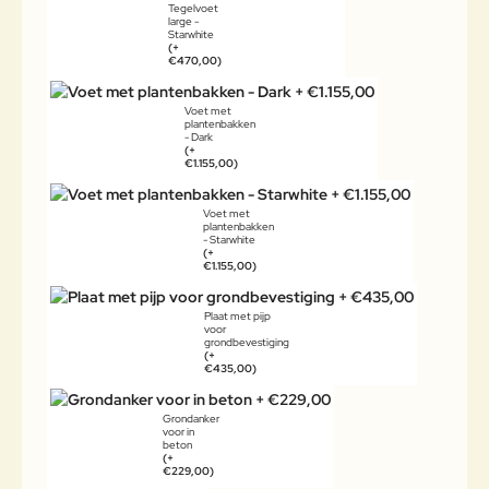
Tegelvoet
large -
Starwhite
(+
€470,00)
Voet met
plantenbakken
- Dark
(+
€1.155,00)
Voet met
plantenbakken
- Starwhite
(+
€1.155,00)
Plaat met pijp
voor
grondbevestiging
(+
€435,00)
Grondanker
voor in
beton
(+
€229,00)