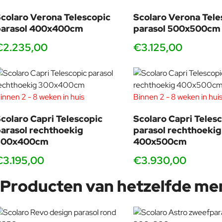
De
Capri
blinkt uit in verfijnde afwerking, denk aan subtielere v
colaro Verona Telescopic
Scolaro Verona Tele
afwerking om de prijs vriendelijk te houden.
parasol 400x400cm
parasol 500x500cm
Gebruikstoepassing
€2.235,00
€3.125,00
De
Verona
is ideaal voor
particulier en zakelijk gebruik
: een ter
De
Capri
is ontworpen voor
intensief professioneel gebruik
of
Prijs & waarde
Beide modellen bieden uitzonderlijke kwaliteit, maar de
Verona
i
innen 2 - 8 weken in huis
Binnen 2 - 8 weken in hui
Kort samengevat:
colaro Capri Telescopic
Scolaro Capri Teles
arasol rechthoekig
parasol rechthoekig
Kies
Verona
voor elegant design, gebruiksgemak en uitsteke
300x400cm
400x500cm
Kies
Capri
als je het allerbeste zoekt in stevigheid, afwerk
€3.195,00
€3.930,00
Producten van hetzelfde me