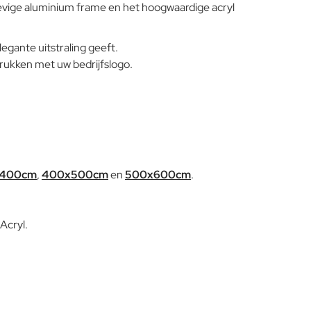
evige aluminium frame en het hoogwaardige acryl
L-code wordt niet vertaald!
water of neutrale reinigingsmiddelen te reinigen. De langdurige
en continue blootstelling aan intense uv-straling of aan erg lage
Goed
temperaturen kunnen de originele eigenschappen van de
legante uitstraling geeft.
mooie gekleurde polyestercoating worden aangetast. We raden
drukken met uw bedrijfslogo.
aan om de producten wanneer ze lange tijd niet gebruikt
worden of in de winter te reinigen en op een beschermde plek
op te bergen of af te dekken met de parasolhoes.
400cm
,
400x500cm
en
500x600cm
.
Acryl.