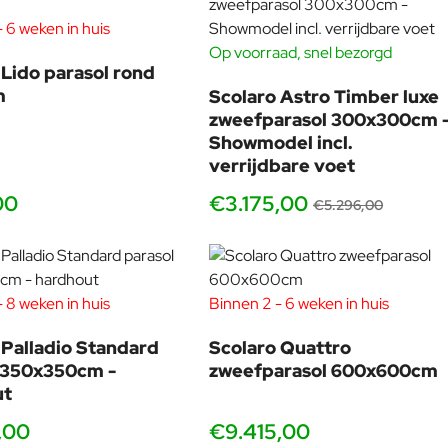
 6 weken in huis
Op voorraad, snel bezorgd
SHOWMODEL
 Lido parasol rond
-40
m
Scolaro Astro Timber luxe
zweefparasol 300x300cm 
Showmodel incl.
verrijdbare voet
00
€3.175,00
€5.296,00
 8 weken in huis
Binnen 2 - 6 weken in huis
 Palladio Standard
Scolaro Quattro
 350x350cm -
zweefparasol 600x600cm
ut
,00
€9.415,00