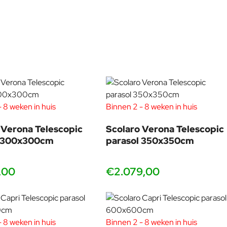
ijd stevig staat. De diameter van de paal is 10cm.
 8 weken in huis
Binnen 2 - 8 weken in huis
 Verona Telescopic
Scolaro Verona Telescopic
l 300x300cm
parasol 350x350cm
 van de markt, maar ze verschillen op een aantal belangrijke
,00
€2.079,00
ensief gebruik of wind op open terrassen. De Verona is iets
 8 weken in huis
Binnen 2 - 8 weken in huis