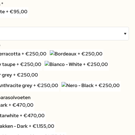
n
parasolvoeten