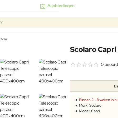
Aanbiedingen
k?
00cm
Scolaro Capr
0 beoord
Be
Binnen 2 - 8 weken in hu
Merk:
Scolaro
Model:
Capri