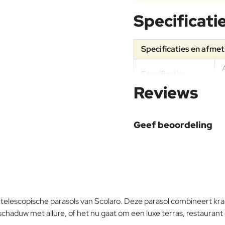
Specificati
Specificaties en afme
Specificaties
Reviews
Materiaal
Geef beoordeling
Aluminium
Uw naam:
Onderhoudsadvies
Opmerking:
e telescopische parasols van Scolaro. Deze parasol combineert k
 schaduw met allure, of het nu gaat om een luxe terras, restaurant 