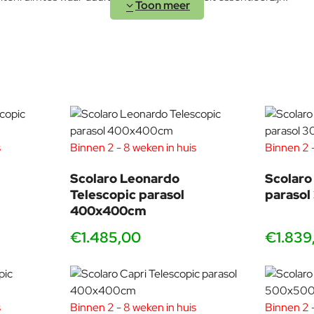
 in de opties ook de juiste voet te selecteren, zodat je parasol alt
ng en een stijlvolle uitstraling op elk terras. Zo
eemt met het allerbeste in comfort, design en
s
Binnen 2 - 8 weken in huis
Binnen 2 -
Scolaro Leonardo
Scolaro
Capri parasols
Telescopic parasol
paraso
modellen worden in Italië gemaakt en behoren tot de absolute top
400x400cm
€1.485,00
€1.839
n extra verstevigingen. Daardoor is deze beter bestand tegen int
s
Binnen 2 - 8 weken in huis
Binnen 2 -