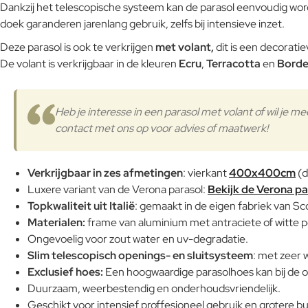
Dankzij het telescopische systeem kan de parasol eenvoudig wo
doek garanderen jarenlang gebruik, zelfs bij intensieve inzet.
Deze parasol is ook te verkrijgen
met volant,
dit is een decoratie
De volant is verkrijgbaar in de kleuren
Ecru
,
Terracotta
en
Bord
Heb je interesse in een parasol met volant of wil je
contact met ons op voor advies of maatwerk!
Verkrijgbaar in zes afmetingen
: vierkant
400x400cm
(d
Luxere variant van de Verona parasol:
Bekijk de Verona par
Topkwaliteit uit Italië
: gemaakt in de eigen fabriek van Sco
Materialen:
frame van aluminium met antraciete of witte p
Ongevoelig voor zout water en uv-degradatie.
Slim telescopisch openings- en sluitsysteem
: met zeer w
Exclusief hoes:
Een hoogwaardige parasolhoes kan bij de o
Duurzaam, weerbestendig en onderhoudsvriendelijk.
Geschikt voor intensief proffesioneel gebruik en grotere bu