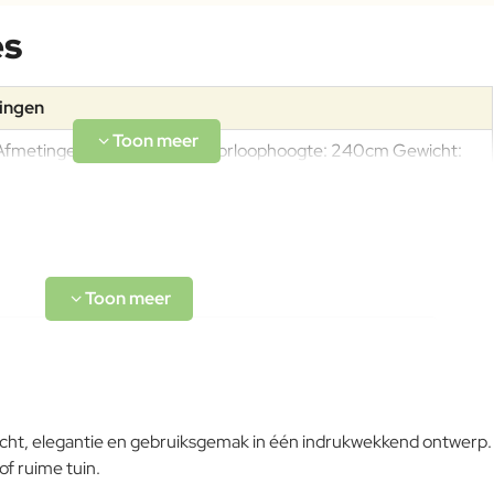
es
tingen
Afmetingen:400x400cmDoorloophoogte: 240cm Gewicht:
85kg
Aluminiumlegeringen, buitengewoon geschikt voor de koude
verwerking en gieten, op passende wijze behandeld om de
weersomstandigheden te weerstaan en met poeder gelakt.
Om het product lange tijd in uitstekende staat te houden,
raden we aan om het correct en regelmatig te reinigen.
racht, elegantie en gebruiksgemak in één indrukwekkend ontwerp.
Verricht de reiniging vaker op plaatsen die door een grote
of ruime tuin.
vochtigheid of een zeeklimaat worden gekenmerkt. Het wordt
aanbevolen om de oppervlakken met een zachte doek en met