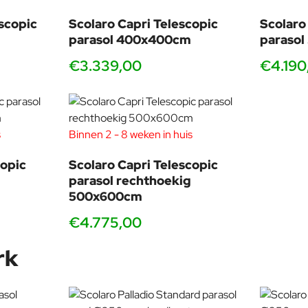
erbindingen, een robuustere mast en een luxere uitstraling. De
Ver
scopic
Scolaro Capri Telescopic
Scolaro
parasol 400x400cm
paraso
€3.339,00
€4.190
ras, tuin, compacte horecaruimte of bedrijfstuin.
 grotere buitenruimtes waar duurzaamheid en stabiliteit essentieel
s de perfecte keuze voor wie het design en gemak van Scolaro wil,
s
Binnen 2 - 8 weken in huis
copic
Scolaro Capri Telescopic
parasol rechthoekig
nde prijs-kwaliteit.
500x600cm
ing en duurzaamheid.
€4.775,00
rk