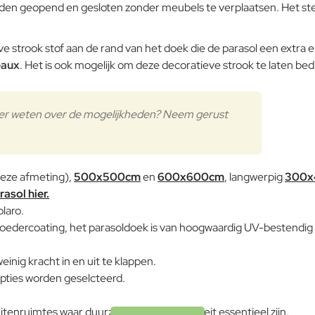
rden geopend en gesloten zonder meubels te verplaatsen. Het st
Note:
HTM
Aluminium
Waardering:
Slecht
Waardering:
ve strook stof aan de rand van het doek die de parasol een extra e
eaux
. Het is ook mogelijk om deze decoratieve strook te laten be
Verder
 meer weten over de mogelijkheden? Neem gerust
eze afmeting),
500x500cm
en
600x600cm
, langwerpig
300x
asol hier.
laro.
oedercoating, het parasoldoek is van hoogwaardig UV-bestendig 
einig kracht in en uit te klappen.
pties worden geselcteerd.
itenruimtes waar duurzaamheid en stabiliteit essentieel zijn.