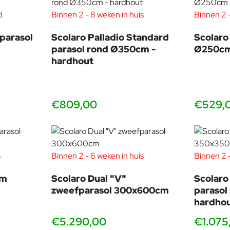
d
Binnen 2 - 8 weken in huis
Binnen 2 -
parasol
Scolaro Palladio Standard
Scolaro
parasol rond Ø350cm -
Ø250c
hardhout
€809,00
€529,
s
Binnen 2 - 6 weken in huis
Binnen 2 -
um
Scolaro Dual "V"
Scolaro
zweefparasol 300x600cm
parasol
hardho
€5.290,00
€1.075