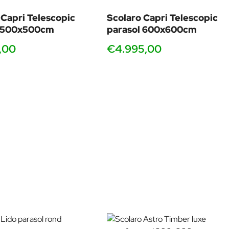
ona
biedt een vergelijkbare stijl, maar met iets eenvoudigere
 Capri Telescopic
Scolaro Capri Telescopic
l 500x500cm
parasol 600x600cm
,00
€4.995,00
 zijn.
 zonder de extra kosten van de Capri.