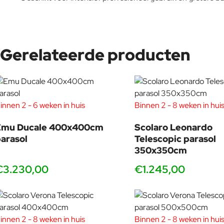
Let op: de
prijs is exclusief parasolvoet
. Vergeet daarom niet om
Gerelateerde producten
De afmeting van 400x400cm zorgt voor royale beschutti
is de Capri parasol ideaal voor wie alleen genoegen n
levensduur.
innen 2 - 6 weken in huis
Binnen 2 - 8 weken in hui
Emu Ducale 400x400cm
Scolaro Leonardo
Tip van Veurst – Het verschil tussen de Verona en de 
arasol
Telescopic parasol
Twijfel je tussen de
Scolaro Verona
en de
350x350cm
Scolaro Capri
? Beide 
punten:
€3.230,00
€1.245,00
Constructie & gewicht
De Capri heeft een zwaardere constructie met dikkere profielen e
lichter, maar daardoor makkelijker te verplaatsen of op te bergen.
innen 2 - 8 weken in huis
Binnen 2 - 8 weken in hui
Afwerking & details