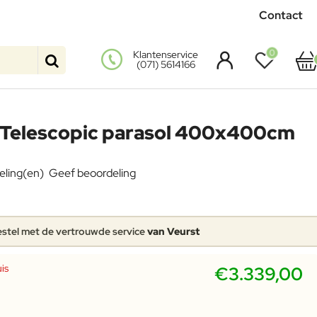
Contact
0
Klantenservice
(071) 5614166
i Telescopic parasol 400x400cm
eling(en)
Geef beoordeling
stel met de vertrouwde service
van Veurst
is
€3.339,00