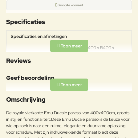
Grootste voorraad
Specificaties
Specificaties en afmetingen
Afmetingen: L400 x B400 x
H289cm Totale hoogte wanneer
Specificaties
Reviews
ingeklapt: 381cm Doorloophoogte:
207cm Gewicht: 32kg
Geef beoordeling
Materiaal
Aluminiumlegeringen,
Uw naam:
buitengewoon geschikt voor de
Omschrijving
koude verwerking en gieten, op
Aluminium
passende wijze behandeld om de
Opmerkin
De royale vierkante Emu Ducale parasol van 400x400cm, groots
weersomstandigheden te
g:
in stijl en functionaliteit.
Deze Emu Ducale parasol
is dé keuze voor
weerstaan en met poeder gelakt.
wie op zoek is naar een ruime, elegante en duurzame oplossing
Onderhoudsadvies
voor schaduw. Met zijn indrukwekkende formaat biedt deze