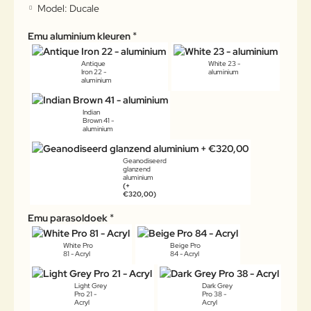
Model:
Ducale
Emu aluminium kleuren
Antique
White 23 -
Iron 22 -
aluminium
aluminium
Indian
Brown 41 -
aluminium
Geanodiseerd
glanzend
aluminium
(+
€320,00)
Emu parasoldoek
White Pro
Beige Pro
81 - Acryl
84 - Acryl
Light Grey
Dark Grey
Pro 21 -
Pro 38 -
Acryl
Acryl