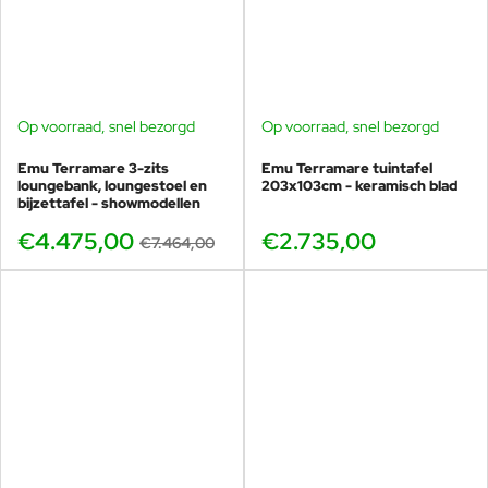
Op voorraad, snel bezorgd
Op voorraad, snel bezorgd
BUNDELKORTING
SHOWMODEL
Emu Terramare 3-zits
Emu Terramare tuintafel
-40%
loungebank, loungestoel en
203x103cm - keramisch blad
bijzettafel - showmodellen
€4.475,00
€2.735,00
€7.464,00