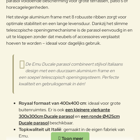
parasol voldoende bescherming voor grote terrassen, patio’s of
Om het product lange tijd in
horecagelegenheden.
Note:
HTML-code wordt niet vertaald!
uitstekende staat te houden, raden
Het stevige aluminium frame met 8 robuuste ribben zorgt voor
Waarderin
we aan om het correct en
Slecht
Goed
Waardering:
g:
optimale stabiliteit en een lange levensduur. Dankzij het slimme
regelmatig te reinigen. Verricht de
reiniging vaker op plaatsen die
telescopische openingsmechanisme is de parasol eenvoudig in en
door een grote vochtigheid of een
uit te klappen zonder dat meubels of accessoires verplaatst
Verder
zeeklimaat worden gekenmerkt.
hoeven te worden – ideaal voor dagelijks gebruik.
Het wordt aanbevolen om de
oppervlakken met een zachte doek
en met water of neutrale
De Emu Ducale parasol combineert stijlvol Italiaans
reinigingsmiddelen te reinigen. De
design met een duurzaam aluminium frame en
Aluminium
langdurige en continue
een soepel telescopisch openingssysteem. Perfecte
blootstelling aan intense uv-
kwaliteit en gebruiksgemak in één!
straling of aan erg lage
temperaturen kunnen de originele
eigenschappen van de mooie
Royaal formaat van 400x400 cm
: ideaal voor grote
gekleurde polyestercoating
buitenruimtes. Er is ook
een kleinere vierkante
worden aangetast. We raden aan
300x300cm Ducale parasol
en
een ronde Ø425cm
om de producten wanneer ze
Ducale parasol
beschikbaar.
lange tijd niet gebruikt worden of
Topkwaliteit uit Italië
: gemaakt in de eigen fabriek van
in de winter te reinigen en op een
Emu.
beschermde plek op te bergen of