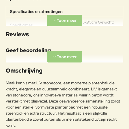
Specificaties en afmetingen
Afmeting: 102,5x95cm Gewicht:
Specificaties
130kg
Reviews
Geef beoordeling
Uw naam:
Omschrijving
Opmerkin
Maak kennis met LIV stonecore, een moderne plantenbak die
g:
kracht, elegantie en duurzaamheid combineert. LIV is gemaakt
van stonecore, ons innovatieve materiaal waarin beton wordt
versterkt met glasvezel. Deze geavanceerde samenstelling zorgt
voor een sterke, vormvaste plantenbak met een robuuste
steenlook en extra structuur. Het resultaat is een stijlvolle
Note:
HTML-code wordt niet vertaald!
plantenbak die zowel buiten als binnen uitstekend tot zijn recht
Waarderin
Slecht
Goed
komt.
Waardering:
g: