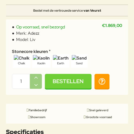
Bestel met de vertrouwde service
van Veurst
€1.869,00
Op voorraad, snel bezorgd
Merk:
Adezz
Model:
Liv
Stonecore kleuren
Chalk
Kaolin
Earth
Sand
BESTELLEN
Familiebedrijf
Snel geleverd
Showroom
Grootste voorraad
Specificaties