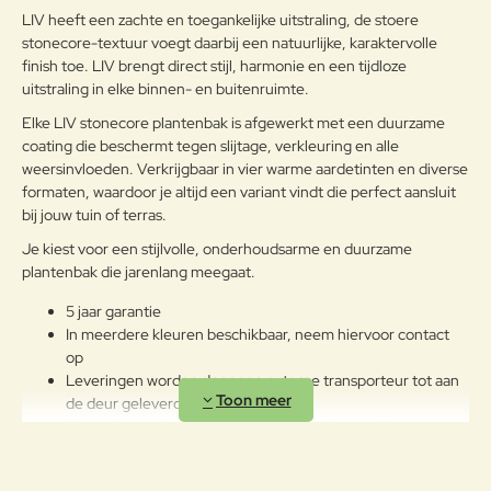
LIV heeft een zachte en toegankelijke uitstraling, de stoere
stonecore-textuur voegt daarbij een natuurlijke, karaktervolle
Verder
finish toe. LIV brengt direct stijl, harmonie en een tijdloze
uitstraling in elke binnen- en buitenruimte.
Elke LIV stonecore plantenbak is afgewerkt met een duurzame
coating die beschermt tegen slijtage, verkleuring en alle
weersinvloeden. Verkrijgbaar in vier warme aardetinten en diverse
formaten, waardoor je altijd een variant vindt die perfect aansluit
bij jouw tuin of terras.
Je kiest voor een stijlvolle, onderhoudsarme en duurzame
plantenbak die jarenlang meegaat.
5 jaar garantie
In meerdere kleuren beschikbaar, neem hiervoor contact
op
Leveringen worden door een externe transporteur tot aan
de deur geleverd
Gemaakt van hoogwaardig gewapend glasvezel
UV bestendig
Vorst bestendig