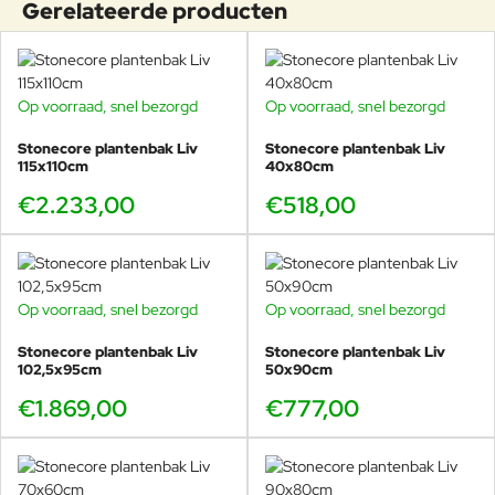
Degelijk van kwaliteit
Gerelateerde producten
LET OP! DIT PRODUCT KAN NIET GERETOURNEERD
WORDEN.
Op voorraad, snel bezorgd
Op voorraad, snel bezorgd
Stonecore plantenbak Liv
Stonecore plantenbak Liv
115x110cm
40x80cm
€2.233,00
€518,00
Op voorraad, snel bezorgd
Op voorraad, snel bezorgd
Stonecore plantenbak Liv
Stonecore plantenbak Liv
102,5x95cm
50x90cm
€1.869,00
€777,00