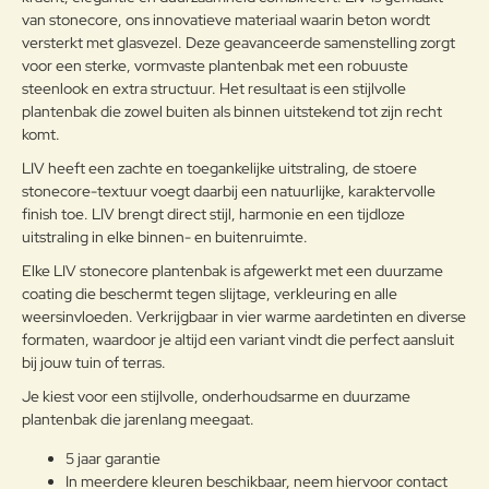
van stonecore, ons innovatieve materiaal waarin beton wordt
versterkt met glasvezel. Deze geavanceerde samenstelling zorgt
voor een sterke, vormvaste plantenbak met een robuuste
steenlook en extra structuur. Het resultaat is een stijlvolle
Note:
HTML-code wordt niet vertaald!
plantenbak die zowel buiten als binnen uitstekend tot zijn recht
Waarderin
Slecht
Goed
komt.
Waardering:
g:
LIV heeft een zachte en toegankelijke uitstraling, de stoere
stonecore-textuur voegt daarbij een natuurlijke, karaktervolle
Verder
finish toe. LIV brengt direct stijl, harmonie en een tijdloze
uitstraling in elke binnen- en buitenruimte.
Elke LIV stonecore plantenbak is afgewerkt met een duurzame
coating die beschermt tegen slijtage, verkleuring en alle
weersinvloeden. Verkrijgbaar in vier warme aardetinten en diverse
formaten, waardoor je altijd een variant vindt die perfect aansluit
bij jouw tuin of terras.
Je kiest voor een stijlvolle, onderhoudsarme en duurzame
plantenbak die jarenlang meegaat.
5 jaar garantie
In meerdere kleuren beschikbaar, neem hiervoor contact