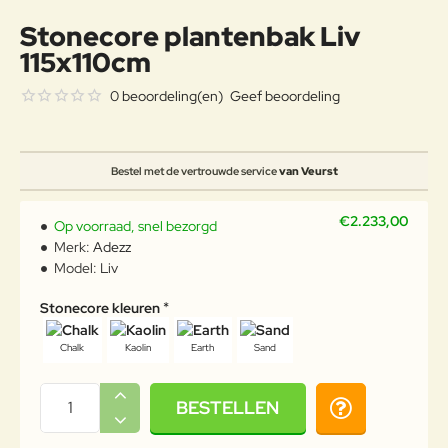
Stonecore plantenbak Liv
115x110cm
0 beoordeling(en)
Geef beoordeling
Bestel met de vertrouwde service
van Veurst
€2.233,00
Op voorraad, snel bezorgd
Merk:
Adezz
Model:
Liv
Stonecore kleuren
Chalk
Kaolin
Earth
Sand
BESTELLEN