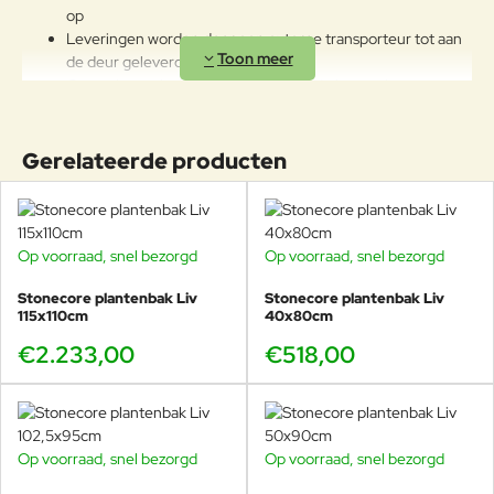
op
Leveringen worden door een externe transporteur tot aan
de deur geleverd
Gemaakt van hoogwaardig gewapend glasvezel
UV bestendig
Vorst bestendig
Degelijk van kwaliteit
Gerelateerde producten
LET OP! DIT PRODUCT KAN NIET GERETOURNEERD
WORDEN.
Op voorraad, snel bezorgd
Op voorraad, snel bezorgd
Stonecore plantenbak Liv
Stonecore plantenbak Liv
115x110cm
40x80cm
€2.233,00
€518,00
Op voorraad, snel bezorgd
Op voorraad, snel bezorgd