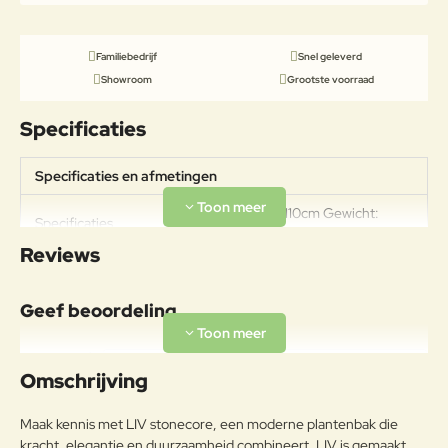
Familiebedrijf
Snel geleverd
Showroom
Grootste voorraad
Specificaties
Specificaties en afmetingen
Afmeting: 115x110cm Gewicht:
Specificaties
190kg
Reviews
Geef beoordeling
Uw naam:
Omschrijving
Opmerkin
Maak kennis met LIV stonecore, een moderne plantenbak die
g:
kracht, elegantie en duurzaamheid combineert. LIV is gemaakt