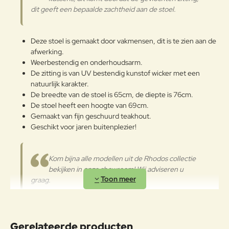
Het teak dat voor Swan-producten
dit geeft een bepaalde zachtheid aan de stoel.
wordt gebruikt, is FSC®-
Verder
gecertificeerd.
Deze stoel is gemaakt door vakmensen, dit is te zien aan de
Onderhoudsadvies
afwerking.
Weerbestendig en onderhoudsarm.
Omdat het een natuurlijk materiaal
is, kan het verschillende nuances
De zitting is van UV bestendig kunstof wicker met een
hebben van het ene product tot
natuurlijk karakter.
het andere of tussen
De breedte van de stoel is 65cm, de diepte is 76cm.
componenten van hetzelfde
De stoel heeft een hoogte van 69cm.
product. Bij plotselinge
Gemaakt van fijn geschuurd teakhout.
veranderingen in temperatuur en
Geschikt voor jaren buitenplezier!
luchtvochtigheid kunnen
bovendien scheuren ontstaan. Als
het geen onderhoudsbehandeling
Kom bijna alle modellen uit de Rhodos collectie
krijgt met de periodieke toepassing
bekijken in onze showroom! Wij adviseren u
van gewone en specifieke op olie
graag.
gebaseerde beschermende
producten, zal het oppervlak
veranderen in een zilvergrijze
afwerking die kan worden
Swan Outdoor Living
Gerelateerde producten
verwijderd door licht te schuren en