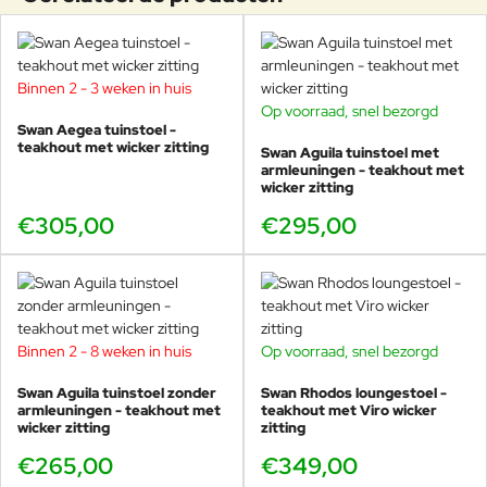
vervolgens te polijsten met een
Tijdloze Elegantie voor Buiten.
jute doek. Kleine vlekken
Swan staat voor verfijning en duurzaamheid in buitenmeubilair. De
veroorzaakt door olie of andere
collecties combineren tijdloos design met hoogwaardige
voedingsproducten moeten
Binnen 2 - 3 weken in huis
materialen, zoals teakhout en aluminium, voor een luxueuze
onmiddellijk, voordat het hout ze
Op voorraad, snel bezorgd
buitenervaring. Of het nu gaat om loungesets, eettafels of
absorbeert, worden verwijderd
Swan Aegea tuinstoel -
loungestoelen, elk stuk is ontworpen met oog voor detail en
door het betreffende gebied te
teakhout met wicker zitting
Swan Aguila tuinstoel met
Teak
functionaliteit. Ontdek de tijdloze schoonheid van Swan en verrijk
schuren en te polijsten met een
armleuningen - teakhout met
wicker zitting
uw buitenruimte vandaag nog.
jute doek. Vlekken van koffie,
sappen, natuurlijke dranken,
€305,00
€295,00
zonder voedingsadditieven,
kunnen snel worden verwijderd
met water en een zachte doek.
Wanneer het hout voor de eerste
keer nat wordt, is het normaal dat
het oppervlak tijdens het drogen
Binnen 2 - 8 weken in huis
Op voorraad, snel bezorgd
enigszins ruw wordt; het
aanvankelijke polijsteffect kan
Swan Aguila tuinstoel zonder
Swan Rhodos loungestoel -
worden hersteld door het
armleuningen - teakhout met
teakhout met Viro wicker
wicker zitting
oppervlak licht te schuren en
zitting
vervolgens te polijsten met een
€265,00
€349,00
jutedoek. Teak is een natuurlijk