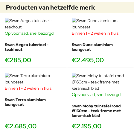
materiaal dat water opneemt en
Producten van hetzelfde merk
rijk is aan oliën. Na verloop van tijd
kunnen deze oliën door een
natuurlijk proces naar de
oppervlakte komen en vlekken
veroorzaken op de gebruikte
Op voorraad, snel bezorgd
Binnen 1 - 2 weken in huis
kussens. Vlekken op de kussens
kunnen met water en zeep worden
Swan Aegea tuinstoel -
Swan Dune aluminium
teakhout
verwijderd.
loungeset
€285,00
€2.495,00
Binnen 1 - 2 weken in huis
Op voorraad, snel bezorgd
Swan Terra aluminium
loungeset
Swan Moby tuintafel rond
Ø160cm - teak frame met
keramisch blad
€2.685,00
€2.195,00