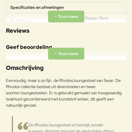
Specificaties en afmetingen
Breedte 65cm Diepte 76cm
Specificaties
Hoogte 69cm
Reviews
Materiaal
Traditioneel hout gebruikt voor
Geef beoordeling
buitenmeubilair met een exotische
en tijdloze uitstraling. Teak is een
Uw naam:
harde houtsoort met een hoog
Omschrijving
oliegehalte die geschikt is voor
buitengebruik, zonder dat er
Opmerkin
Eenvoudig, maar o zo fijn, de Rhodos loungestoel van Swan. De
geschilderd hoeft te worden. Als
g:
Rhodos collectie bestaat uit dinerstoelen en twee
het geen beschermende
soorten loungestoelen. Er is gebruikt gemaakt van hoogwaardig
behandeling krijgt, verandert het
Teak
teakhout gecombineerd met kunststof wicker, dit geeft een
oppervlak in een zilvergrijze
afwerking, de natuurlijke
natuurlijk gevoel.
bescherming van het interne deel
Note:
HTML-code wordt niet vertaald!
van het hout, dat wordt
Waarderin
beschouwd als een essentieel
Slecht
Goed
De Rhodos loungestoel zit heerlijk zonder
Waardering:
g:
onderdeel van de charme van teak.
kussens, dit komt doordat de gevlochten zitting,