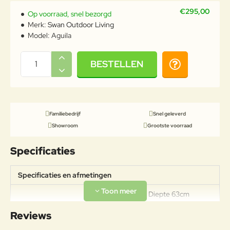
€295,00
Op voorraad, snel bezorgd
Merk:
Swan Outdoor Living
Model:
Aguila
BESTELLEN
Familiebedrijf
Snel geleverd
Showroom
Grootste voorraad
Specificaties
Specificaties en afmetingen
Breedte 54cm Diepte 63cm
Specificaties
Hoogte 78cm De zithoogte is
Reviews
45cm