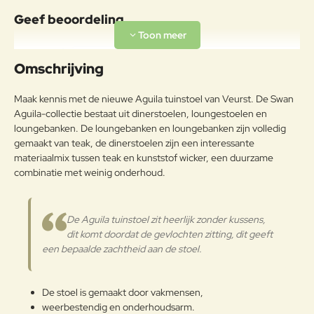
Materiaal
Geef beoordeling
Traditioneel hout gebruikt voor
buitenmeubilair met een exotische
Uw naam:
en tijdloze uitstraling. Teak is een
Omschrijving
harde houtsoort met een hoog
oliegehalte die geschikt is voor
Opmerkin
Maak kennis met de nieuwe Aguila tuinstoel van Veurst. De Swan
buitengebruik, zonder dat er
g:
Aguila-collectie bestaat uit dinerstoelen, loungestoelen en
geschilderd hoeft te worden. Als
loungebanken. De loungebanken en loungebanken zijn volledig
het geen beschermende
gemaakt van teak, de dinerstoelen zijn een interessante
behandeling krijgt, verandert het
Teak
oppervlak in een zilvergrijze
materiaalmix tussen teak en kunststof wicker, een duurzame
afwerking, de natuurlijke
combinatie met weinig onderhoud.
Note:
HTML-code wordt niet vertaald!
bescherming van het interne deel
Waarderin
van het hout, dat wordt
Slecht
Goed
Waardering:
g:
beschouwd als een essentieel
De Aguila tuinstoel zit heerlijk zonder kussens,
onderdeel van de charme van teak.
dit komt doordat de gevlochten zitting, dit geeft
Het teak dat voor Swan-producten
Verder
een bepaalde zachtheid aan de stoel.
wordt gebruikt, is FSC®-
gecertificeerd.
De stoel is gemaakt door vakmensen,
Onderhoudsadvies
weerbestendig en onderhoudsarm.