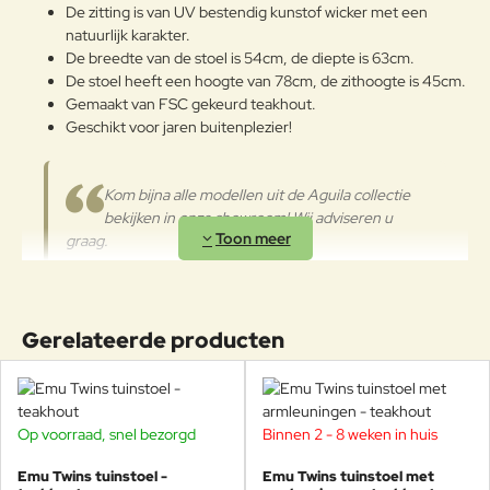
Omdat het een natuurlijk materiaal
De zitting is van UV bestendig kunstof wicker met een
is, kan het verschillende nuances
natuurlijk karakter.
hebben van het ene product tot
De breedte van de stoel is 54cm, de diepte is 63cm.
het andere of tussen
De stoel heeft een hoogte van 78cm, de zithoogte is 45cm.
componenten van hetzelfde
Gemaakt van FSC gekeurd teakhout.
product. Bij plotselinge
Geschikt voor jaren buitenplezier!
veranderingen in temperatuur en
luchtvochtigheid kunnen
bovendien scheuren ontstaan. Als
Kom bijna alle modellen uit de Aguila collectie
het geen onderhoudsbehandeling
bekijken in onze showroom! Wij adviseren u
krijgt met de periodieke toepassing
graag.
van gewone en specifieke op olie
gebaseerde beschermende
producten, zal het oppervlak
veranderen in een zilvergrijze
Swan Outdoor Living
Gerelateerde producten
afwerking die kan worden
verwijderd door licht te schuren en
Tijdloze Elegantie voor Buiten.
vervolgens te polijsten met een
Swan staat voor verfijning en duurzaamheid in buitenmeubilair. De
jute doek. Kleine vlekken
collecties combineren tijdloos design met hoogwaardige
veroorzaakt door olie of andere
Op voorraad, snel bezorgd
Binnen 2 - 8 weken in huis
-20%
materialen, zoals teakhout en aluminium, voor een luxueuze
voedingsproducten moeten
buitenervaring. Of het nu gaat om loungesets, eettafels of
onmiddellijk, voordat het hout ze
Emu Twins tuinstoel -
Emu Twins tuinstoel met