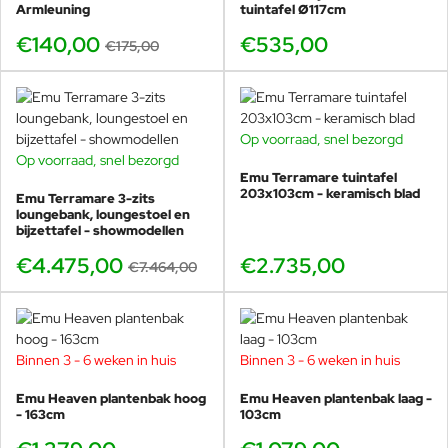
Armleuning
tuintafel Ø117cm
€140,00
€535,00
€175,00
Op voorraad, snel bezorgd
Op voorraad, snel bezorgd
BUNDELKORTING
Emu Terramare tuintafel
SHOWMODEL
203x103cm - keramisch blad
Emu Terramare 3-zits
-40%
loungebank, loungestoel en
bijzettafel - showmodellen
€4.475,00
€2.735,00
€7.464,00
Binnen 3 - 6 weken in huis
Binnen 3 - 6 weken in huis
Emu Heaven plantenbak hoog
Emu Heaven plantenbak laag -
- 163cm
103cm