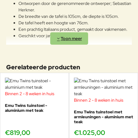
Ontworpen door de gerenommeerde ontwerper; Sebastian
product. Bij plotselinge
Herkner.
veranderingen in temperatuur en
De breedte van de tafel is 105cm, de diepte is 105cm.
luchtvochtigheid kunnen
De tafel heeft een hoogte van 76cm.
bovendien scheuren ontstaan. Als
Een prachtig Italiaans product, gemaakt door vakmensen.
het geen onderhoudsbehandeling
Geschikt voor jaren buitenplezier!
krijgt met de periodieke toepassing
van gewone en specifieke op olie
Combineer deze Twins tafel met de
aluminium - teakhouten
gebaseerde beschermende
stoelen
en bijvoorbeeld de
teakhouten Twins stoelen met
producten, zal het oppervlak
armleuningen
voor een speels effect en vergeet ook de
veranderen in een zilvergrijze
Gerelateerde producten
bijpassende kussentjes niet.
afwerking die kan worden
verwijderd door licht te schuren en
vervolgens te polijsten met een
jute doek. Kleine vlekken
Kom de kleuren uit de Twins collectie
veroorzaakt door olie of andere
uitproberen in onze showroom! Hier staan
Binnen 2 - 8 weken in huis
voedingsproducten moeten
stoelen en banken al tien jaar buiten, nog steeds zo
Binnen 2 - 8 weken in huis
onmiddellijk, voordat het hout ze
Emu Twins tuinstoel -
mooi als toen. Wij adviseren u graag.
absorbeert, worden verwijderd
aluminium met teak
Emu Twins tuinstoel met
door het betreffende gebied te
armleuningen - aluminium met
Teak
teak
schuren en te polijsten met een
jute doek. Vlekken van koffie,
Sebastian Herkner
€819,00
€1.025,00
sappen, natuurlijke dranken,