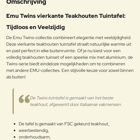
Omschrijving
harde houtsoort met een hoog
oliegehalte die geschikt is voor
Opmerkin
Emu Twins vierkante Teakhouten Tuintafel:
buitengebruik, zonder dat er
g:
geschilderd hoeft te worden. Als
Tijdloos en Veelzijdig
het geen beschermende
behandeling krijgt, verandert het
De Emu Twins-collectie combineert elegantie met veelzijdigheid.
Teak
oppervlak in een zilvergrijze
Deze vierkante teakhouten tuintafel straalt natuurlijke warmte uit
afwerking, de natuurlijke
Note:
HTML-code wordt niet vertaald!
en past perfect in elke buitenruimte. Of je nu kiest voor een
bescherming van het interne deel
volledig teakhouten tuinset of een speelse mix met aluminium, de
Waarderin
van het hout, dat wordt
Slecht
Goed
Waardering:
g:
Twins-serie biedt eindeloze mogelijkheden om te combineren
beschouwd als een essentieel
met andere EMU-collecties. Een stijlvolle keuze voor zowel binnen
onderdeel van de charme van teak.
als buiten!
Het teak dat voor EMU-producten
Verder
wordt gebruikt, is FSC®-
gecertificeerd.
De Twins tuintafel is gemaakt van het beste
Onderhoudsadvies
teakhout, afgewerkt door Italiaanse vakmensen.
Omdat het een natuurlijk materiaal
is, kan het verschillende nuances
De tafel is gemaakt van FSC gekeurd teakhout,
hebben van het ene product tot
weerbestendig,
het andere of tussen
onderhoudsarm,
componenten van hetzelfde