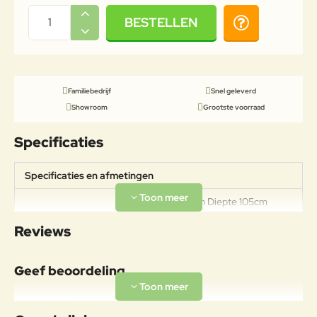
BESTELLEN
Familiebedrijf
Snel geleverd
Showroom
Grootste voorraad
Specificaties
Specificaties en afmetingen
Breedte 105cm Diepte 105cm
Specificaties
Hoogte 76cm Gewicht 22,3kg
Reviews
Draagkracht 100kg
Materiaal
Geef beoordeling
Traditioneel hout gebruikt voor
buitenmeubilair met een exotische
Uw naam:
en tijdloze uitstraling. Teak is een